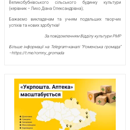
Великобубнівського сільського будинку культури
(керівник – Лихо Діана Олександрівна);
Бажаємо викладачам та учням подальших творчих
успіхів та нових здобутків!
За повідомленням Відділу культури РМР
Більше інформації на Telegram-каналі “Роменська громада”
–https://t.me/romny_gromada