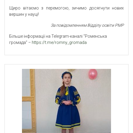
Щиро вітаємо з перемогою, зичимо досягнути нових
вершин у науці!
За повідомленням Відділу освіти РМР
Більше інформації на Telegram-каналі “Роменська
громада” –
https://t.me/romny_gromada