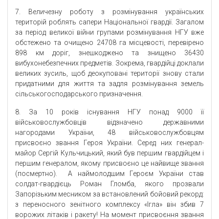
7. Величезну роботу з розмінування українських
територій роблять сапери Національної гвардії. Загалом
за період великої війни групами розмінування НГУ вже
обстежено та очищено 24708 га місцевості, перевірено
898 км доріг, знешкоджено та знищено 36430
вибухонебезпечних предметів. Зокрема, гвардійці доклали
великих зусиль, щоб деокуповані території знову стали
придатними для життя та задля розмінування земель
сільськогосподарського призначення.
8. За 10 років існування НГУ понад 9000 її
військовослужбовців відзначено державними
нагородами України, 48 військовослужбовцям
присвоєно звання Героя України. Серед них генерал-
майор Сергій Кульчицький, який був першим гвардійцем і
першим генералом, якому присвоєно це найвище звання
(посмертно). А наймолодшим Героєм України став
солдат-гвардієць Роман Гломба, якого прозвали
Запорізьким месником за встановлений бойовий рекорд:
з переносного зенітного комплексу «Ігла» він збив 7
ворожих літаків і ракету! На момент присвоєння звання