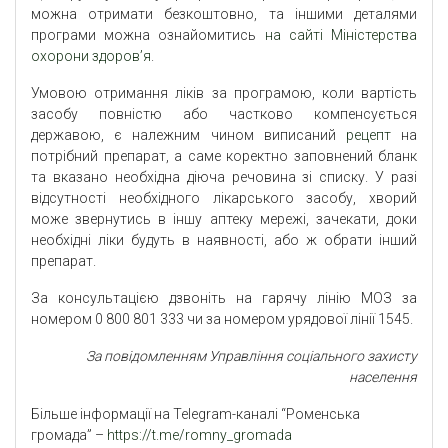
можна отримати безкоштовно, та іншими деталями
програми можна ознайомитись
на сайті Міністерства
охорони здоров’я
.
Умовою отримання ліків за програмою, коли вартість
засобу повністю або частково компенсується
державою, є належним чином виписаний
рецепт
на
потрібний препарат, а саме коректно заповнений бланк
та вказано необхідна діюча речовина зі списку. У разі
відсутності необхідного лікарського засобу, хворий
може звернутись в іншу аптеку мережі, зачекати, доки
необхідні ліки будуть в наявності, або ж обрати інший
препарат.
За консультацією дзвоніть на гарячу лінію МОЗ за
номером 0 800 801 333 чи за номером урядової лінії 1545.
За повідомленням Управління соціального захисту
населення
Більше інформації на Telegram-каналі “Роменська
громада” –
https://t.me/romny_gromada