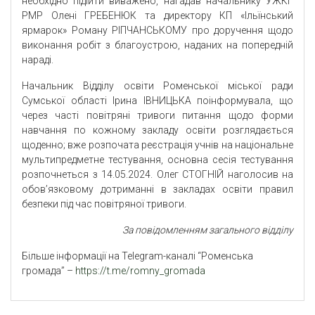
необхідно підійти виважено, нагадав начальнику УЖКГ
РМР Олені ГРЕБЕНЮК та директору КП «Ільїнський
ярмарок» Роману РІПЧАНСЬКОМУ про доручення щодо
виконання робіт з благоустрою, наданих на попередній
нараді.
Начальник Відділу освіти Роменської міської ради
Сумської області Ірина ІВНИЦЬКА поінформувала, що
через часті повітряні тривоги питання щодо форми
навчання по кожному закладу освіти розглядається
щоденно; вже розпочата реєстрація учнів на національне
мультипредметне тестування, основна сесія тестування
розпочнеться з 14.05.2024. Олег СТОГНІЙ наголосив на
обов’язковому дотриманні в закладах освіти правил
безпеки під час повітряної тривоги.
За повідомлення
м загального відділу
Більше інформації на Telegram-каналі “Роменська
громада” –
https://t.me/romny_gromada