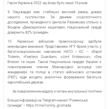
Героя України в 2022- му йому було лише 19 років.
9. Нацгвардія має стабільно високий рівень довіри
нашого суспільства. За даними соціологічного
дослідження, проведеного Центром Разумкова спільно з
Фондом «Демократичні ініціативи», Національній гвардії
довіряють 82% громадян.
10. Українські військові правоохоронці здобули
міжнародне визнання. Представники НГУ брали участь у
багатонаціональних навчаннях НАТО і ЄС – «Rapid
Trident», «Fearless Guardian», «Joint Endeavour», «Sea
Breeze» та інших. Також Національна гвардія України є
повноправним членом Міжнародної асоціації сил
жандармерії та поліції в статусі військової установи
(FІEP), куди входять аналогічні формування багатьох
європейських держав.
За повідомленням відділу з питань внутрішньої політики
Більше інформації на Telegram-каналі “Роменська
громада” –
https://t.me/romny_gromada