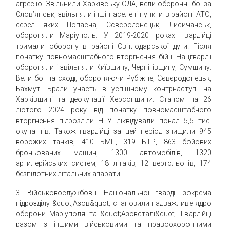
агресію. Звільнили Харківську ОДА, вели оборонні бої за
Слов’янськ, звільняли інші населені пункти в районі АТО,
серед яких Попасна, Сєвєродонецьк, Лисичанськ,
обороняли Маріуполь. У 2019-2020 роках гвардійці
тримали оборону в районі Світлодарської дуги. Після
початку повномасштабного вторгнення бійці Нацгвардії
обороняли і звільняли Київщину, Чернігівщину, Сумщину.
Вели бої на сході, обороняючи Рубіжне, Сєвєродонецьк,
Бахмут. Брали участь в успішному контрнаступі на
Харківщині та деокупації Херсонщини. Станом на 26
лютого 2024 року від початку повномасштабного
вторгнення підрозділи НГУ ліквідували понад 5,5 тис.
окупантів. Також гвардійці за цей період знищили 945
ворожих танків, 410 БМП, 319 БТР, 863 бойових
броньованих машин, 1300 автомобілів, 1320
артилерійських систем, 18 літаків, 12 вертольотів, 174
безпілотних літальних апарати.
3. Військовослужбовці Національної гвардії зокрема
підрозділу &quot;Азов&quot; становили надважливе ядро
оборони Маріуполя та &quot;Азовсталі&quot;. Гвардійці
разом з іншими військовими та правоохоронними