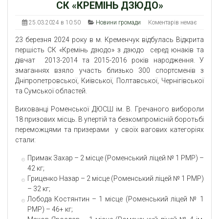
СК «КРЕМІНЬ ДЗЮДО»
25.03.2024 в 10:50
Новини громади
Коментарів немає
23 березня 2024 року в м. Кременчук відбулась Відкрита
першість СК «Кремінь дзюдо» з дзюдо серед юнаків та
дівчат 2013-2014 та 2015-2016 років народження. У
змаганнях взяло участь близько 300 спортсменів з
Дніпропетровської, Київської, Полтавської, Чернігівської
та Сумської областей.
Вихованці Роменської ДЮСШ ім. В. Гречаного вибороли
18 призових місць. В упертій та безкомпромісній боротьбі
переможцями та призерами у своїх вагових категоріях
стали:
Примак Захар – 2 місце (Роменський ліцей № 1 РМР) –
42 кг;
Гриценко Назар – 2 місце (Роменський ліцей № 1 РМР)
– 32 кг;
Лобода Костянтин – 1 місце (Роменський ліцей № 1
РМР) – 46+ кг;