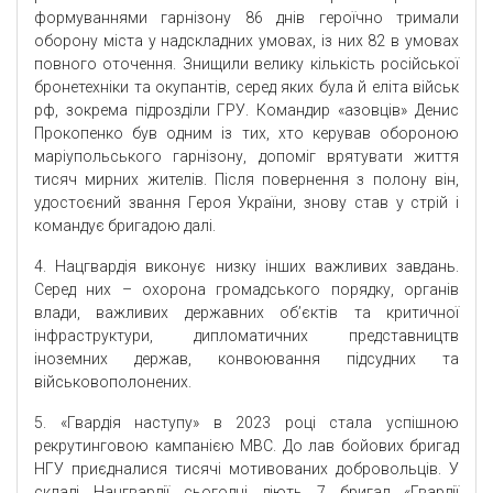
формуваннями гарнізону 86 днів героїчно тримали
оборону міста у надскладних умовах, із них 82 в умовах
повного оточення. Знищили велику кількість російської
бронетехніки та окупантів, серед яких була й еліта військ
рф, зокрема підрозділи ГРУ. Командир «азовців» Денис
Прокопенко був одним із тих, хто керував обороною
маріупольського гарнізону, допоміг врятувати життя
тисяч мирних жителів. Після повернення з полону він,
удостоєний звання Героя України, знову став у стрій і
командує бригадою далі.
4. Нацгвардія виконує низку інших важливих завдань.
Серед них – охорона громадського порядку, органів
влади, важливих державних об’єктів та критичної
інфраструктури, дипломатичних представництв
іноземних держав, конвоювання підсудних та
військовополонених.
5. «Гвардія наступу» в 2023 році стала успішною
рекрутинговою кампанією МВС. До лав бойових бригад
НГУ приєдналися тисячі мотивованих добровольців. У
складі Нацгвардії сьогодні діють 7 бригад «Гвардії