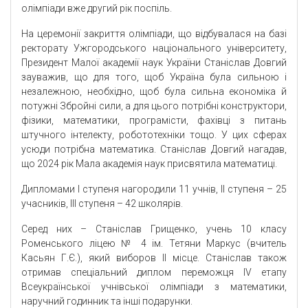
олімпіади вже другий рік поспіль.
На церемонії закриття олімпіади, що відбувалася на базі
ректорату Ужгородського національного університету,
Президент Малої академії наук України Станіслав Довгий
зауважив, що для того, щоб Україна була сильною і
незалежною, необхідно, щоб була сильна економіка й
потужні Збройні сили, а для цього потрібні конструктори,
фізики, математики, програмісти, фахівці з питань
штучного інтелекту, робототехніки тощо. У цих сферах
усюди потрібна математика. Станіслав Довгий нагадав,
що 2024 рік Мала академія наук присвятила математиці.
Дипломами І ступеня нагородили 11 учнів, ІІ ступеня – 25
учасників, ІІІ ступеня – 42 школярів.
Серед них – Станіслав Грищенко, учень 10 класу
Роменського ліцею № 4 ім. Тетяни Маркус (вчитель
Касьян Г.Є.), який виборов ІІ місце. Станіслав також
отримав спеціальний диплом переможця ІV етапу
Всеукраїнської учнівської олімпіади з математики,
наручний годинник та інші подарунки.