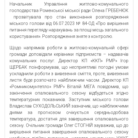
Начальник Управління житлово-комунального
господарства Роменської міської ради Олена ГРЕБЕНЮК
прозвітувала про стан виконання розпорядження
міського голови від 06.07.2023 № 84-ОД «Про вирішення
питання перегляду нарахувань за площі місць загального
користування». Розпорядження зняте з контролю.
Щодо напрямків роботи в житлово-комунальній сфері
громади доповідали керівники підприємств – надавачів
комунальних послуг. Директор КП «ККП» РМР» Ігор
ЩЕРБАК поінформував, що несприятливі погодні умови
ускладнили роботи з вивезення сміття, проте, вивезення
листя буде розпочато найближчим часом. Директор КП
«Ромникомунтепло» РМР» Віталій МЕГА повідомив, що
закінчення опалювального сезону відбудеться згідно
температурних показників. Заступник міського голови
Владислав СУХОДОЛЬСЬКИЙ зазначив, що найближчими
днями за прогнозом очікується середньодобова
температура, достатня для завершення опалювального
сезону. Очільник громади Олег СТОГНІЙ зауважив, що до
вирішення питання завершення опалювального сезону