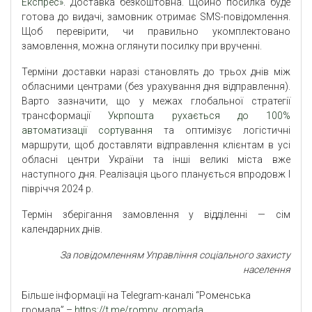
Експрес»
. Доставка безкоштовна. Щойно посилка буде
готова до видачі, замовник отримає SMS-повідомлення.
Щоб перевірити, чи правильно укомплектовано
замовлення, можна оглянути посилку при врученні.
Терміни доставки наразі становлять до трьох днів між
обласними центрами (без урахування дня відправлення).
Варто зазначити, що у межах глобальної стратегії
трансформації
Укрпошта рухається до 100%
автоматизації сортування
та оптимізує логістичні
маршрути, щоб доставляти відправлення клієнтам в усі
обласні центри України та інші великі міста вже
наступного дня. Реалізація цього планується впродовж I
півріччя 2024 р.
Термін зберігання замовлення у відділенні — сім
календарних днів.
За повідомленням Управління соціального захисту
населення
Більше інформації на Telegram-каналі “Роменська
громада” –
https://t.me/romny_gromada