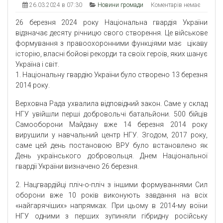
26.03.2024 в 07:30
Новини громади
Коментарів немає
26 березня 2024 року Національна гвардія України
відзначає десяту річницю свого створення. Це військове
формування з правоохоронними функціями має цікаву
історію, власні бойові рекорди та своїх героїв, яких шанує
Україна і світ.
1. Національну гвардію України було створено 13 березня
2014 року.
Верховна Рада ухвалила відповідний закон. Саме у склад
НГУ увійшли перші добровольчі батальйони. 500 бійців
Самооборони Майдану вже 14 березня 2014 року
вирушили у навчальний центр НГУ. Згодом, 2017 року,
саме цей день постановою ВРУ було встановлено як
День українського добровольця. Днем Національної
гвардії України визначено 26 березня.
2. Нацгвардійці пліч-о-пліч з іншими формуваннями Сил
оборони вже 10 років виконують завдання на всіх
«найгарячіших» напрямках. При цьому в 2014-му воїни
НГУ одними з перших зупиняли гібридну російську