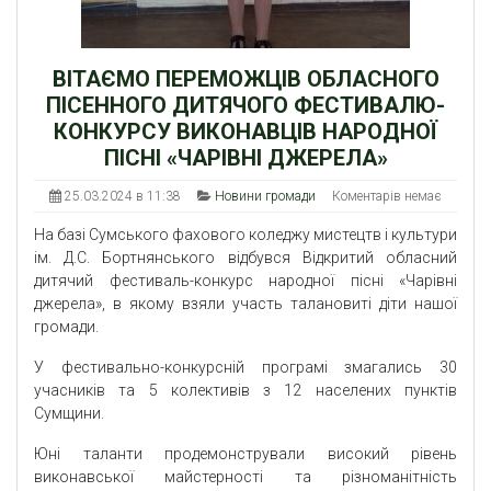
ВІТАЄМО ПЕРЕМОЖЦІВ ОБЛАСНОГО
ПІСЕННОГО ДИТЯЧОГО ФЕСТИВАЛЮ-
КОНКУРСУ ВИКОНАВЦІВ НАРОДНОЇ
ПІСНІ «ЧАРІВНІ ДЖЕРЕЛА»
25.03.2024 в 11:38
Новини громади
Коментарів немає
На базі Сумського фахового коледжу мистецтв і культури
ім. Д.С. Бортнянського відбувся Відкритий обласний
дитячий фестиваль-конкурс народної пісні «Чарівні
джерела», в якому взяли участь талановиті діти нашої
громади.
У фестивально-конкурсній програмі змагались 30
учасників та 5 колективів з 12 населених пунктів
Сумщини.
Юні таланти продемонстрували високий рівень
виконавської майстерності та різноманітність