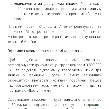
медикаменти за доступними цінами
, бо та сама
найближча аптека може не пропонувати оптимальну
вартість чи не брати участь у програмі «Доступні
ліки».
Пілотний проєкт «Укрпошта. Аптека» реалізується за
сприяння Міністерства охорони здоров’я України та
Міністерства з питань реінтеграції тимчасово окупованих
територій України.
Оформлення замовлення та терміни доставки
Щоб придбати лікарські засоби, достатньо
зателефонувати до контакт-центру за номером 0 800 300
545 та слідувати підказкам у голосовому меню для
зв’язку з фахівцем. Наразі є змога замовляти
безрецептурні препарати (компанія повсякчас працює
над розширенням асортименту), а також ті, що
за
програмою «Доступні ліки»
.
Сформоване замовлення буде надіслано клієнту до
найближчого відділення
за послугою «Укрпошта