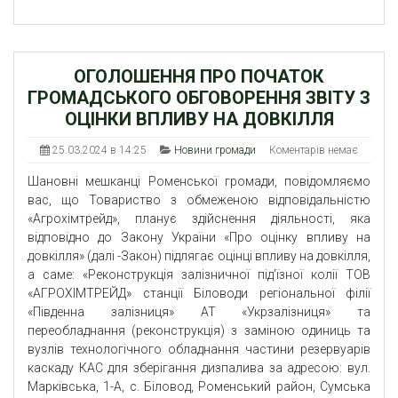
ОГОЛОШЕННЯ ПРО ПОЧАТОК
ГРОМАДСЬКОГО ОБГОВОРЕННЯ ЗВІТУ З
ОЦІНКИ ВПЛИВУ НА ДОВКІЛЛЯ
25.03.2024 в 14:25
Новини громади
Коментарів немає
Шановні мешканці Роменської громади, повідомляємо
вас,
що
Товариство з обмеженою відповідальністю
«Агрохімтрейд», планує здійснення діяльності, яка
відповідно до Закону України «Про оцінку впливу на
довкілля» (далі -Закон) підлягає оцінці впливу на довкілля,
а саме: «Реконструкція залізничної під’їзної колії ТОВ
«АГРОХІМТРЕЙД» станції Біловоди регіональної філії
«Південна залізниця» АТ «Укрзалізниця» та
переобладнання (реконструкція) з заміною одиниць та
вузлів технологічного обладнання частини резервуарів
каскаду КАС для зберігання дизпалива за адресою: вул.
Марківська, 1-А, с. Біловод, Роменський район, Сумська