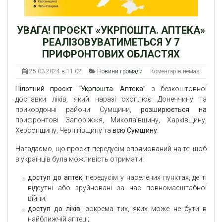
УВАГА! ПРОЄКТ «УКРПОШТА. АПТЕКА»
РЕАЛІЗОВУВАТИМЕТЬСЯ У 7
ПРИФРОНТОВИХ ОБЛАСТЯХ
25.03.2024 в 11:02
Новини громади
Коментарів немає
Пілотний проєкт “
Укрпошта
. Аптека”
з безкоштовної
доставки ліків, який наразі охоплює Донеччину та
прикордонні райони Сумщини,
розширюється
на
прифронтові Запоріжжя, Миколаївщину, Харківщину,
Херсонщину, Чернігівщину та
всю Сумщину
.
Нагадаємо, що проєкт передусім спрямований на те, щоб
в українців була можливість отримати:
доступ до аптек
, передусім у населених пунктах, де ті
відсутні або зруйновані за час повномасштабної
війни;
доступ до ліків
, зокрема тих, яких може не бути в
найближчій аптеці;