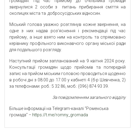
громадян. Під час прийому до очільника громади
звернулися 2 особи з питань прибирання сміття на
околицях міста та добросусідських відносин.
Міський голова уважно розглянув кожне звернення, на
одне з них надав роз’яснення і рекомендації під час
прийому, а інше взято ним на контроль та спрямовано
керівнику профільного виконавчого органу міської ради
для подальшого розгляду.
Наступний прийом запланований на 9 квітня 2024 року.
Консультації громадян щодо прийомів та попередній
запис на прийом міським головою проводиться щоденно
в робочі дні з 08.00 до 17.00 у кабінеті 4 (б-р Шевченка, 2)
за телефонами: роб.: 5 32 86, моб.: (096) 874 93 39.
За повідомленням загального відділу
Більше інформації на Telegram-каналі “Роменська
громада” –
https://t.me/romny_gromada