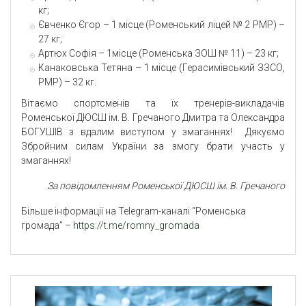
кг;
Євченко Єгор – 1 місце (Роменський ліцей № 2 РМР) –
27 кг;
Артюх Софія – 1місце (Роменська ЗОШ № 11) – 23 кг;
Канаковська Тетяна – 1 місце (Герасимівський ЗЗСО,
РМР) – 32 кг.
Вітаємо спортсменів та їх тренерів-викладачів
Роменської ДЮСШ ім. В. Гречаного Дмитра та Олександра
БОГУШІВ з вдалим виступом у змаганнях! Дякуємо
Збройним силам України за змогу брати участь у
змаганнях!
За повідомленням Роменської ДЮСШ ім. В. Гречаного
Більше інформації на Telegram-каналі “Роменська
громада” –
https://t.me/romny_gromada