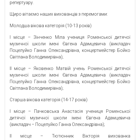
репертуару.
Щиро вітаємо наших вихованців з перемогами:
Молодша вікова категорія (10-13 років)
І місце – Зінченко Міла учениця Роменської дитячої
музичної школи імені Євгена Адамцевича (викладач
Поцелуйко Ганна Олександрівна, концертмейстер Бойко
Світлана Володимирівна);
ІІ місце – Яковенко Матвій учень Роменської дитячої
музичної школи імені Євгена Адамцевича (викладач
Поцелуйко Ганна Олександрівна, концертмейстер Бойко
Світлана Володимирівна);
Старша вікова категорія (14-17 років)
І місце – Пачковська Анастасія учениця Роменської
дитячої музичної школи імені Євгена Адамцевича
(викладач – Поцелуйко Ганна Олександрівна);
ІІ місце – Тютюнник Вікторія вихованка