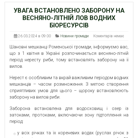
УВАГА ВСТАНОВЛЕНО ЗАБОРОНУ НА
ВЕСНЯНО-ЛІТНІЙ ЛОВ ВОДНИХ
БІОРЕСУРСІВ
26.03.2024 в 09:00
Новини громади
Коментарів немає
Шановні мешканці Роменської громади, інформуємо вас,
що з 1 квітня в Україні розпочинається весняно-літній
період нересту риби, тому встановлять заборону на її
вилов.
Нерест є особливим та вкрай важливим періодом водних
мешканців – часом розмноження. З метою створення
сприятливих умов для цього – щороку встановлюють
заборону на вилов риби.
Заборона встановлена для водосховищ і озер із
затоками, протоками, включаючи зону підтоплення на
період:
у всіх річках та їх кореневих водах (руслах річок з