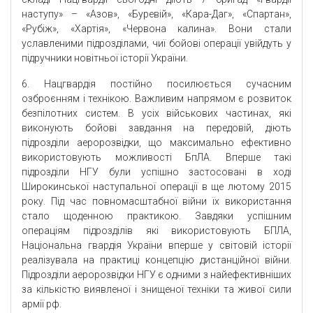
наступу» – «Азов», «Буревій», «Кара-Даг», «Спартан»,
«Рубіж», «Хартія», «Червона калина». Вони стали
уславленими підрозділами, чиї бойові операції увійдуть у
підручники новітньої історії України.
6. Нацгвардія постійно посилюється сучасним
озброєнням і технікою. Важливим напрямом є розвиток
безпілотних систем. В усіх військових частинах, які
виконують бойові завдання на передовій, діють
підрозділи аеророзвідки, що максимально ефективно
використовують можливості БпЛА. Вперше такі
підрозділи НГУ були успішно застосовані в ході
Широкинської наступальної операції в ще лютому 2015
року. Під час повномасштабної війни їх використання
стало щоденною практикою. Завдяки успішним
операціям підрозділів які використовують БПЛА,
Національна гвардія України вперше у світовій історії
реалізувала на практиці концепцію дистанційної війни.
Підрозділи аеророзвідки НГУ є одними з найефективніших
за кількістю виявленої і знищеної техніки та живої сили
армії рф.