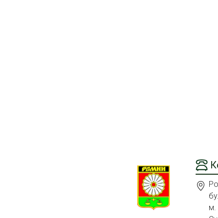
К
Ро
бу
м.