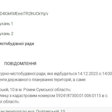
aRD4lGkKMEeeITR2lhUCkYq/v
ухань 1
ухань 2
містобудівної ради
ПОВІДОМЛЕННЯ
урно-містобудівної ради, яке відбудеться 14.12.2023 о 14:00
менти державного планування територій, а саме:
ькій, 10 в м. Ромни Сумської області»;
ділянці з кадастровим номером 5924187300:01:006:0115 в с.
 області».
н території по вул. Полтавській, 10