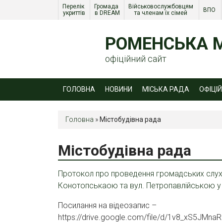
Перелік 
Громада 
Військовослужбовцям 
ВПО 
укриттів
в DREAM
та членам їх сімей 
РОМЕНСЬКА М
офіційний сайт
ГОЛОВНА
НОВИНИ
МІСЬКА РАДА
ОФІЦІ
Головна
»
Містобудівна рада
Містобудівна рада
Протокол про проведення громадських слухан
Конотопськаою та вул. Петропавлійською у 
Посилання на відеозапис –
https://drive.google.com/file/d/1v8_xS5JMn