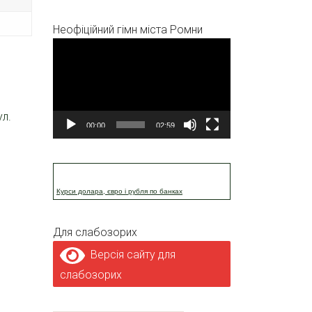
Неофіційний гімн міста Ромни
Відеопрогравач
ул.
00:00
02:59
Курси долара, євро і рубля по банках
Для слабозорих
Версія сайту для
слабозорих