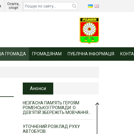
Освіта, 
Діти 
а 
спорт 
війни 
ША ГРОМАДА
ГРОМАДЯНАМ
ПУБЛІЧНА ІНФОРМАЦІЯ
КОНТА
Анонси
НЕЗГАСНА ПАМ’ЯТЬ ГЕРОЯМ
РОМЕНСЬКОЇ ГРОМАДИ: О
ДЕВ’ЯТІЙ ЗБЕРЕЖІТЬ МОВЧАННЯ…
УТОЧНЕНИЙ РОЗКЛАД РУХУ
АВТОБУСІВ