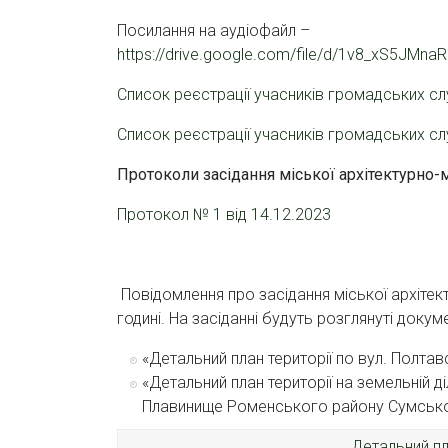
Посилання на аудіофайл –
https://drive.google.com/file/d/1v8_xS5JMn
Список реєстрації учасників громадських сл
Список реєстрації учасників громадських сл
Протоколи засідання міської архітектурно-
Протокол № 1 від 14.12.2023
Повідомлення про засідання міської архітект
годині. На засіданні будуть розглянуті доку
«Детальний план території по вул. Полтавс
«Детальний план території на земельній 
Плавинище Роменського району Сумської
Детальний пла