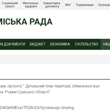
Соціальний 
Ментальне 
Гуманітарна 
ЖКГ 
Підприємцю 
Культур
захист 
здоров’я
допомога
ІСЬКА РАДА
ЙНІ ДОКУМЕНТИ
БЮДЖЕТ
ЕКОНОМІКА
СУСПІЛЬСТВО
НА
ь проєкту ” Детальний план території, обмеженої вул.
м. Ромни Сумської області”
aRD4lGkKMEeeITR2lhUCkYq/viewusp=sharing