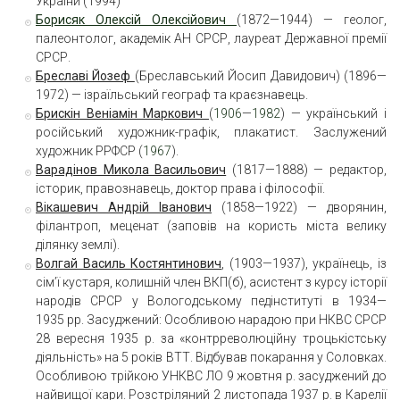
України (1994)
Борисяк Олексій Олексійович
(1872—1944) — геолог,
палеонтолог, академік АН СРСР, лауреат Державної премії
СРСР.
Бреслав
і Йозеф
(Бреславський Йосип Давидович) (1896—
1972) — ізраїльський географ та краєзнавець.
Брискін Веніамін Маркович
(
1906
—
1982
) — український і
російський художник-графік, плакатист. Заслужений
художник РРФСР (
1967
).
Варадінов Микола Васильович
(1817—1888) — редактор,
історик, правознавець, доктор права і філософії.
Вікашевич Андрій Іванович
(1858—1922) — дворянин,
філантроп, меценат (заповів на користь міста велику
ділянку землі).
Волгай Василь Костянтинович
, (1903—1937), українець, із
сім’ї кустаря, колишній член ВКП(б), асистент з курсу історії
народів СРСР у Вологодському педінституті в 1934—
1935 рр. Засуджений: Особливою нарадою при НКВС СРСР
28 вересня 1935 р. за «контрреволюційну троцькістську
діяльність» на 5 років ВТТ. Відбував покарання у Соловках.
Особливою трійкою УНКВС ЛО 9 жовтня р. засуджений до
найвищої кари. Розстріляний 2 листопада 1937 р. в Карелії