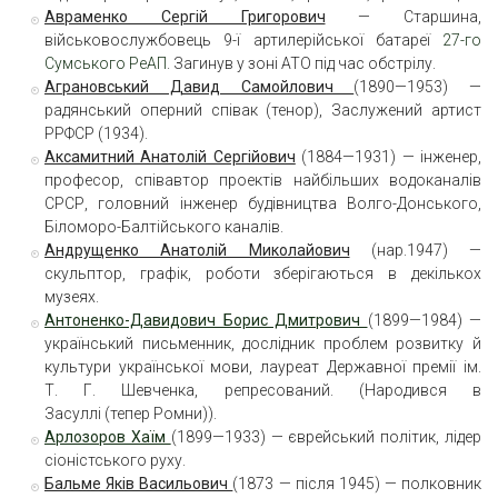
Авраменко Сергій Григорович
— Старшина,
військовослужбовець 9-ї артилерійської батареї
27-го
Сумського РеАП
. Загинув у зоні АТО під час обстрілу.
Аграновський
Давид Самойлович
(1890—1953) —
радянський оперний співак (тенор), Заслужений артист
РРФСР (1934).
Аксамитний Анатолій Сергійович
(1884—1931) — інженер,
професор, співавтор проектів найбільших водоканалів
СРСР, головний інженер будівництва Волго-Донського,
Біломоро-Балтійського каналів.
Андрущенко Анатолій Миколайович
(нар.1947) —
скульптор, графік, роботи зберігаються в декількох
музеях.
Антоненко-Давидович Борис Дмитрович
(1899—1984) —
український письменник, дослідник проблем розвитку й
культури української мови, лауреат Державної премії ім.
Т. Г. Шевченка, репресований. (Народився в
Засуллі (тепер Ромни)).
Арлозоров Хаїм
(1899—1933) — єврейський політик, лідер
сіоністського руху.
Бальме Яків Васильович
(1873 — після 1945) — полковник