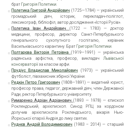
брат
Григорія Полетики
.
Полетика Григорій Андрійович
(1725—1784) — український
громадський діяч, історик, перекладач-поліглот,
лексикограф, бібліофіл, автор дослідження «Історії Русів».
Полетика Іван Андрійович
(1722 — 1783) — доктор
медицини, професор, директор Санкт-Петербурзького
генерального сухопутного госпіталю, керівник
Васильківського карантину. Брат
Григорія Полетики
.
Полтарєва Вікторія Петрівна
(1919—1991) — українська
радянська арфістка, професор, викладач
Львівської
консерваторії
за класом арфи.
Прудіус Владислав Миколайович
(1973) — український
футболіст, півзахисник збірної України.
Редкін Петро Григорович
(1808—1891) — видатний юрист,
професор права, педагог, державний діяч, член Державної
Ради, ректор Петербурзького університету.
Римаренко Адріан Адріанович
(1893 — 1978) — єпископ
Роклендський, архієпископ. Синод РПЦ за кордоном
долучив архієпископа Роклендського, вікарія Нью-
Йоркської єпархії Андрія до лику святих.
Руднєв Андрій Володимирович
(1983 – 2014) — старший