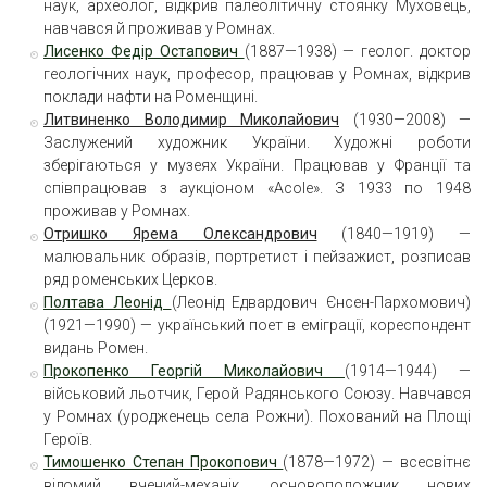
наук, археолог, відкрив палеолітичну стоянку Муховець,
навчався й проживав у Ромнах.
Лисенко Федір Остапович
(1887—1938) — геолог. доктор
геологічних наук, професор, працював у Ромнах, відкрив
поклади нафти на Роменщині.
Литвиненко Володимир Миколайович
(1930—2008) —
Заслужений художник України. Художні роботи
зберігаються у музеях України. Працював у Франції та
співпрацював з аукціоном «Acole». З 1933 по 1948
проживав у Ромнах.
Отришко Ярема Олександрович
(1840—1919) —
малювальник образів, портретист і пейзажист, розписав
ряд роменських Церков.
Полтава Леонід
(Леонід Едвардович Єнсен-Пархомович)
(1921—1990) — український поет в еміграції, кореспондент
видань Ромен.
Прокопенко Георгій Миколайович
(1914—1944) —
військовий льотчик, Герой Радянського Союзу. Навчався
у Ромнах (уродженець села Рожни). Похований на Площі
Героїв.
Тимошенко Степан Прокопович
(1878—1972) — всесвітнє
відомий вчений-механік, основоположник нових