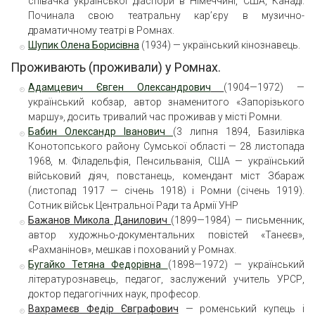
співачка української діаспори в Німеччині, США, Канаді.
Починала свою театральну кар’єру в музично-
драматичному театрі в Ромнах.
Шупик Олена Борисівна
(1934) — український кінознавець.
Проживають (проживали) у Ромнах.
Адамцевич Євген Олександрович
(1904—1972) —
український кобзар, автор знаменитого «Запорізького
маршу», досить тривалий час проживав у місті Ромни.
Бабин Олександр Іванович
(3 липня 1894, Базилівка
Конотопського району Сумської області — 28 листопада
1968, м. Філадельфія, Пенсильванія, США — український
військовий діяч, повстанець, комендант міст Збараж
(листопад 1917 — січень 1918) і Ромни (січень 1919).
Сотник військ Центральної Ради та Армії УНР
Бажанов Микола Данилович
(1899—1984) — письменник,
автор художньо-документальних повістей «Танеєв»,
«Рахманінов», мешкав і похований у Ромнах.
Бугайко Тетяна Федорівна
(1898—1972) — український
літературознавець, педагог, заслужений учитель УРСР,
доктор педагогічних наук, професор.
Вахрамеєв Федір Євграфович
— роменський купець і