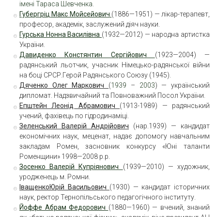
імені Тараса Шевченка
.
Губергріц Макс Мойсейович
(1886—1951) — лікар-терапевт,
професор, академік, заслужений діяч науки.
Гурська Нонна Василівна
(1932—2012) — народна артистка
України.
Давиденко Констянтин Сергійович
(1923—2004) —
радянський льотчик, учасник Німецько-радянської війни
на боці СРСР.Герой Радянського Союзу (1945).
Дяченко
Олег Маркович
(
1939
–
2003
) — український
дипломат. Надзвичайний та Повноважний Посол України.
Епштейн
Леонід Абрамович
(1913-1989) — радянський
учений, фахівець по гідродинаміці.
Зеленський Валерій Андрійович
(нар.1939) — кандидат
економічних наук, меценат, надає допомогу навчальним
закладам Ромен, засновник конкурсу «Юні таланти
Роменщини» 1998—2008 р.р.
Зосенко Валерій Купріянович
(1939—2010) — художник,
уродженець м. Ромни.
Іващенко
Юрій Васильович
(1930) — кандидат історичних
наук, ректор Тернопільського педагогічного інституту.
Йоффе Абрам Федорович
(1880—1960) — вчений, знаний