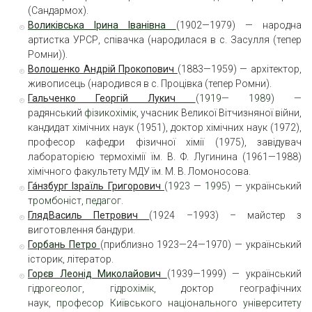
(Сандармох).
Воликівська Ірина Іванівна
(1902—1979) — народна
артистка УРСР, співачка (народилася в с. Засулля (тепер
Ромни)).
Волошенко Андрій Прокопович
(1883—1959) — архітектор,
живописець (народився в с. Процівка (тепер Ромни).
Гальченко Георгій Лукич
(
1919
—
1989
) —
радянський
фізикохімік
, учасник Великої Вітчизняної війни,
кандидат хімічних наук (1951), доктор хімічних наук (1972),
професор кафедри фізичної хімії (1975), завідувач
лабораторією термохімії їм. В. Ф. Лугинина (1961—1988)
хімічного факультету МДУ їм. М. В. Ломоносова.
Га́нзбург
Ізраїль Григорович
(
1923
—
1995
) — український
тромбоніст
,
педагог
.
Гляд
Василь Петрович
(1924 –1993) – майстер з
виготовлення бандури.
Горбань Петро
(приблизно 1923—24—1970) — український
історик, літератор.
Горєв Леонід Миколайович
(1939—1999) — український
гідрогеолог
,
гідрохімік
, доктор географічних
наук,
професор
Київського національного університету