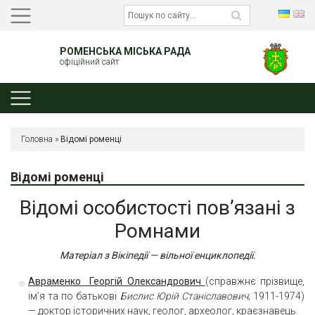
РОМЕНСЬКА МІСЬКА РАДА
офіційний сайт
Головна
»
Відомі роменці
Відомі роменці
Відомі особистості пов’язані з
Ромнами
Матеріал з Вікіпедії — вільної енциклопедії.
Авраменко Георгій Олександрович
(справжнє прізвище,
ім’я та по батькові
Бислис Юрій Станіславович
; 1911-1974)
— доктор історичних наук, геолог, археолог, краєзнавець.