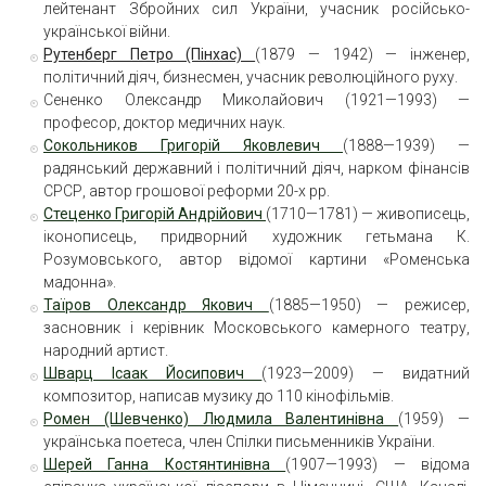
лейтенант Збройних сил України, учасник російсько-
української війни.
Рутенберг
Петро (Пінхас)
(1879 — 1942) — інженер,
політичний діяч, бизнесмен, учасник революційного руху.
Сененко Олександр Миколайович (1921—1993) —
професор, доктор медичних наук.
Сокольников Григорій Яковлевич
(1888—1939) —
радянський державний і політичний діяч, нарком фінансів
СРСР, автор грошової реформи 20-х рр.
Стеценко Григорій Андрійович
(1710—1781) — живописець,
іконописець, придворний художник гетьмана К.
Розумовського, автор відомої картини «Роменська
мадонна».
Таїров Олександр Якович
(1885—1950) — режисер,
засновник і керівник Московського камерного театру,
народний артист.
Шварц Ісаак Йосипович
(1923—2009) — видатний
композитор, написав музику до 110 кінофільмів.
Ромен (Шевченко) Людмила Валентинівна
(1959) —
українська поетеса, член Спілки письменників України.
Шерей Ганна Костянтинівна
(1907—1993) — відома