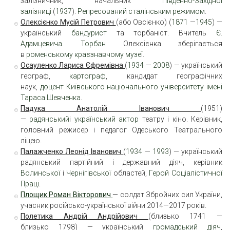
залізничник, начальник
Південно-Західної
залізниці
(
1937
).
Репресований сталінським режимом
.
Олексієнко Мусій Петрович
(або Овсієнко) (
1871
—
1945
) —
український
бандурист
та торбаніст. Вчитель
Є.
Адамцевича
.
Торбан
Олексієнка зберігається
в
роменському краєзнавчому музеї
.
Осауленко Лариса Єфремівна
(
1934
—
2008
) — український
географ,
картограф
, кандидат географічних
наук,
доцент
Київського національного університету імені
Тараса Шевченка
.
Падука Анатолій Іванович
(1951)
—
радянський
і
український
актор
театру і кіно. Керівник,
головний режисер і педагог Одеського Театрального
ліцею.
Палажченк
о
Леонід Іванович
(
1934
—
1993
) — український
радянський партійний і державний діяч, керівник
Волинської
і
Чернігівської
областей,
Герой Соціалістичної
Праці
.
Площик Роман Вікторович
— солдат Збройних сил України,
учасник російсько-української війни 2014—2017 років.
Полетика Андрій Андрійович
(близько 1741 —
близько 1798) — український
громадський діяч
,