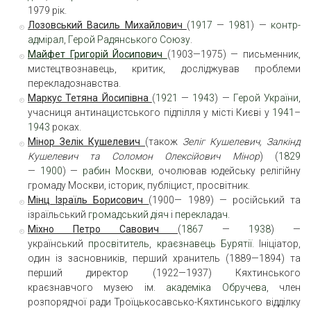
1979 рік.
Лозовський Василь Михайлович
(
1917
—
1981
) —
контр-
адмірал
,
Герой Радянського Союзу
.
Майфет Григорій Йосипович
(1903—1975) — письменник,
мистецтвознавець, критик, досліджував проблеми
перекладознавства.
Маркус Тетяна Йосипівна
(
1921
—
1943
) —
Герой України
,
учасниця антинацистського підпілля у місті Києві у
1941
–
1943
роках.
Мінор
Зелік Кушелевич
(також
Зеліг Кушелевич, Залкінд
Кушелевич та Соломон Олексійович Мінор
) (
1829
—
1900
) —
рабин
Москви
, очолював юдейську релігійну
громаду Москви, історик, публіцист, просвітник.
Мінц
Ізраїль Борисович
(1900— 1989) — російський та
ізраїльський
громадський діяч
і
перекладач
.
Міхно
Петро Савович
(
1867
—
1938
) —
український
просвітитель
,
краєзнавець
Бурятії
. Ініціатор,
один із засновників, перший хранитель (1889—1894) та
перший директор (1922—1937) Кяхтинського
краєзнавчого музею ім.
академіка Обручева
, член
розпорядчої ради Троїцькосавсько-Кяхтинського відділку