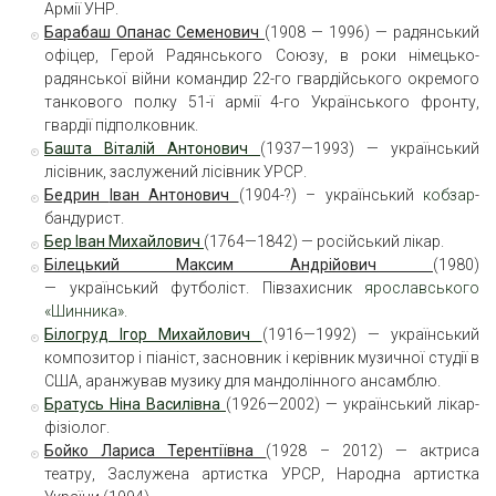
Армії УНР.
Барабаш
Опанас Семенович
(1908 — 1996) — радянський
офіцер, Герой Радянського Союзу, в роки німецько-
радянської війни командир 22-го гвардійського окремого
танкового полку 51-ї армії 4-го Українського фронту,
гвардії підполковник.
Башта Віталій Антонович
(1937—1993) — український
лісівник, заслужений лісівник УРСР.
Бедрин
Іван Антонович
(1904-?) – український
кобзар
-
бандурист.
Бер Іван Михайлович
(1764—1842) — російський лікар.
Білецький
Максим Андрійович
(1980)
— український футболіст. Півзахисник
ярославського
«Шинника»
.
Білогруд Ігор Михайлович
(1916—1992) — український
композитор і піаніст, засновник і керівник музичної студії в
США, аранжував музику для мандолінного ансамблю.
Братусь Ніна Василівна
(1926—2002) — український лікар-
фізіолог.
Бойко
Лариса Терентіївна
(1928 – 2012) — актриса
театру, Заслужена артистка УРСР, Народна артистка