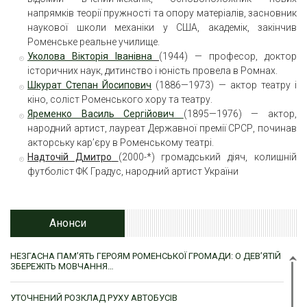
напрямків теорії пружності та опору матеріалів, засновник
наукової школи механіки у США, академік, закінчив
Роменське реальне училище.
Уколова Вікторія Іванівна
(1944) — професор, доктор
історичних наук, дитинство і юність провела в Ромнах.
Шкурат Степан Йосипович
(1886—1973) — актор театру і
кіно, соліст Роменського хору та театру.
Яременко Василь Сергійович
(1895—1976) — актор,
народний артист, лауреат Державної премії СРСР, починав
акторську кар’єру в Роменському театрі.
Надточій Дмитро
(2000-*) громадський діяч, колишній
футболіст ФК Градус, народний артист України
Анонси
НЕЗГАСНА ПАМ’ЯТЬ ГЕРОЯМ РОМЕНСЬКОЇ ГРОМАДИ: О ДЕВ’ЯТІЙ
ЗБЕРЕЖІТЬ МОВЧАННЯ…
УТОЧНЕНИЙ РОЗКЛАД РУХУ АВТОБУСІВ