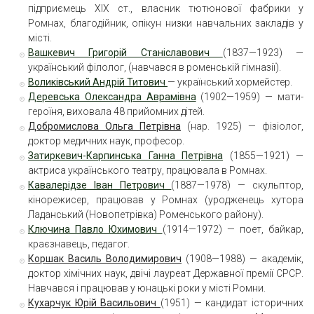
підприємець XIX ст., власник тютюнової фабрики у
Ромнах, благодійник, опікун низки навчальних закладів у
місті.
Вашкевич Григорій Станіславович
(1837—1923) —
український філолог, (навчався в роменській гімназії).
Воликівський Андрій Титович
— український хормейстер.
Деревська Олександра Аврамівна
(1902—1959) — мати-
героїня, виховала 48 прийомних дітей.
Добромислова Ольга Петрівна
(нар. 1925) — фізіолог,
доктор медичних наук, професор.
Затиркевич-Карпинська Ганна Петрівна
(1855—1921) —
актриса українського театру, працювала в Ромнах.
Кавалерідзе Іван Петрович
(1887—1978) — скульптор,
кінорежисер, працював у Ромнах (уродженець хутора
Ладанський (Новопетрівка) Роменського району).
Ключина Павло Юхимович
(1914—1972) — поет, байкар,
краєзнавець, педагог.
Коршак Василь Володимирович
(1908—1988) — академік,
доктор хімічних наук, двічі лауреат Державної премії СРСР.
Навчався і працював у юнацькі роки у місті Ромни.
Кухарчук Юрій Васильович
(1951) — кандидат історичних