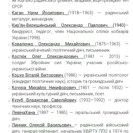
як «батько радянської фізики», академік, віце-президент АН
СРСР.
Каган Наум Йосипович
(1918—1963) — радянський
металург, винахідник.
Кир’я́н-Верещи́нський
Олександр Павлович
(1940)
—
бандурист, педагог, член
Національної спілки кобзарів
України
(1998).
Коваленко Олександр Михайлович
(1875—1963) —
український вчений і політичний діяч, письменник.
Костю́к
Олег Олександрович
(
1981
—
2015
) —
солдат
Збройних сил України
, учасник російсько-
української війни.
Коцур
Віталій Вікторович
(
1986
) — український політолог
(
кандидат політичних наук
), історик та громадський діяч.
Кочура Михайло Никифорович
(
1851
— після
1932
) —
український культурний діяч, письменник, поет.
Кузуб Владислав Савелійович
(1932—1992) — доктор
технічних наук, професор.
Левіна
Хана
(
1897
—
1985
) — ізраїльський громадський
діяч.
Линник Олексій Васильович
—
радянський
військовий
діяч
,
генерал-лейтенант
, начальник
КВІРТУ ППО
з 1974 по