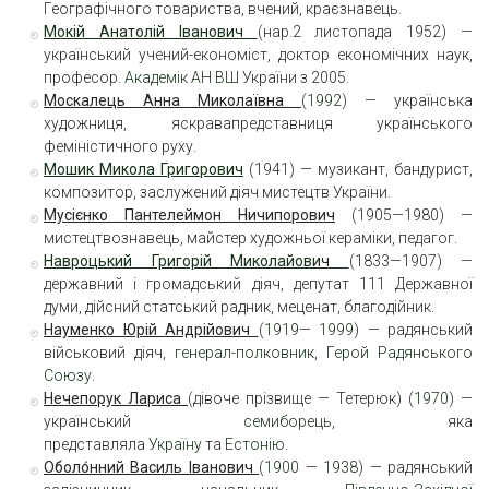
Географічного товариства, вчений, краєзнавець.
Мокій Анатолій Іванович
(нар.2 листопада 1952) —
український учений-економіст, доктор економічних наук,
професор.
Академік АН ВШ
України з 2005.
Москалець Анна Миколаївна
(
1992
) — українська
художниця, яскравапредставниця українського
феміністичного руху.
Мошик Микола Григорович
(1941) — музикант, бандурист,
композитор, заслужений діяч мистецтв України.
Мусієнко Пантелеймон Ничипорович
(1905—1980) —
мистецтвознавець, майстер художньої кераміки, педагог.
Навроцький Григорій Миколайович
(1833—1907) —
державний і громадський діяч, депутат 111 Державної
думи, дійсний статський радник, меценат, благодійник.
Науменко Юрій Андрійович
(
1919
—
1999
) — радянський
військовий діяч,
генерал-полковник
,
Герой Радянського
Союзу
.
Нечепорук Лариса
(дівоче прізвище — Тетерюк) (
1970
) —
український
семиборець
, яка
представляла
Україну
та
Естонію
.
Оболо́нний Василь Іванович
(
1900
—
1938
) — радянський