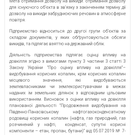
Мета отримання дозволу на викиди: отримання дозволу
для існуючого об’єкта в зв’язку з закінченням терміну дії
дозволу на викиди забруднюючих речовин в атмосферне
повітря.
Підприємство відноситься до другої групи об’єктів за
складом документів, у яких обґрунтовуються обсяги
викидів, та підлягає взяттю на державний облік.
Діяльність підприємства підлягає оцінці впливу на
довкілля згідно з вимогами пункту 3 частини 3 статті 3
Закону України “Про оцінку впливу на довкілля”–
видобування корисних копалин, крім корисних копалин
місцевого значення, які видобуваються
землевласниками чи землекористувачами в межах
наданих їм земельних ділянок з відповідним цільовим
використанням. Висновок з оцінки впливу на довкілля
планованої діяльності “Продовження видобування на
Південно-Панасівському нафтогазоконденсатному
родовищі корисних копалин (нафта, газ природний, газ
розчинений у нафті, конденсат, супутні корисні
компоненти – етан, пропан, бутани)” від 05.07.2019 № 7-