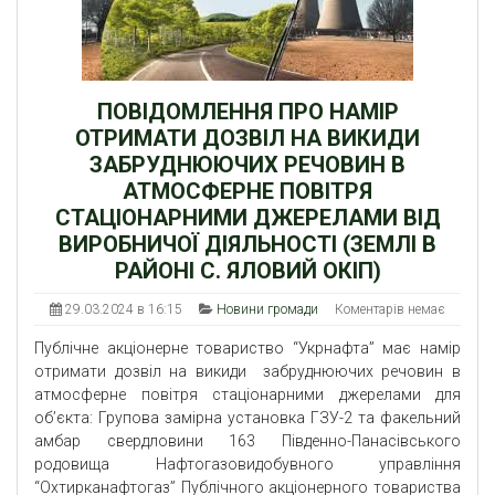
ПОВІДОМЛЕННЯ ПРО НАМІР
ОТРИМАТИ ДОЗВІЛ НА ВИКИДИ
ЗАБРУДНЮЮЧИХ РЕЧОВИН В
АТМОСФЕРНЕ ПОВІТРЯ
СТАЦІОНАРНИМИ ДЖЕРЕЛАМИ ВІД
ВИРОБНИЧОЇ ДІЯЛЬНОСТІ (ЗЕМЛІ В
РАЙОНІ С. ЯЛОВИЙ ОКІП)
29.03.2024 в 16:15
Новини громади
Коментарів немає
Публічне акціонерне товариство “Укрнафта” має намір
отримати дозвіл на викиди забруднюючих речовин в
атмосферне повітря стаціонарними джерелами для
об’єкта: Групова замірна установка ГЗУ-2 та факельний
амбар свердловини 163 Південно-Панасівського
родовища Нафтогазовидобувного управління
“Охтирканафтогаз” Публічного акціонерного товариства