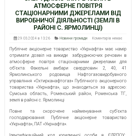
АТМОСФЕРНЕ ПОВІТРЯ
СТАЦІОНАРНИМИ ДЖЕРЕЛАМИ ВІД
ВИРОБНИЧОЇ ДІЯЛЬНОСТІ (ЗЕМЛІ В
РАЙОНІ С. ЯРМОЛИНЦІ)
29.03.2024 в 13:26
Новини громади
Коментарів немає
Публічне акціонерне товариство «Укрнафта» має намір
отримати дозвіл на викиди забруднюючих речовин в
атмосферне повітря стаціонарними джерелами для
об’єкта: Факельні амбари свердловин 2, 40, 41
Ярмолинського родовища Нафтогазовидобувного
управління «Охтирканафтогаз» Публічного акціонерного
товариства «Укрнафта», що знаходиться за адресою:
Сумська область, Роменський район, Роменська ТГ,
землі в районі с. Ярмолинці
Повне та скорочене найменування суб’єкта
господарювання: Публічне акціонерне товариство
«Укрнафта», ПАТ «Укрнафта».
Ідентифікаційний код юридичної особи в ЄДРПОУ: