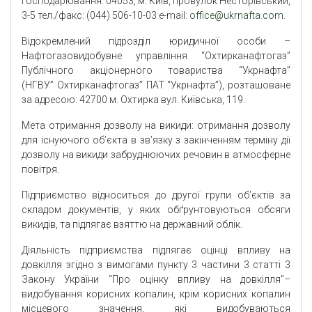
господарювання: 04053, м. Київ, провулок Несторівський,
3-5 тел./факс: (044) 506-10-03 e-mail:
office@ukrnafta.com
.
Відокремлений підрозділ юридичної особи –
Нафтогазовидобувне управління “Охтирканафтогаз”
Публічного акціонерного товариства “Укрнафта”
(НГВУ” Охтирканафтогаз” ПАТ “Укрнафта”), розташоване
за адресою: 42700 м. Охтирка вул. Київська, 119.
Мета отримання дозволу на викиди: отримання дозволу
для існуючого об’єкта в зв’язку з закінченням терміну дії
дозволу на викиди забруднюючих речовин в атмосферне
повітря.
Підприємство відноситься до другої групи об’єктів за
складом документів, у яких обґрунтовуються обсяги
викидів, та підлягає взяттю на державний облік.
Діяльність підприємства підлягає оцінці впливу на
довкілля згідно з вимогами пункту 3 частини 3 статті 3
Закону України “Про оцінку впливу на довкілля”–
видобування корисних копалин, крім корисних копалин
місцевого значення, які видобуваються