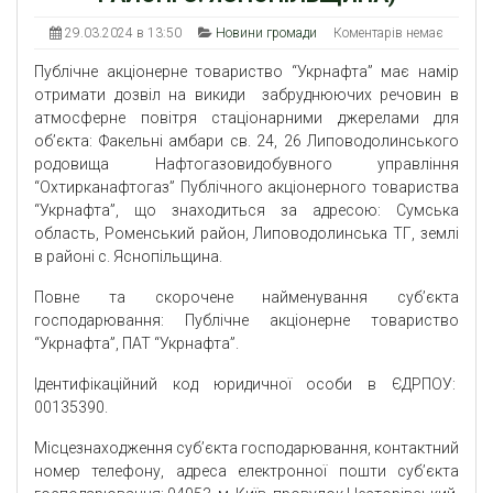
29.03.2024 в 13:50
Новини громади
Коментарів немає
Публічне акціонерне товариство “Укрнафта” має намір
отримати дозвіл на викиди забруднюючих речовин в
атмосферне повітря стаціонарними джерелами для
об’єкта: Факельні амбари св. 24, 26 Липоводолинського
родовища Нафтогазовидобувного управління
“Охтирканафтогаз” Публічного акціонерного товариства
“Укрнафта”, що знаходиться за адресою: Сумська
область, Роменський район, Липоводолинська ТГ, землі
в районі с. Яснопільщина.
Повне та скорочене найменування суб’єкта
господарювання: Публічне акціонерне товариство
“Укрнафта”, ПАТ “Укрнафта”.
Ідентифікаційний код юридичної особи в ЄДРПОУ:
00135390.
Місцезнаходження суб’єкта господарювання, контактний
номер телефону, адреса електронної пошти суб’єкта