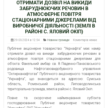
ОТРИМАТИ ДОЗВІЛ НА ВИКИДИ
ЗАБРУДНЮЮЧИХ РЕЧОВИН В
АТМОСФЕРНЕ ПОВІТРЯ
СТАЦІОНАРНИМИ ДЖЕРЕЛАМИ ВІД
ВИРОБНИЧОЇ ДІЯЛЬНОСТІ (ЗЕМЛІ В
РАЙОНІ С. ЯЛОВИЙ ОКІП)
29.03.2024 в 12:54
Новини громади
Коментарів немає
Публічне акціонерне товариство “Укрнафта” має намір
отримати дозвіл на викиди забруднюючих речовин в
атмосферне повітря стаціонарними джерелами для
об’єкта: Факельний амбар св. 8 Південно-Панасівського
родовища Нафтогазовидобувного управління
“Охтирканафтогаз” Публічного акціонерного товариства
“Укрнафта”, що знаходиться за адресою: Сумська
область, Роменський район, Липоводолинська
територіальна громада, землі в районі с. Яловий Окіп.
Повне та скорочене найменування суб’єкта
господарювання: Публічне акціонерне товариство
“Укрнафта”, ПАТ “Укрнафта”.