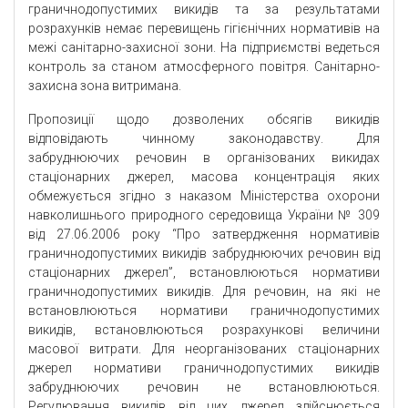
граничнодопустимих викидів та за результатами
розрахунків немає перевищень гігієнічних нормативів на
межі санітарно-захисної зони. На підприємстві ведеться
контроль за станом атмосферного повітря. Санітарно-
захисна зона витримана.
Пропозиції щодо дозволених обсягів викидів
відповідають чинному законодавству. Для
забруднюючих речовин в організованих викидах
стаціонарних джерел, масова концентрація яких
обмежується згідно з наказом Міністерства охорони
навколишнього природного середовища України № 309
від 27.06.2006 року “Про затвердження нормативів
граничнодопустимих викидів забруднюючих речовин від
стаціонарних джерел”, встановлюються нормативи
граничнодопустимих викидів. Для речовин, на які не
встановлюються нормативи граничнодопустимих
викидів, встановлюються розрахункові величини
масової витрати. Для неорганізованих стаціонарних
джерел нормативи граничнодопустимих викидів
забруднюючих речовин не встановлюються.
Регулювання викидів від цих джерел здійснюється