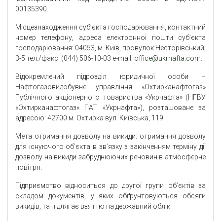
00135390.
Місцезнаходження суб’єкта господарювання, контактний
номер телефону, адреса електронної пошти суб’єкта
господарювання: 04053, м. Київ, провулок Несторівський,
3-5 тел./факс: (044) 506-10-03 e-mail:
office@ukrnafta.com
.
Відокремлений підрозділ юридичної особи –
Нафтогазовидобувне управління «Охтирканафтогаз»
Публічного акціонерного товариства «Укрнафта» (НГВУ
«Охтирканафтогаз» ПАТ «Укрнафта»), розташоване за
адресою: 42700 м. Охтирка вул. Київська, 119.
Мета отримання дозволу на викиди: отримання дозволу
для існуючого об’єкта в зв’язку з закінченням терміну дії
дозволу на викиди забруднюючих речовин в атмосферне
повітря.
Підприємство відноситься до другої групи об’єктів за
складом документів, у яких обґрунтовуються обсяги
викидів, та підлягає взяттю на державний облік.