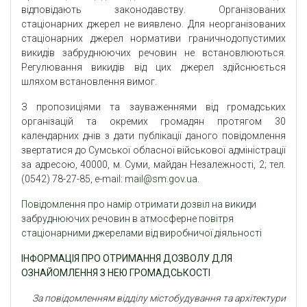
відповідають законодавству. Організованих
стаціонарних джерел не виявлено. Для неорганізованих
стаціонарних джерел нормативи граничнодопустимих
викидів забруднюючих речовин не встановлюються.
Регулювання викидів від цих джерел здійснюється
шляхом встановлення вимог.
З пропозиціями та зауваженнями від громадських
організацій та окремих громадян протягом 30
календарних днів з дати публікації даного повідомлення
звертатися до Сумської обласної військової адміністрації
за адресою, 40000, м. Суми, майдан Незалежності, 2; тел.
(0542) 78-27-85, e-mail:
mail@sm.gov.ua
.
Повідомлення про намір отримати дозвіл на викиди
забруднюючих речовин в атмосферне повітря
стаціонарними джерелами від виробничої діяльності
ІНФОРМАЦІЯ ПРО ОТРИМАННЯ ДОЗВОЛУ ДЛЯ
ОЗНАЙОМЛЕННЯ З НЕЮ ГРОМАДСЬКОСТІ
За повідомленням відділу містобудування та архітектури