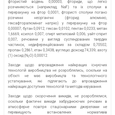
фтористий водень 0,00003; фториди, що легко
розчиняються (наприклад, NaF) та їх сполуки в
перерахунку на фтор 0,0001; фтористі сполуки погано
розчинні неорганічні (фторид алюмінію,
гексафторалюмінат натрію) у перерахунку на фтор
0,00007; бутан 0,0912; гексан 0,0102; пентан 0,0233; метан
1,6669; ксилол 0,007; спирт метиловий 0,006; уайт-спірит
0,007; речовини у вигляді суспендованих твердих
частинок, недиференційованих за складом 0,70502;
пропан 0,2861; етан 0,3438; вуглецю діоксид 74,339; азоту
(1) оксид (N
O) 0,00012.
2
Заходи щодо впровадження найкращих існуючих
технологій виробництва не розроблялись, оскільки на
об’єкті не має виробництв та технологічного
устаткування, які підлягають до впровадження
найкращих доступних технологій та методів керування.
Заходи щодо скорочення викидів, не розроблялися,
оскільки фактичні викиди забруднюючих речовин в
атмосферне повітря стаціонарними джерелами не
перевищують встановлених нормативів