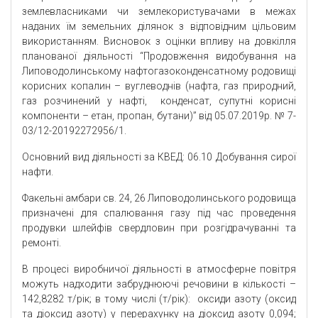
землевласниками чи землекористувачами в межах
наданих їм земельних ділянок з відповідним цільовим
використанням. Висновок з оцінки впливу на довкілля
планованої діяльності “Продовження видобування на
Липоводолинському нафтогазоконденсатному родовищі
корисних копалин – вуглеводнів (нафта, газ природний,
газ розчинений у нафті, конденсат, супутні корисні
компоненти – етан, пропан, бутани)” від 05.07.2019р. № 7-
03/12-20192272956/1.
Основний вид діяльності за КВЕД: 06.10 Добування сирої
нафти.
Факельні амбари св. 24, 26 Липоводолинського родовища
призначені для спалювання газу під час проведення
продувки шлейфів свердловин при розгідрачуванні та
ремонті.
В процесі виробничої діяльності в атмосферне повітря
можуть надходити забруднюючі речовини в кількості –
142,8282 т/рік; в тому числі (т/рік): оксиди азоту (оксид
та діоксид азоту) у перерахунку на діоксид азоту 0,094;