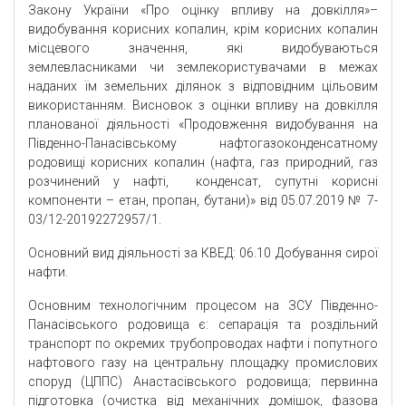
Закону України «Про оцінку впливу на довкілля»–
видобування корисних копалин, крім корисних копалин
місцевого значення, які видобуваються
землевласниками чи землекористувачами в межах
наданих їм земельних ділянок з відповідним цільовим
використанням. Висновок з оцінки впливу на довкілля
планованої діяльності «Продовження видобування на
Південно-Панасівському нафтогазоконденсатному
родовищі корисних копалин (нафта, газ природний, газ
розчинений у нафті, конденсат, супутні корисні
компоненти – етан, пропан, бутани)» від 05.07.2019 № 7-
03/12-20192272957/1.
Основний вид діяльності за КВЕД: 06.10 Добування сирої
нафти.
Основним технологічним процесом на ЗСУ Південно-
Панасівського родовища є: сепарація та роздільний
транспорт по окремих трубопроводах нафти і попутного
нафтового газу на центральну площадку промислових
споруд (ЦППС) Анастасівського родовища; первинна
підготовка (очистка від механічних домішок, фазова