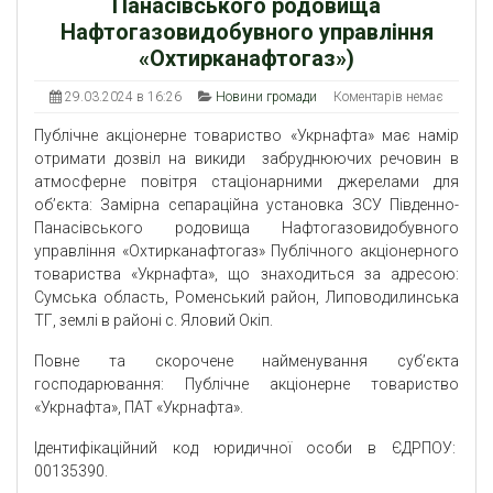
Панасівського родовища
Нафтогазовидобувного управління
«Охтирканафтогаз»)
29.03.2024 в 16:26
Новини громади
Коментарів немає
Публічне акціонерне товариство «Укрнафта» має намір
отримати дозвіл на викиди забруднюючих речовин в
атмосферне повітря стаціонарними джерелами для
об’єкта: Замірна сепараційна установка ЗСУ Південно-
Панасівського родовища Нафтогазовидобувного
управління «Охтирканафтогаз» Публічного акціонерного
товариства «Укрнафта», що знаходиться за адресою:
Сумська область, Роменський район, Липоводилинська
ТГ, землі в районі с. Яловий Окіп.
Повне та скорочене найменування суб’єкта
господарювання: Публічне акціонерне товариство
«Укрнафта», ПАТ «Укрнафта».
Ідентифікаційний код юридичної особи в ЄДРПОУ:
00135390.