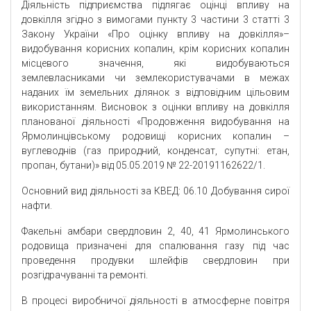
Діяльність підприємства підлягає оцінці впливу на
довкілля згідно з вимогами пункту 3 частини 3 статті 3
Закону України «Про оцінку впливу на довкілля»–
видобування корисних копалин, крім корисних копалин
місцевого значення, які видобуваються
землевласниками чи землекористувачами в межах
наданих їм земельних ділянок з відповідним цільовим
використанням. Висновок з оцінки впливу на довкілля
планованої діяльності «Продовження видобування на
Ярмолинцівському родовищі корисних копалин –
вуглеводнів (газ природний, конденсат, супутні: етан,
пропан, бутани)» від 05.05.2019 № 22-20191162622/1.
Основний вид діяльності за КВЕД: 06.10 Добування сирої
нафти.
Факельні амбари свердловин 2, 40, 41 Ярмолинського
родовища призначені для спалювання газу під час
проведення продувки шлейфів свердловин при
розгідрачуванні та ремонті.
В процесі виробничої діяльності в атмосферне повітря