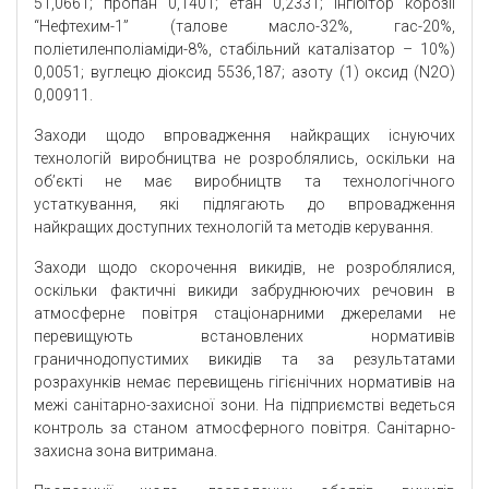
51,0661; пропан 0,1401; етан 0,2331; інгібітор корозії
“Нефтехим-1” (талове масло-32%, гас-20%,
поліетиленполіаміди-8%, стабільний каталізатор – 10%)
0,0051; вуглецю діоксид 5536,187; азоту (1) оксид (N2O)
0,00911.
Заходи щодо впровадження найкращих існуючих
технологій виробництва не розроблялись, оскільки на
об’єкті не має виробництв та технологічного
устаткування, які підлягають до впровадження
найкращих доступних технологій та методів керування.
Заходи щодо скорочення викидів, не розроблялися,
оскільки фактичні викиди забруднюючих речовин в
атмосферне повітря стаціонарними джерелами не
перевищують встановлених нормативів
граничнодопустимих викидів та за результатами
розрахунків немає перевищень гігієнічних нормативів на
межі санітарно-захисної зони. На підприємстві ведеться
контроль за станом атмосферного повітря. Санітарно-
захисна зона витримана.