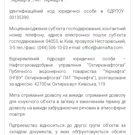
Ідентифікаційний код юридичної особи в ЄДРПОУ:
00135390.
Місцезнаходження суб’єкта господарювання, контактний
номер телефону, адреса електронної пошти суб’єкта
господарювання: 04053, м. Київ, провулок Несторівський,
3-5 тел./факс: (044) 506-10-03 e-mail:
office@ukrnafta.com
.
Відокремлений підрозділ юридичної особи –
Нафтогазовидобувне управління “Охтирканафтогаз”
Публічного акціонерного товариства “Укрнафта”
(НГВУ” Охтирканафтогаз” ПАТ “Укрнафта”), розташоване
за адресою: 42700 м. Охтирка вул. Київська, 119.
Мета отримання дозволу на викиди: отримання дозволу
для існуючого об’єкта в зв’язку з закінченням терміну дії
дозволу на викиди забруднюючих речовин в атмосферне
повітря.
Підприємство відноситься до другої групи об’єктів за
складом документів, у яких обґрунтовуються обсяги