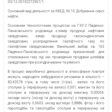
03/12-20192272957/1.
Основний вид діяльності за КВЕД: 06.10 Добування сирої
нафти.
Основним технологічним процесом на ГЗУ-2 Південно-
Панасівського родовища є:замір продукції нафтових
свердловин; замір продукції газоконденсатних
свердловин; розприділення газліфтного газу по
газліфтним свердловинам. Факельний амбар св. 163
Південно-Панасівського родовища призначений для
спалювання газу під час проведення продувки шлейфів
свердловин при розгідрачуванні та ремонті.
В процесі виробничої діяльності в атмосферне повітря
можуть надходити забруднюючі речовини в кількості –
83,43578 т/рік; в тому числі (т/рік): залізо та його
сполуки (у перерахунку на залізо) 0,001; манган та його
сполуки в перерахунку на діоксид мангану 0,00004;
оксиди азоту (оксид та діоксид азоту) у перерахунку на
діоксид азоту 0,0603; оксид вуглецю 5,8886; фтор і його
пароподібні та газоподібні сполуки в перерахунку на