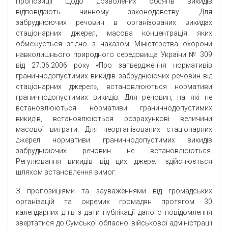
Пропозиції щодо дозволених обсягів викидів
відповідають чинному законодавству. Для
забруднюючих речовин в організованих викидах
стаціонарних джерел, масова концентрація яких
обмежується згідно з наказом Міністерства охорони
навколишнього природного середовища України № 309
від 27.06.2006 року «Про затвердження нормативів
граничнодопустимих викидів забруднюючих речовин від
стаціонарних джерел», встановлюються нормативи
граничнодопустимих викидів. Для речовин, на які не
встановлюються нормативи граничнодопустимих
викидів, встановлюються розрахункові величини
масової витрати. Для неорганізованих стаціонарних
джерел нормативи граничнодопустимих викидів
забруднюючих речовин не встановлюються.
Регулювання викидів від цих джерел здійснюється
шляхом встановлення вимог.
З пропозиціями та зауваженнями від громадських
організацій та окремих громадян протягом 30
календарних днів з дати публікації даного повідомлення
звертатися до Сумської обласної військової адміністрації