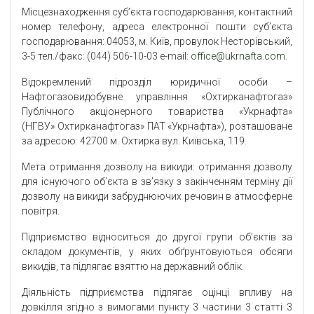
Місцезнаходження суб’єкта господарювання, контактний
номер телефону, адреса електронної пошти суб’єкта
господарювання: 04053, м. Київ, провулок Несторівський,
3-5 тел./факс: (044) 506-10-03 e-mail:
office@ukrnafta.com
.
Відокремлений підрозділ юридичної особи –
Нафтогазовидобувне управління «Охтирканафтогаз»
Публічного акціонерного товариства «Укрнафта»
(НГВУ» Охтирканафтогаз» ПАТ «Укрнафта»), розташоване
за адресою: 42700 м. Охтирка вул. Київська, 119.
Мета отримання дозволу на викиди: отримання дозволу
для існуючого об’єкта в зв’язку з закінченням терміну дії
дозволу на викиди забруднюючих речовин в атмосферне
повітря.
Підприємство відноситься до другої групи об’єктів за
складом документів, у яких обґрунтовуються обсяги
викидів, та підлягає взяттю на державний облік.
Діяльність підприємства підлягає оцінці впливу на
довкілля згідно з вимогами пункту 3 частини 3 статті 3