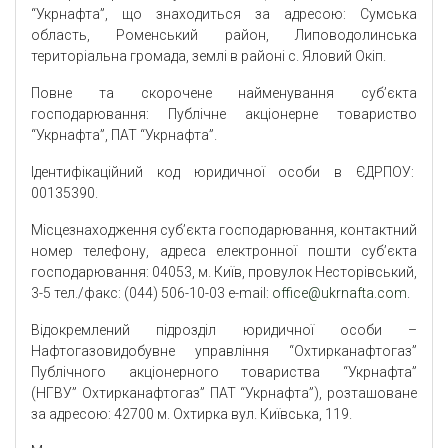
“Укрнафта”, що знаходиться за адресою: Сумська
область, Роменський район, Липоводолинська
територіальна громада, землі в районі с. Яловий Окіп.
Повне та скорочене найменування суб’єкта
господарювання: Публічне акціонерне товариство
“Укрнафта”, ПАТ “Укрнафта”.
Ідентифікаційний код юридичної особи в ЄДРПОУ:
00135390.
Місцезнаходження суб’єкта господарювання, контактний
номер телефону, адреса електронної пошти суб’єкта
господарювання: 04053, м. Київ, провулок Несторівський,
3-5 тел./факс: (044) 506-10-03 e-mail:
office@ukrnafta.com
.
Відокремлений підрозділ юридичної особи –
Нафтогазовидобувне управління “Охтирканафтогаз”
Публічного акціонерного товариства “Укрнафта”
(НГВУ” Охтирканафтогаз” ПАТ “Укрнафта”), розташоване
за адресою: 42700 м. Охтирка вул. Київська, 119.