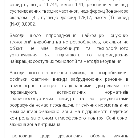
оксид вуглецю 11,744; метан 1,41; речовини у вигляді
суспендованих твердих частинок, недиференційованих за
складом 1,41; вуглецю діоксид 128,17; азоту (1) оксид
(N
O) 0,0002.
2
Заходи щодо впровадження найкращих існуючих
технологій виробництва не розроблялись, оскільки на
об’єкті не має виробництв та технологічного
устаткування, які підлягають до впровадження
найкращих доступних технологій та методів керування.
Заходи щодо скорочення викидів, не розроблялися,
оскільки фактичні викиди забруднюючих речовин в
атмосферне повітря стаціонарними джерелами не
перевищують встановлених нормативів
граничнодопустимих викидів та за результатами
розрахунків немає перевищень гігієнічних нормативів на
межі санітарно-захисної зони. На підприємстві ведеться
контроль за станом атмосферного повітря. Санітарно-
захисна зона витримана.
Пропозиції щодо дозволених обсягів викидів