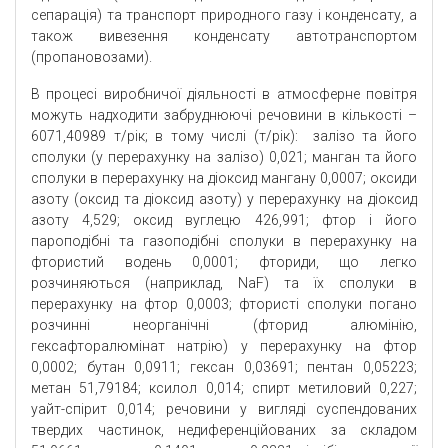
сепарація) та транспорт природного газу і конденсату, а
також вивезення конденсату автотранспортом
(пропановозами).
В процесі виробничої діяльності в атмосферне повітря
можуть надходити забруднюючі речовини в кількості –
6071,40989 т/рік; в тому числі (т/рік): залізо та його
сполуки (у перерахунку на залізо) 0,021; манган та його
сполуки в перерахунку на діоксид мангану 0,0007; оксиди
азоту (оксид та діоксид азоту) у перерахунку на діоксид
азоту 4,529; оксид вуглецю 426,991; фтор і його
пароподібні та газоподібні сполуки в перерахунку на
фтористий водень 0,0001; фториди, що легко
розчиняються (наприклад, NaF) та їх сполуки в
перерахунку на фтор 0,0003; фтористі сполуки погано
розчинні неорганічні (фторид алюмінію,
гексафторалюмінат натрію) у перерахунку на фтор
0,0002; бутан 0,0911; гексан 0,03691; пентан 0,05223;
метан 51,79184; ксилол 0,014; спирт метиловий 0,227;
уайт-спірит 0,014; речовини у вигляді суспендованих
твердих частинок, недиференційованих за складом