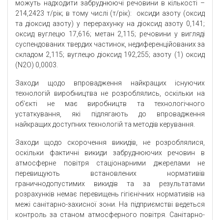
можуть надходити забруднюючі речовини в кількості –
214,2423 т/рік; в тому числі (т/рік): оксиди азоту (оксид
та діоксид азоту) у перерахунку на діоксид азоту 0,141;
оксид вуглецю 17,616; метан 2,115; речовини у вигляді
суспендованих твердих частинок, недиференційованих за
складом 2,115; вуглецю діоксид 192,255; азоту (1) оксид
(N2O) 0,0003.
Заходи щодо впровадження найкращих існуючих
технологій виробництва не розроблялись, оскільки на
об’єкті не має виробництв та технологічного
устаткування, які підлягають до впровадження
найкращих доступних технологій та методів керування.
Заходи щодо скорочення викидів, не розроблялися,
оскільки фактичні викиди забруднюючих речовин в
атмосферне повітря стаціонарними джерелами не
перевищують встановлених нормативів
граничнодопустимих викидів та за результатами
розрахунків немає перевищень гігієнічних нормативів на
межі санітарно-захисної зони. На підприємстві ведеться
контроль за станом атмосферного повітря. Санітарно-