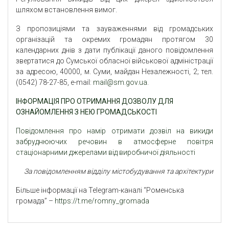
шляхом встановлення вимог.
З пропозиціями та зауваженнями від громадських
організацій та окремих громадян протягом 30
календарних днів з дати публікації даного повідомлення
звертатися до Сумської обласної військової адміністрації
за адресою, 40000, м. Суми, майдан Незалежності, 2; тел.
(0542) 78-27-85, e-mail:
mail@sm.gov.ua
.
ІНФОРМАЦІЯ ПРО ОТРИМАННЯ ДОЗВОЛУ ДЛЯ
ОЗНАЙОМЛЕННЯ З НЕЮ ГРОМАДСЬКОСТІ
Повідомлення про намір отримати дозвіл на викиди
забруднюючих речовин в атмосферне повітря
стаціонарними джерелами від виробничої діяльності
За повідомленням відділу містобудування та архітектури
Більше інформації на Telegram-каналі “Роменська
громада” –
https://t.me/romny_gromada