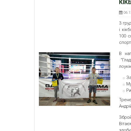
КІК
06.1
3 гру
і кік
100 с
спорт
В на
“Глад
лоукік
За
Му
Ри
Трене
Андрі
Збро
Віта
здобу