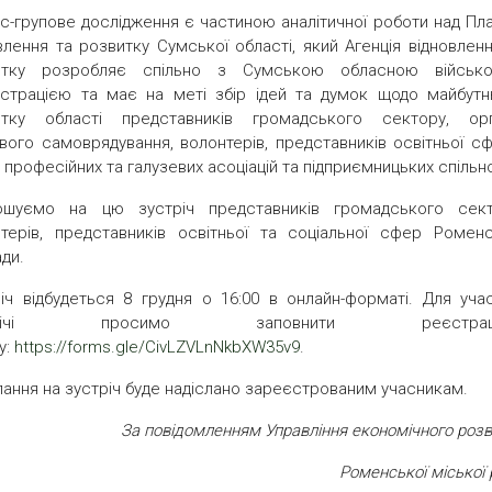
-групове дослідження є частиною аналітичної роботи над Пл
влення та розвитку Сумської області, який Агенція відновленн
итку розробляє спільно з Сумською обласною військ
істрацією та має на меті збір ідей та думок щодо майбутн
итку області представників громадського сектору, орг
вого самоврядування, волонтерів, представників освітньої сф
 професійних та галузевих асоціацій та підприємницьких спільн
ошуємо на цю зустріч представників громадського сект
терів, представників освітньої та соціальної сфер Роменс
ади.
іч відбудеться 8 грудня о 16:00 в онлайн-форматі. Для учас
трічі просимо заповнити реєстраці
у:
https://forms.gle/CivLZVLnNkbXW35v9
.
ання на зустріч буде надіслано зареєстрованим учасникам.
За повідомленням Управління економічного розв
Роменської міської