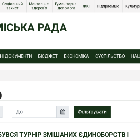
Соціальний 
Ментальне 
Гуманітарна 
ЖКГ 
Підприємцю 
Культур
захист 
здоров’я
допомога
ІСЬКА РАДА
ЙНІ ДОКУМЕНТИ
БЮДЖЕТ
ЕКОНОМІКА
СУСПІЛЬСТВО
НА
)
БУВСЯ ТУРНІР ЗМІШАНИХ ЄДИНОБОРСТВ І