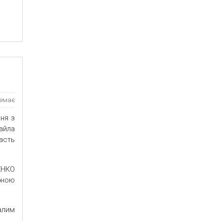
немає
ння з
айла
часть
ЕНКО
бною
алим