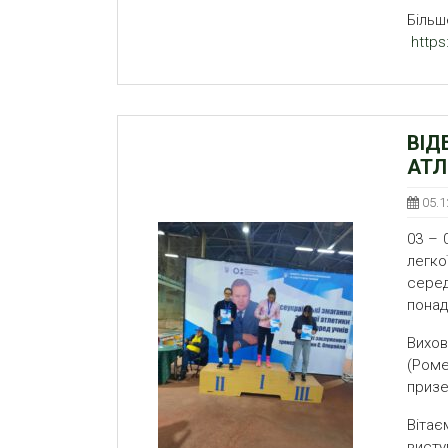
Більш
http
ВІД
АТЛ
05.1
03 – 
легко
серед
понад
Вихо
(Ром
призе
Вітає
висту