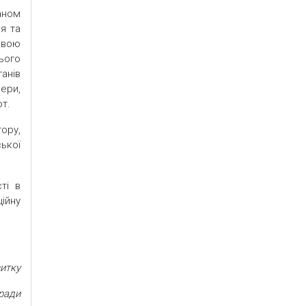
аном
я та
овою
ього
анів
ери,
от.
ору,
ької
ті в
йну
итку
 ради