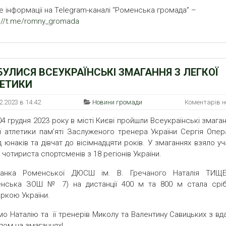
е інформації на Telegram-каналі “Роменська громада” –
s://t.me/romny_gromada
БУЛИСЯ ВСЕУКРАЇНСЬКІ ЗМАГАННЯ З ЛЕГКОЇ
ЕТИКИ
2.2023 в 14:42
Новини громади
Коментарів 
04 грудня 2023 року в місті Києві пройшли Всеукраїнські змага
ї атлетики пам’яті Заслуженого тренера України Сергія Опер
 юнаків та дівчат до вісімнадцяти років. У змаганнях взяло у
 чотириста спортсменів з 18 регіонів України.
ванка Роменської ДЮСШ ім. В. Гречаного Наталія ТИЩ
енська ЗОШ № 7) на дистанції 400 м та 800 м стала срі
ркою України.
мо Наталію та її тренерів Миколу та Валентину Савицьких з вд
пом на змаганнях!