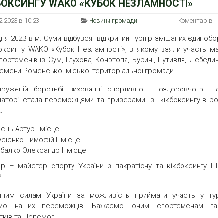
БОКСИНГУ WAKO «КУБОК НЕЗЛАМНОСТІ»
2.2023 в 10:23
Новини громади
Коментарів 
дня 2023 в м. Суми відбувся відкритий турнір змішаних єдиноб
боксингу WAKO «Кубок Незламності», в якому взяли участь м
портсменів із Сум, Глухова, Конотопа, Бурині, Путивля, Лебеди
смени Роменської міської територіальної громади.
пруженій боротьбі вихованці спортивно – оздоровчого к
іатор” стала переможцями та призерами з кікбоксингу в роз
:
єць Артур І місце
сієнко Тимофій ІІ місце
балко Олександр ІІ місце
р – майстер спорту України з пакратіону та кікбоксингу Ш
й.
йним силам України за можливість приймати участь у турн
ємо наших переможців! Бажаємо юним спортсменам га
тків та Перемог.