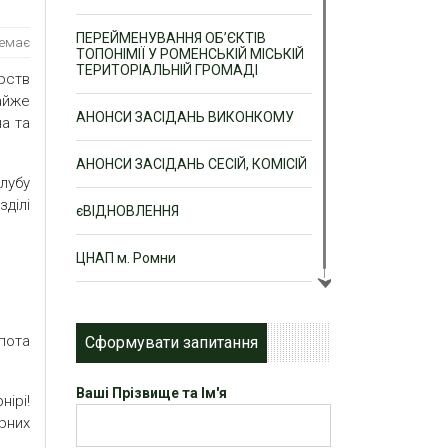
ПЕРЕЙМЕНУВАННЯ ОБ’ЄКТІВ
немає
ТОПОНІМІЇ У РОМЕНСЬКІЙ МІСЬКІЙ
ТЕРИТОРІАЛЬНІЙ ГРОМАДІ
орств
айже
АНОНСИ ЗАСІДАНЬ ВИКОНКОМУ
на та
АНОНСИ ЗАСІДАНЬ СЕСІЙ, КОМІСІЙ
лубу
ділі
єВІДНОВЛЕННЯ
ЦНАП м. Ромни
пота
Сформувати запитання
Ваші Прізвище та Ім'я
ірі!
рних