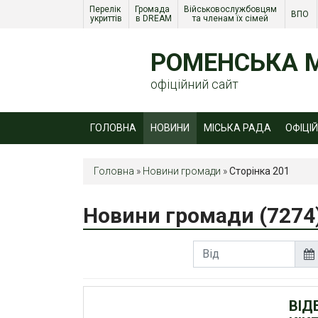
Перелік 
Громада 
Військовослужбовцям 
ВПО 
укриттів
в DREAM
та членам їх сімей 
РОМЕНСЬКА М
офіційний сайт
ГОЛОВНА
НОВИНИ
МІСЬКА РАДА
ОФІЦІ
Головна
»
Новини громади
»
Сторінка 201
Новини громади
(7274
ВІД