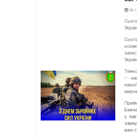
06.1
Сього
Украї
Сього
коза
захис
Украї
Тяжко
– на
нашог
мирне
Прийм
Бажає
у зав
завжд
вам с