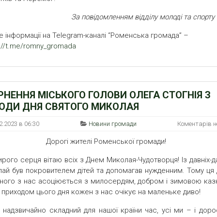
За повідомленням відділу молоді та спорт
е інформації на Telegram-каналі “Роменська громада” –
s://t.me/romny_gromada
РНЕННЯ МІСЬКОГО ГОЛОВИ ОЛЕГА СТОГНІЯ З
ОДИ ДНЯ СВЯТОГО МИКОЛАЯ
2.2023 в 06:30
Новини громади
Коментарів 
Дорогі жителі Роменської громади!
ирого серця вітаю всіх з Днем Миколая-Чудотворця! Із давніх-
ай був покровителем дітей та допомагав нужденним. Тому ця 
ного з нас асоціюється з милосердям, добром і зимовою каз
 приходом цього дня кожен з нас очікує на маленьке диво!
 надзвичайно складний для нашої країни час, усі ми – і дорос