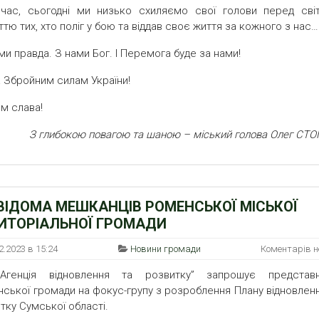
очас, сьогодні ми низько схиляємо свої голови перед сві
ттю тих, хто поліг у бою та віддав своє життя за кожного з нас…
ми правда. З нами Бог. І Перемога буде за нами!
 Збройним силам України!
м слава!
З глибокою повагою та шаною – міський голова Олег СТО
ВІДОМА МЕШКАНЦІВ РОМЕНСЬКОЇ МІСЬКОЇ
ИТОРІАЛЬНОЇ ГРОМАДИ
2.2023 в 15:24
Новини громади
Коментарів 
Агенція відновлення та розвитку” запрошує представн
ської громади на фокус-групу з розроблення Плану відновленн
тку Сумської області.