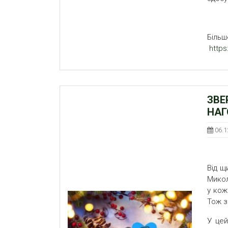
Більш
http
ЗВЕ
НАГ
06.1
Від щ
Микол
у кож
Тож з
У цей