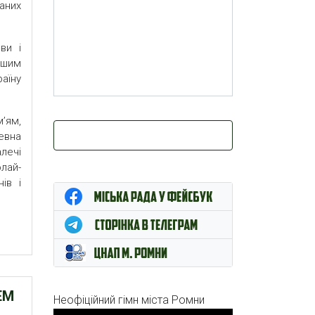
аних
ви і
ашим
раїну
’ям,
евна
лечі
лай-
ів і
ЕМ
Неофіційний гімн міста Ромни