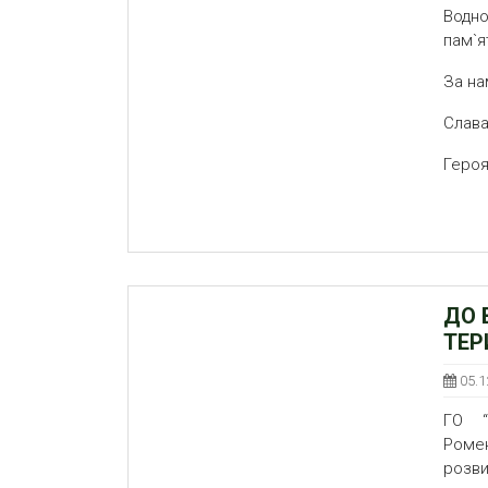
Водн
пам`я
За на
Слава
Героя
ДО 
ТЕР
05.1
ГО “
Ромен
розви