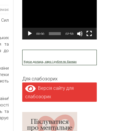
Відеопрогравач
немає
 Сил
00:00
02:59
ьких
и та
в до
Курси долара, євро і рубля по банках
аїни
пеки
Для слабозорих
ають
Версія сайту для
слабозорих
аїни!
ності
ь та
арує