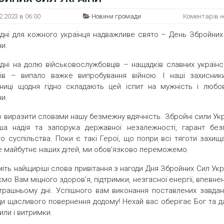
2.2023 в 06:00
Новини громади
Коментарів 
дні для кожного українця надважливе свято – День Збройних
ни.
дні на долю військовослужбовців – нащадків славних українс
ків – випало важке випробування війною. І наші захисник
ниці щодня гідно складають цей іспит на мужність і любо
ни.
 виразити словами нашу безмежну вдячність. Збройні сили Укр
ша надія та запорука державної незалежності, гарант без
о суспільства. Поки є такі Герої, що попри всі тяготи захищ
 майбутнє наших дітей, ми обов’язково переможемо.
іть найщиріші слова привітання з нагоди Дня Збройних Сил Укр
мо Вам міцного здоров’я, підтримки, незгасної енергії, впевне
трашньому дні. Успішного вам виконання поставлених завдан
и щасливого повернення додому! Нехай вас оберігає Бог та д
или і витримки.