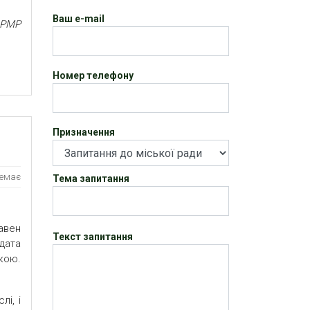
Ваш e-mail
у РМР
Номер телефону
Призначення
немає
Тема запитання
давен
Текст запитання
дата
кою.
лі, і