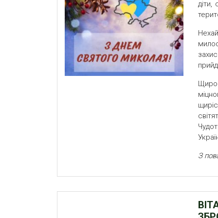
діти,
терит
Неха
милос
захис
прийд
Щиро
міцно
щиріс
світя
Чудот
Украї
З пов
ВІТ
ЗБР