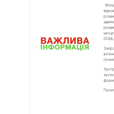
Фокус
відно
розв
адмін
розв
місце
ОСББ,
Запр
волон
гром
Зустр
зус
форм
Посил