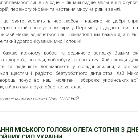
 сподіваємося лише на одне – якнайшвидше звільнення окупов
орій, перемогу України та настання миру на рідній землі.
й це свято вселить в нас любов і надихне на добрі спра
ердя, нехай подарує нам віру у Перемогу і додасть сил н
никам! Нехай здійсняться наші найзаповітніші бажання, а в Ук
е такий довгоочікуваний мир і спокій!
 бажаю кожному добра та родинного затишку Вашим сім
го здоров’я, злагоди, добробуту та достатку. Хай завжди душ
ть та людяність допомагають у складні хвилини, а очі ма
ться щастям і радістю безтурботного дитинства! Хай Мико
ворець почує всі наші молитви і збереже українських воїн
ну, а його свята рука оберігає усіх нас!
агою – міський голова Олег СТОГНІЙ
АННЯ МІСЬКОГО ГОЛОВИ ОЛЕГА СТОГНІЯ З ДН
ОЙНИХ СИЛ УКРАЇНИ