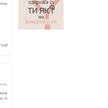
тлою
ГНІЙ
немає
иків
я та