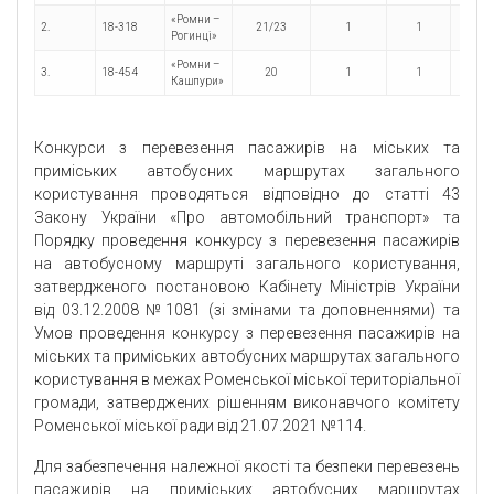
«Ромни –
2.
18-318
21/23
1
1
2
Рогинці»
«Ромни –
3.
18-454
20
1
1
2
Кашпури»
Конкурси з перевезення пасажирів на міських та
приміських автобусних маршрутах загального
користування проводяться відповідно до статті 43
Закону України «Про автомобільний транспорт» та
Порядку проведення конкурсу з перевезення пасажирів
на автобусному маршруті загального користування,
затвердженого постановою Кабінету Міністрів України
від 03.12.2008 №1081 (зі змінами та доповненнями) та
Умов проведення конкурсу з перевезення пасажирів на
міських та приміських автобусних маршрутах загального
користування в межах Роменської міської територіальної
громади, затверджених рішенням виконавчого комітету
Роменської міської ради від 21.07.2021 №114.
Для забезпечення належної якості та безпеки перевезень
пасажирів на приміських автобусних маршрутах