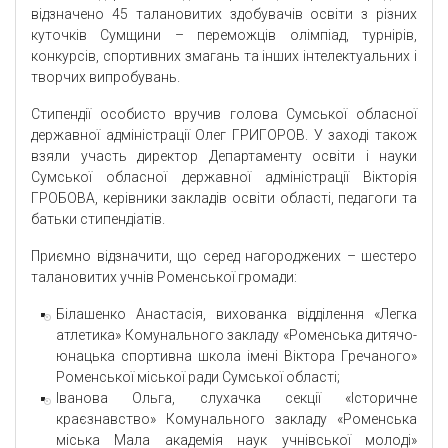
відзначено 45 талановитих здобувачів освіти з різних
куточків Сумщини – переможців олімпіад, турнірів,
конкурсів, спортивних змагань та інших інтелектуальних і
творчих випробувань.
Стипендії особисто вручив голова Сумської обласної
державної адміністрації Олег ГРИГОРОВ. У заході також
взяли участь директор Департаменту освіти і науки
Сумської обласної державної адміністрації Вікторія
ГРОБОВА, керівники закладів освіти області, педагоги та
батьки стипендіатів.
Приємно відзначити, що серед нагороджених – шестеро
талановитих учнів Роменської громади:
Білашенко Анастасія, вихованка відділення «Легка
атлетика» Комунального закладу «Роменська дитячо-
юнацька спортивна школа імені Віктора Гречаного»
Роменської міської ради Сумської області;
Іванова Ольга, слухачка секції «Історичне
краєзнавство» Комунального закладу «Роменська
міська Мала академія наук учнівської молоді»