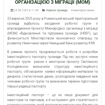
ОРГАНІЗАЦІЄЮ З МІГРАЦІЇ (МОМ)
24.09.2025 в 11:49
Новини громади
Коментарів немає
23 вересня 2025 року в Роменській міській територіальній
громаді відбулось засідання робочої групи з
впровадження проєкту Міжнародної організації з міграції
(МОМ) «Відновлення та підтримка громад» (HREF), що
фінансується Міністерством економічної співпраці та
розвитку Німеччини через Німецький банк розвитку KfW.
В рамках проєкту продовжується робота з розробки
Інвестиційного паспорту громади. Під час зустрічі члени
робочої групи разом з ментором проєкту Світланою
Колодяжною визначили структуру інвестиційного
паспорту, обговорили наявні інформаційні матеріали та
джерела статистичних даних, розподілили завдання між
членами робочої групи та визначили терміни підготовки
першої редакції паспорту.
Інвестиційний паспорт – це не лише документ для
інвесторів та партнерів, а й інструмент для стратегічного
розвитку громади, який допомагає мешканцям, бізнесу та