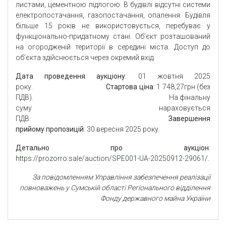
листами, цементною підлогою. В будівлі відсутні системи
електропостачання, газопостачання, опалення. Будівля
більше 15 років не використовується, перебуває у
функціонально-придатному стані. Об’єкт розташований
на огородженій території в середині міста. Доступ до
об’єкта здійснюється через окремий вхід.
Дата проведення аукціону
: 01 жовтня 2025
року.
Стартова ціна
: 1 748,27грн (без
ПДВ). На фінальну
суму нараховується
ПДВ.
Завершення
прийому пропозицій
: 30 вересня 2025 року.
Детально про аукціон
:
https://prozorro.sale/auction/SPE001-UA-20250912-29061/
.
За повідомленням Управління забезпечення реалізації
повноважень у Сумській області Регіонального відділення
Фонду державного майна України