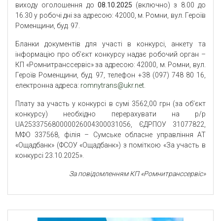
виходу оголошення до
08.10.2025
(включно) з 8.00 до
16.30 у робочі дні за адресою: 42000, м. Ромни, вул. Героїв
Роменщини, буд. 97.
Бланки документів для участі в конкурсі, анкету та
інформацію про об’єкт конкурсу надає робочий орган –
КП «Ромнитранссервіс» за адресою: 42000, м. Ромни, вул.
Героїв Роменщини, буд. 97, телефон +38 (097) 748 80 16,
електронна адреса:
romnytrans@ukr.net
.
Плату за участь у конкурсі в сумі 3562,00 грн (за об’єкт
конкурсу) необхідно перерахувати на р/р
UA253375680000026004300031056, ЄДРПОУ 31077822,
МФО 337568, філія – Сумське обласне управління АТ
«Ощадбанк» (ФСОУ «Ощадбанк») з поміткою «За участь в
конкурсі 23.10.2025».
За повідомленням КП «Ромнитранссервіс»