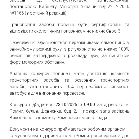
засобів, що експлуатуються, затвердженими
постановою Кабінету Міністрів України від 22.12.2010
№1166 (в останній редакції).
Транспортні засоби повинні бути сертифіковані та
відповідати екологічним показникам не нижче Євро-3.
Перевезення здійснюються перевізниками самостійно у
звичайному режимі руху, з регулярністю не нижче 100%
рейсів від затвердженого розкладу руху, за винятком
форс-мажорних обставин.
Учасник конкурсу повинен мати достатню кількість
транспортних засобів та резервних транспортних
засобів, яка становить 10% від необхідної кількості
автобусів для виконання перевезень.
Конкурс відбудеться
23.10.2025 о 09.00
за адресою: м.
Ромни, бульв. Шевченка, буд. 2, ІІІ поверх, зала засідань
Виконавчого комітету Роменської міської ради.
Документи на конкурс приймаються робочим органом –
комунальним підприємством «Ромнитранссервіс» з дня