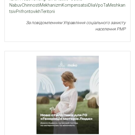
NabuvChinnostiMekhanizmKompensatsiiDliaVpoTaMeshkan
tsivPrifrontovikhTeritorii
За повідомленням Управління соціального захисту
населення РМР