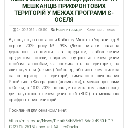
МЕШКАНЦІВ ПРИФРОНТОВИХ
ТЕРИТОРІЙ У МЕЖАХ ПРОГРАМИ Є-
ОСЕЛЯ
24.09.2025 в 08:50
Новини громади
Коментарів немає
Відповідно до постанови Кабінету Міністрів України від ІЗ
серпня 2025 року № 998 «Деякі питання надання
державної допомоги за кредитом, забезпеченим
предметом іпотеки, наданим внутрішньо переміщеним
особам та особам, які проживають на територіях, на
яких ведуться (велися) бойові дії, або які перемістилися
на ці території з територій, тимчасово окупованих
Російською Федерацією» (зі змінами), в межах програми
є-Оселя, з 10.09.2025 почав діяти механізм компенсації
для внутрішньо переміщених осіб (ВПО) та мешканців
прифронтових територій.
Посилання для ознайомлення:
https://me.gov.ua/News/Detail/54b88eb2-5dc9-4930-bf17-
f2f37f1c2618?lang=uk-UA&title=Oselia-