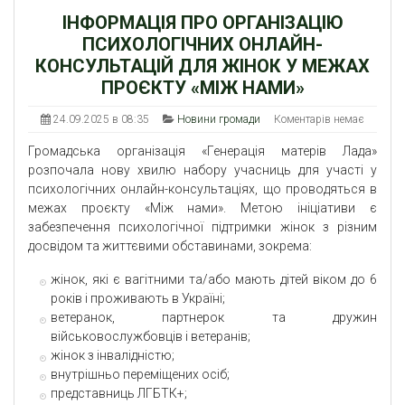
ІНФОРМАЦІЯ ПРО ОРГАНІЗАЦІЮ
ПСИХОЛОГІЧНИХ ОНЛАЙН-
КОНСУЛЬТАЦІЙ ДЛЯ ЖІНОК У МЕЖАХ
ПРОЄКТУ «МІЖ НАМИ»
24.09.2025 в 08:35
Новини громади
Коментарів немає
Громадська організація «Генерація матерів Лада»
розпочала нову хвилю набору учасниць для участі у
психологічних онлайн-консультаціях, що проводяться в
межах проєкту «Між нами». Метою ініціативи є
забезпечення психологічної підтримки жінок з різним
досвідом та життєвими обставинами, зокрема:
жінок, які є вагітними та/або мають дітей віком до 6
років і проживають в Україні;
ветеранок, партнерок та дружин
військовослужбовців і ветеранів;
жінок з інвалідністю;
внутрішньо переміщених осіб;
представниць ЛГБТК+;