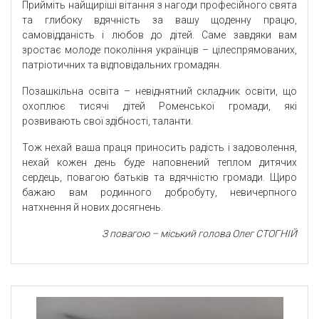
Прийміть найщиріші вітання з нагоди професійного свята
та глибоку вдячність за вашу щоденну працю,
самовідданість і любов до дітей. Саме завдяки вам
зростає молоде покоління українців – цілеспрямованих,
патріотичних та відповідальних громадян.
Позашкільна освіта – невіднятний складник освіти, що
охоплює тисячі дітей Роменської громади, які
розвивають свої здібності, таланти.
Тож нехай ваша праця приносить радість і задоволення,
нехай кожен день буде наповнений теплом дитячих
сердець, повагою батьків та вдячністю громади. Щиро
бажаю вам родинного добробуту, невичерпного
натхнення й нових досягнень.
З повагою – міський голова Олег СТОГНІЙ