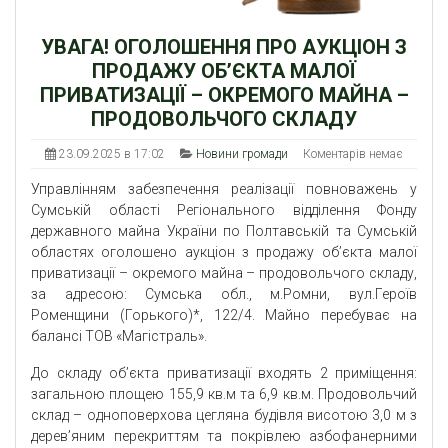
УВАГА! ОГОЛОШЕННЯ ПРО АУКЦІОН З
ПРОДАЖУ ОБ’ЄКТА МАЛОЇ
ПРИВАТИЗАЦІЇ – ОКРЕМОГО МАЙНА –
ПРОДОВОЛЬЧОГО СКЛАДУ
23.09.2025 в 17:02
Новини громади
Коментарів немає
Управлінням забезпечення реалізації повноважень у
Сумській області Регіонального відділення Фонду
державного майна України по Полтавській та Сумській
областях оголошено аукціон з продажу об’єкта малої
приватизації – окремого майна – продовольчого складу,
за адресою: Сумська обл., м.Ромни, вул.Героїв
Роменщини (Горького)*, 122/4. Майно перебуває на
балансі ТОВ «Магістраль».
До складу об’єкта приватизації входять 2 приміщення:
загальною площею 155,9 кв.м та 6,9 кв.м. Продовольчий
склад – одноповерхова цегляна будівля висотою 3,0 м з
дерев’яним перекриттям та покрівлею азбофанерними