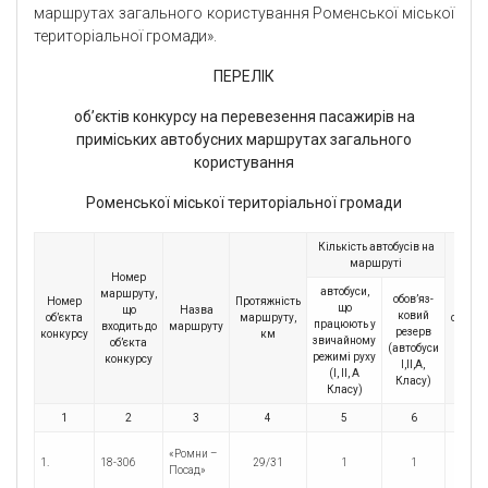
маршрутах загального користування Роменської міської
територіальної громади».
ПЕРЕЛІК
об’єктів конкурсу на перевезення пасажирів на
приміських автобусних маршрутах
загального
користування
Роменської міської територіальної громади
Кількість автобусів на
маршруті
Номер
автобуси,
маршруту,
обов’яз-
Номер
Протяжність
Кількі
що
що
Назва
ковий
об’єкта
маршруту,
оборот
працюють у
входить до
маршруту
резерв
конкурсу
км
рейс
звичайному
об’єкта
(автобуси
режимі руху
конкурсу
І,ІІ,А,
(І, ІІ, А
Класу)
Класу)
1
2
3
4
5
6
7
«Ромни –
1.
18-306
29/31
1
1
1
Посад»