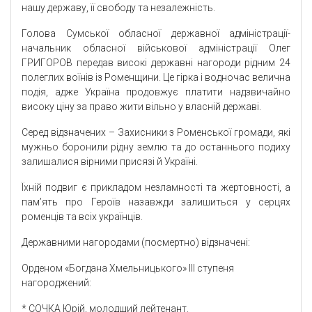
нашу державу, її свободу та незалежність.
Голова Сумської обласної державної адміністрації-
начальник обласної військової адміністрації Олег
ГРИГОРОВ передав високі державні нагороди рідним 24
полеглих воїнів із Роменщини. Це гірка і водночас велична
подія, адже Україна продовжує платити надзвичайно
високу ціну за право жити вільно у власній державі.
Серед відзначених – Захисники з Роменської громади, які
мужньо боронили рідну землю та до останнього подиху
залишалися вірними присязі й Україні.
Їхній подвиг є прикладом незламності та жертовності, а
пам’ять про Героїв назавжди залишиться у серцях
роменців та всіх українців.
Державними нагородами (посмертно) відзначені:
Орденом «Богдана Хмельницького» ІІІ ступеня
нагороджений:
* СОЧКА Юрій, молодший лейтенант.