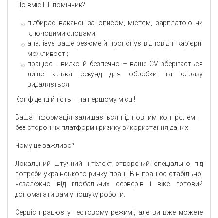
Що вміє ШІ-помічник?
підбирає вакансії за описом, містом, зарплатою чи
ключовими словами;
аналізує ваше резюме й пропонує відповідні кар’єрні
можливості;
працює швидко й безпечно – ваше CV зберігається
лише кілька секунд для обробки та одразу
видаляється.
Конфіденційність – на першому місці!
Ваша інформація залишається під повним контролем —
без сторонніх платформ і ризику використання даних.
Чому це важливо?
Локальний штучний інтелект створений спеціально під
потреби українського ринку праці. Він працює стабільно,
незалежно від глобальних серверів і вже готовий
допомагати вам у пошуку роботи.
Сервіс працює у тестовому режимі, але ви вже можете