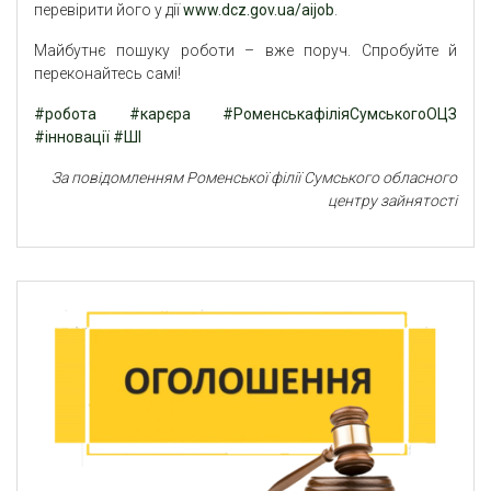
перевірити його у дії
www.dcz.gov.ua/aijob
.
Майбутнє пошуку роботи – вже поруч. Спробуйте й
переконайтесь самі!
#робота
#карєра
#РоменськафіліяСумськогоОЦЗ
#інновації
#ШІ
За повідомленням Роменської філії Сумського обласного
центру зайнятості