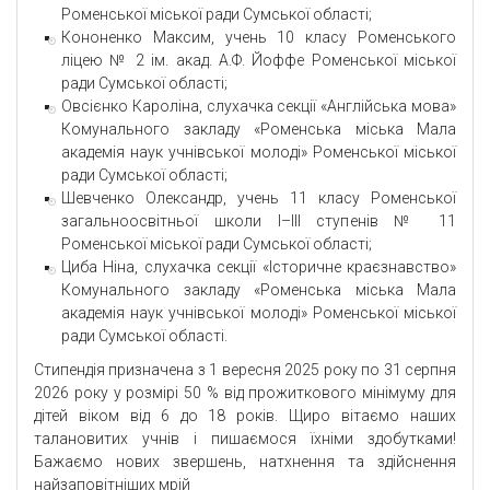
Роменської міської ради Сумської області;
Кононенко Максим, учень 10 класу Роменського
ліцею № 2 ім. акад. А.Ф. Йоффе Роменської міської
ради Сумської області;
Овсієнко Кароліна, слухачка секції «Англійська мова»
Комунального закладу «Роменська міська Мала
академія наук учнівської молоді» Роменської міської
ради Сумської області;
Шевченко Олександр, учень 11 класу Роменської
загальноосвітньої школи І–ІІІ ступенів № 11
Роменської міської ради Сумської області;
Циба Ніна, слухачка секції «Історичне краєзнавство»
Комунального закладу «Роменська міська Мала
академія наук учнівської молоді» Роменської міської
ради Сумської області.
Стипендія призначена з 1 вересня 2025 року по 31 серпня
2026 року у розмірі 50 % від прожиткового мінімуму для
дітей віком від 6 до 18 років. Щиро вітаємо наших
талановитих учнів і пишаємося їхніми здобутками!
Бажаємо нових звершень, натхнення та здійснення
найзаповітніших мрій