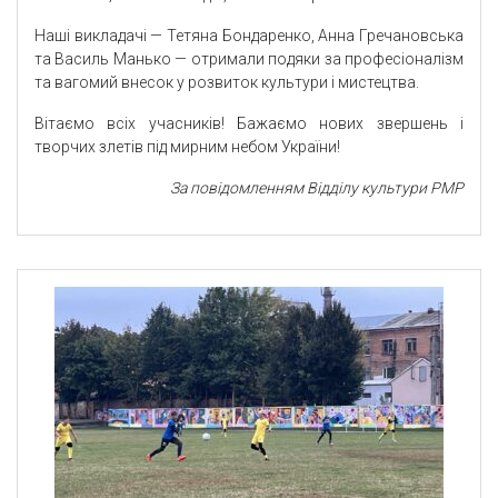
Наші викладачі — Тетяна Бондаренко, Анна Гречановська
та Василь Манько — отримали подяки за професіоналізм
та вагомий внесок у розвиток культури і мистецтва.
Вітаємо всіх учасників! Бажаємо нових звершень і
творчих злетів під мирним небом України!
За повідомленням Відділу культури РМР