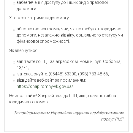
забезпечення доступу до інших видів правової
допомоги.
Хто може отримати допомогу:
абсолютно всі громадяни, які потребують юридичної
допомоги, незалежно від віку, соціального статусу чи
фінансової спроможності.
Як звернутися:
завітайте до ГЦП за адресою: м. Ромни, вул. Соборна,
13/71;
зателефонуйте: (05448) 53300; (098) 783-48-66;
відвідайте веб-сайт за посиланням:
https://cnap.romny-vk.gov.ua/
.
Не зволікайте! Звертайтеся до ГЦП, якщо вам потрібна
юридична допомога!
За повідомленням Управління надання адміністративних
послуг РМР