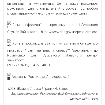
візуалізації та мультимедіа. Це не лише розширює
можливості для клієнтів, але й створює нові робочі
місця, підтримуючи економіку громади Роменщини!
Більше інформації про програму на сайті Державної
Служби Зайнятості –
https://www.dcz.gov.ua/people/micro
Хочете проконсультуватися чи дізнатися більше про
програму “Грант на власну справу”? Звертайтеся до
Роменської філії Сумського обласного центру
зайнятості:
097 227 84 12, 054 270 40 51
Адреса: м. Ромни, вул. Аптекарська, 2
#ДСЗ
#ВласнаСправа
#ГрантиНаБізнес
За повідомленням Роменської філії Сумського обласного
центру зайнятості