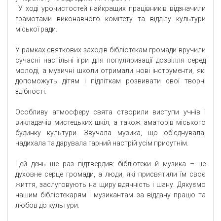
У ході урочистостей найкращих працівників відзначили
грамотами виконавчого комітету та відділу культури
міської ради.
У рамках святкових заходів бібліотекам громади вручили
сучасні настільні ігри для популяризації дозвілля серед
молоді, а музичні школи отримали нові інструменти, які
допоможуть дітям і підліткам розвивати свої творчі
здібності.
Особливу атмосферу свята створили виступи учнів і
викладачів мистецьких шкіл, а також аматорів міського
будинку культури. Звучала музика, що об’єднувала,
надихала та дарувала гарний настрій усім присутнім.
Цей день ще раз підтвердив: бібліотеки й музика – це
духовне серце громади, а люди, які присвятили їм своє
життя, заслуговують на щиру вдячність і шану. Дякуємо
нашим бібліотекарям і музикантам за віддану працю та
любов до культури.