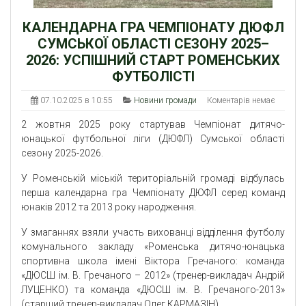
КАЛЕНДАРНА ГРА ЧЕМПІОНАТУ ДЮФЛ
СУМСЬКОЇ ОБЛАСТІ СЕЗОНУ 2025–
2026: УСПІШНИЙ СТАРТ РОМЕНСЬКИХ
ФУТБОЛІСТІ
07.10.2025 в 10:55
Новини громади
Коментарів немає
2 жовтня 2025 року стартував Чемпіонат дитячо-
юнацької футбольної ліги (ДЮФЛ) Сумської області
сезону 2025-2026.
У Роменській міській територіальній громаді відбулась
перша календарна гра Чемпіонату ДЮФЛ серед команд
юнаків 2012 та 2013 року народження.
У змаганнях взяли участь вихованці відділення футболу
комунального закладу «Роменська дитячо-юнацька
спортивна школа імені Віктора Гречаного: команда
«ДЮСШ ім. В. Гречаного – 2012» (тренер-викладач Андрій
ЛУЦЕНКО) та команда «ДЮСШ ім. В. Гречаного-2013»
(старший тренер-викладач Олег КАРМАЗІН).