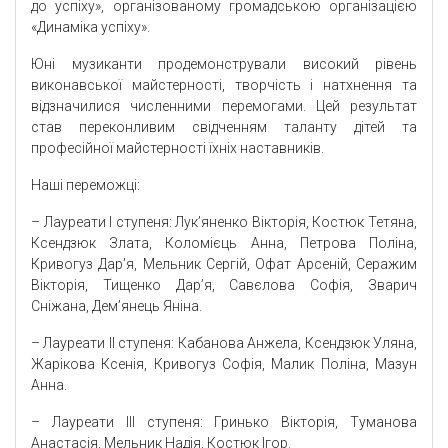
до успіху», організованому громадською організацією
«Динаміка успіху».
Юні музиканти продемонстрували високий рівень
виконавської майстерності, творчість і натхнення та
відзначилися численними перемогами. Цей результат
став переконливим свідченням таланту дітей та
професійної майстерності їхніх наставників.
Наші переможці:
– Лауреати І ступеня: Лук’яненко Вікторія, Костюк Тетяна,
Ксендзюк Злата, Коломієць Анна, Петрова Поліна,
Кривогуз Дар’я, Мельник Сергій, Офат Арсеній, Серажим
Вікторія, Тищенко Дар’я, Савєлова Софія, Зварич
Сніжана, Дем’янець Яніна.
– Лауреати ІІ ступеня: Кабанова Анжела, Ксендзюк Уляна,
Жарікова Ксенія, Кривогуз Софія, Малик Поліна, Мазун
Анна.
– Лауреати ІІІ ступеня: Гринько Вікторія, Туманова
Анастасія, Мельник Надія, Костюк Ігор.