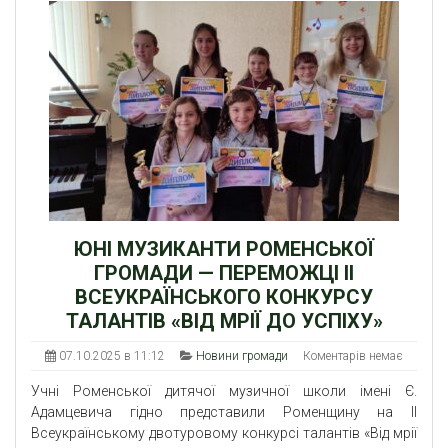
ЮНІ МУЗИКАНТИ РОМЕНСЬКОЇ
ГРОМАДИ — ПЕРЕМОЖЦІ ІІ
ВСЕУКРАЇНСЬКОГО КОНКУРСУ
ТАЛАНТІВ «ВІД МРІЇ ДО УСПІХУ»
07.10.2025 в 11:12
Новини громади
Коментарів немає
Учні Роменської дитячої музичної школи імені Є.
Адамцевича гідно представили Роменщину на ІІ
Всеукраїнському двотуровому конкурсі талантів «Від мрії