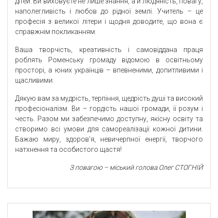
дітей. Ви виховуєте не лише знання, а й людяність, повагу,
наполегливість і любов до рідної землі. Учитель – це
професія з великої літери і щодня доводите, що вона є
справжнім покликанням.
Ваша творчість, креативність і самовіддана праця
роблять Роменську громаду відомою в освітньому
просторі, а юних українців – впевненими, допитливими і
щасливими.
Дякую вам за мудрість, терпіння, щедрість душі та високий
професіоналізм. Ви – гордість нашої громади, її розум і
честь. Разом ми забезпечимо доступну, якісну освіту та
створимо всі умови для самореалізації кожної дитини.
Бажаю миру, здоров’я, невичерпної енергії, творчого
натхнення та особистого щастя!
З повагою – міський голова Олег СТОГНІЙ