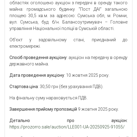
областях оголошено аукціон з передачі в оренду такого
майна: громадського будинку “Пост ДАІ” загальною
площею 30,5 кв.м. за адресою: Сумська обл, м. Ромни,
вул. Сумська, буд. б/н. Балансоутримувач – Головне
управління Національної поліції в Сумській області.
Об’єкт у задовільному стані, приєднаний до
електромережі.
Спосіб проведення аукціону
: аукціон на передачу в оренду
державного майна.
Дата проведення аукціону
: 10 жовтня 2025 року.
Стартова ціна
: 30,50 грн (без урахування ПДВ).
На фінальну суму нараховується ПДВ.
Завершення прийому пропозицій
9 жовтня 2025 року.
Детально про аукціон:
https://prozorro.sale/auction/LLE001-UA-20250925-91055/