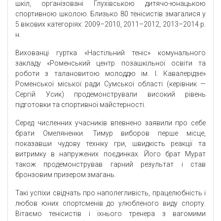
шкіл, організовані Глухівською дитячо-юнацькою
спортивною школою. Близько 80 тенісистів змагалися у
5 вікових категоріях: 2009–2010, 2011–2012, 2013–2014 р.
н.
Вихованці гуртка «Настільний теніс» комунального
закладу «Роменський центр позашкільної освіти та
роботи з талановитою молоддю ім. І. Кавалерідзе»
Роменської міської ради Сумської області (керівник —
Сергій Усик) продемонстрували високий рівень
підготовки та спортивної майстерності.
Серед численних учасників впевнено заявили про себе
брати Омеляненки. Тимур виборов перше місце,
показавши чудову техніку гри, швидкість реакції та
витримку в напружених поєдинках. Його брат Мурат
також продемонстрував гарний результат і став
бронзовим призером змагань.
Такі успіхи свідчать про наполегливість, працелюбність і
любов юних спортсменів до улюбленого виду спорту.
Вітаємо тенісистів і їхнього тренера з вагомими