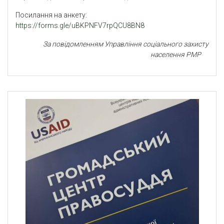
Посилання на анкету:
https://forms.gle/uBKPNFV7rpQCU8BN8
За повідомленням Управління соціального захисту
населення РМР