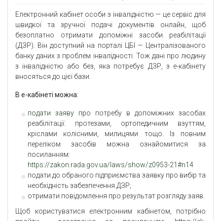
Електронний кабінет особи з інвалідністю — це сервіс для
швидкої та зручної подачі документів онлайн, щоб
безоплатно отримати допоміжні засоби реабілітації
(ДЗР). Він доступний на порталі ЦБІ — Централізованого
банку даних з проблем інвалідності. Тож дані про людину
з інвалідністю або без, яка потребує ДЗР, з е-кабінету
вносяться до цієї бази.
В е-кабінеті можна:
подати заяву
про потребу в допоміжних засобах
реабілітації: протезами, ортопедичним взуттям,
кріслами колісними, милицями тощо. Із повним
переліком засобів можна ознайомитися за
посиланням:
https://zakon.rada.gov.ua/laws/show/z0953-21#n14
подати до обраного підприємства заявку про вибір та
необхідність забезпечення ДЗР;
отримати повідомлення про результат розгляду заяв.
Щоб користуватися електронним кабінетом, потрібно