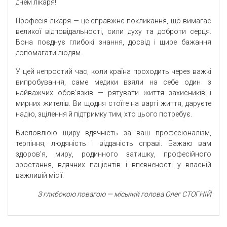
днем лікаря!
Професія лікаря — це справжнє покликання, що вимагає
великої відповідальності, сили духу та доброти серця.
Вона поєднує глибокі знання, досвід і щире бажання
допомагати людям.
У цей непростий час, коли країна проходить через важкі
випробування, саме медики взяли на себе один із
найважчих обов’язків — рятувати життя захисників і
мирних жителів. Ви щодня стоїте на варті життя, даруєте
надію, зцілення й підтримку тим, хто цього потребує.
Висловлюю щиру вдячність за ваш професіоналізм,
терпіння, людяність і відданість справі. Бажаю вам
здоров’я, миру, родинного затишку, професійного
зростання, вдячних пацієнтів і впевненості у власній
важливій місії.
З глибокою повагою — міський голова Олег СТОГНІЙ