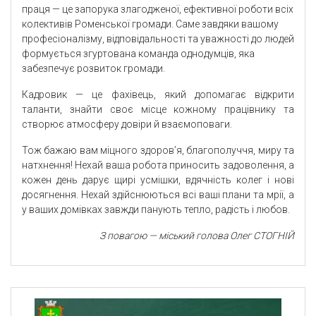
праця — це запорука злагодженої, ефективної роботи всіх
колективів Роменської громади. Саме завдяки вашому
професіоналізму, відповідальності та уважності до людей
формується згуртована команда однодумців, яка
забезпечує розвиток громади.
Кадровик — це фахівець, який допомагає відкрити
таланти, знайти своє місце кожному працівнику та
створює атмосферу довіри й взаємоповаги.
Тож бажаю вам міцного здоров’я, благополуччя, миру та
натхнення! Нехай ваша робота приносить задоволення, а
кожен день дарує щирі усмішки, вдячність колег і нові
досягнення. Нехай здійснюються всі ваші плани та мрії, а
у ваших домівках завжди панують тепло, радість і любов.
З повагою — міський голова Олег СТОГНІЙ