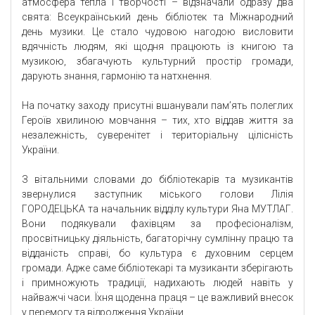
атмосфера тепла і творчості – відзначали одразу два
свята: Всеукраїнський день бібліотек та Міжнародний
день музики. Це стало чудовою нагодою висловити
вдячність людям, які щодня працюють із книгою та
музикою, збагачують культурний простір громади,
дарують знання, гармонію та натхнення.
На початку заходу присутні вшанували пам’ять полеглих
Героїв хвилиною мовчання – тих, хто віддав життя за
незалежність, суверенітет і територіальну цілісність
України.
З вітальними словами до бібліотекарів та музикантів
звернулися заступник міського голови Лілія
ГОРОДЕЦЬКА та начальник відділу культури Яна МУТЛАГ.
Вони подякували фахівцям за професіоналізм,
просвітницьку діяльність, багаторічну сумлінну працю та
відданість справі, бо культура є духовним серцем
громади. Адже саме бібліотекарі та музиканти зберігають
і примножують традиції, надихають людей навіть у
найважчі часи. Їхня щоденна праця – це важливий внесок
у перемогу та відродження України.