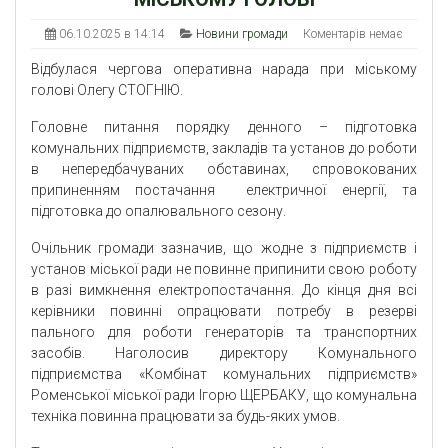
06.10.2025 в 14:14
Новини громади
Коментарів немає
Відбулася чергова оперативна нарада при міському
голові Олегу СТОГНІЮ.
Головне питання порядку денного – підготовка
комунальних підприємств, закладів та установ до роботи
в непередбачуваних обставинах, спровокованих
припиненням постачання електричної енергії, та
підготовка до опалювального сезону.
Очільник громади зазначив, що жодне з підприємств і
установ міської ради не повинне припинити свою роботу
в разі вимкнення електропостачання. До кінця дня всі
керівники повинні опрацювати потребу в резерві
пального для роботи генераторів та транспортних
засобів. Наголосив директору Комунального
підприємства «Комбінат комунальних підприємств»
Роменської міської ради Ігорю ЩЕРБАКУ, що комунальна
техніка повинна працювати за будь-яких умов.