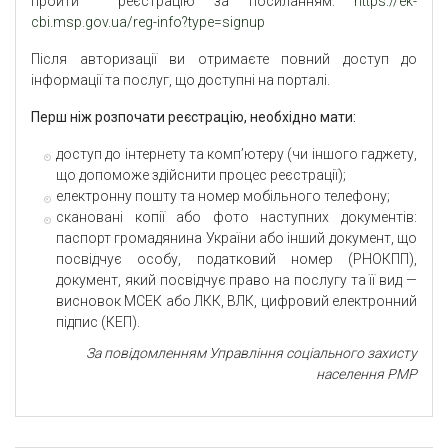
пройти реєстрацію за посиланням:
https://ek-
cbi.msp.gov.ua/reg-info?type=signup
Після авторизації ви отримаєте повний доступ до
інформації та послуг, що доступні на порталі.
Перш ніж розпочати реєстрацію, необхідно мати:
доступ до інтернету та комп’ютеру (чи іншого гаджету,
що допоможе здійснити процес реєстрації);
електронну пошту та номер мобільного телефону;
скановані копії або фото наступних документів:
паспорт громадянина України або інший документ, що
посвідчує особу, податковий номер (РНОКПП),
документ, який посвідчує право на послугу та її вид —
висновок МСЕК або ЛКК, ВЛК, цифровий електронний
підпис (КЕП).
За повідомленням Управління соціального захисту
населення РМР