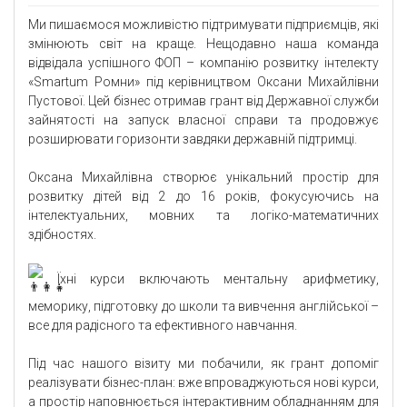
Ми пишаємося можливістю підтримувати підприємців, які
змінюють світ на краще. Нещодавно наша команда
відвідала успішного ФОП – компанію розвитку інтелекту
«Smartum Ромни» під керівництвом Оксани Михайлівни
Пустової. Цей бізнес отримав грант від Державної служби
зайнятості на запуск власної справи та продовжує
розширювати горизонти завдяки державній підтримці.
Оксана Михайлівна створює унікальний простір для
розвитку дітей від 2 до 16 років, фокусуючись на
інтелектуальних, мовних та логіко-математичних
здібностях.
Їхні курси включають ментальну арифметику,
меморику, підготовку до школи та вивчення англійської –
все для радісного та ефективного навчання.
Під час нашого візиту ми побачили, як грант допоміг
реалізувати бізнес-план: вже впроваджуються нові курси,
а простір наповнюється інтерактивним обладнанням для