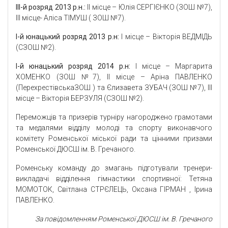
ІІІ-й розряд 2013 р.н
.:
ІІ місце – Юлія СЕРГІЄНКО (ЗОШ №7),
ІІІ місце- Аліса ТІМУШ ( ЗОШ №7).
І-й юнацький розряд 2013 р.н
:
І місце – Вікторія ВЕДМІДЬ
(СЗОШ №2).
І-й юнацький розряд 2014 р.н:
І місце – Маргарита
ХОМЕНКО (ЗОШ №7), ІІ місце – Аріна ПАВЛЕНКО
(ПерехрестівськаЗОШ ) та Єлизавета ЗУБАЧ (ЗОШ №7), ІІІ
місце – Вікторія БЕРЗУЛЯ (СЗОШ №2).
Переможців та призерів турніру нагороджено грамотами
та медалями відділу молоді та спорту виконавчого
комітету Роменської міської ради та цінними призами
Роменської ДЮСШ ім. В. Гречаного.
Роменську команду до змагань підготували тренери-
викладачі відділення гімнастики спортивної: Тетяна
МОМОТОК, Світлана СТРЄЛЕЦЬ, Оксана ГІРМАН , Ірина
ПАВЛЕНКО.
За повідомлення
м
Роменської ДЮСШ ім. В. Гречаного