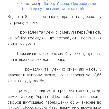
поширєються дія
Закону України «Про забезпечення
прав і свобод внутрішньопереміщених осіб»
.
Згідно п.8 цієї постанови, право на державну
підтримку мають:
· Громадяни та члени їх сімей, які перебувають
на обліку громадян, що потребують поліпшення
житлових умов;
· Громадяни та члени їх сімей, у яких відсутня на
праві власності житлова площа;
· Громадяни та члени їх сімей, які мають у
власності житлову площу, що не перевищує 13,65
кв. м. на одну особу;
· Громадяни, відомості про яких відповідно до
вимог Закону України «Про забезпечення прав і
свобод внутрішньо переміщених осіб» внесені до
Єдиної інформаційної бази даних про внутрішньо