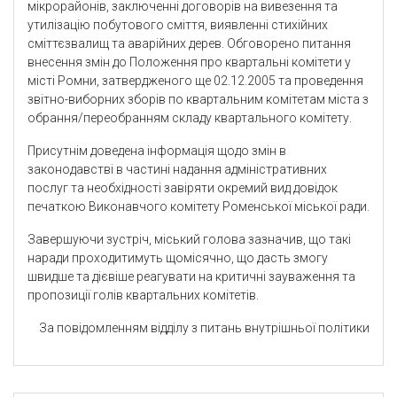
мікрорайонів, заключенні договорів на вивезення та
утилізацію побутового сміття, виявленні стихійних
сміттєзвалищ та аварійних дерев. Обговорено питання
внесення змін до Положення про квартальні комітети у
місті Ромни, затвердженого ще 02.12.2005 та проведення
звітно-виборних зборів по квартальним комітетам міста з
обрання/переобранням складу квартального комітету.
Присутнім доведена інформація щодо змін в
законодавстві в частині надання адміністративних
послуг та необхідності завіряти окремий вид довідок
печаткою Виконавчого комітету Роменської міської ради.
Завершуючи зустріч, міський голова зазначив, що такі
наради проходитимуть щомісячно, що дасть змогу
швидше та дієвіше реагувати на критичні зауваження та
пропозиції голів квартальних комітетів.
За повідомленням відділу з питань внутрішньої політики