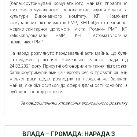
(балансоутримувачі комунального майна): Управління
житлово-комунального господарства, відділи освіти та
культури Виконавчого комітету, КП «Комбінат
комунальних підприємств» РМР, КНП «Центр первинної
медико-санітарної допомоги міста Ромни» РМР, КП
«Міськводоканал» РМР, КНП «Стоматологічна
поліклініка» РМР.
На нараді розглянуто передавальні акти майна, що були
затверджені рішенням Роменської міської ради від
24.02.2021 року. Присутні обговорили питання підготовки
балансоутримувачами на чергову сесію проєктів рішень
міської ради щодо розподілу та передачі на баланси
майна, яке відноситься до сфери діяльності кожного із
суб’єктів господарювання.
За повідомленням Управління економічного розвитку
ВЛАДА – ГРОМАДА: НАРАДА З