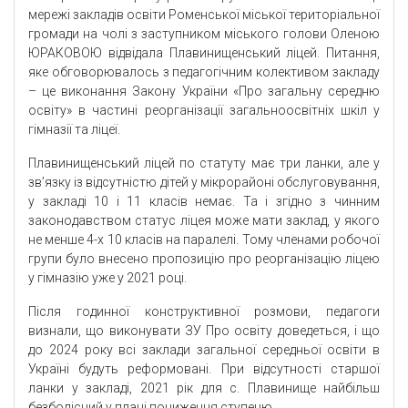
мережі закладів освіти Роменської міської територіальної
громади на чолі з заступником міського голови Оленою
ЮРАКОВОЮ відвідала Плавинищенський ліцей. Питання,
яке обговорювалось з педагогічним колективом закладу
– це виконання Закону України «Про загальну середню
освіту» в частині реорганізації загальноосвітніх шкіл у
гімназії та ліцеї.
Плавинищенський ліцей по статуту має три ланки, але у
зв’язку із відсутністю дітей у мікрорайоні обслуговування,
у закладі 10 і 11 класів немає. Та і згідно з чинним
законодавством статус ліцея може мати заклад, у якого
не менше 4-х 10 класів на паралелі. Тому членами робочої
групи було внесено пропозицію про реорганізацію ліцею
у гімназію уже у 2021 році.
Після годинної конструктивної розмови, педагоги
визнали, що виконувати ЗУ Про освіту доведеться, і що
до 2024 року всі заклади загальної середньої освіти в
Україні будуть реформовані. При відсутності старшої
ланки у закладі, 2021 рік для с. Плавинище найбільш
безболісний у плані пониження ступеню.