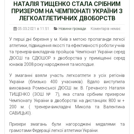
НАТАЛІЯ ТИЩЕНКО СТАЛА СРІБНИМ
ПРИЗЕРОМ НА ЧЕМПІОНАТІ УКРАЇНИ З
ЛЕГКОАТЛЕТИЧНИХ ДВОБОРСТВ
05.03.2021 в 11:51
Новини громади
Коментарів немає
У перші дні березня у м. Київ з метою пропаганди легкої
атлетики, підвищення якості та ефективності роботи учнів
та тренерів-викладачів пройшов Чемпіонат України серед
ДЮСШ та СДЮШОР з двоборства у приміщенні серед
юнаків 2008 року народження та молодше.
У змаганні взяли участь легкоатлети з усіх регіонів
України (близько 400 учасників). Вдало виступила
вихованка Роменської ДЮСШ ім. В. Гречаного Наталія
ТИЩЕНКО (ЗОШ № 7), яка стала срібним призером
Чемпіонату України в двоборстві на дистанціях 800 м +
200 м. ( тренери-викладачі Микола та Валентина
САВИЦЬКІ).
Призери змагань були нагороджені медалями та
грамотами Федерації легкої атлетики України.