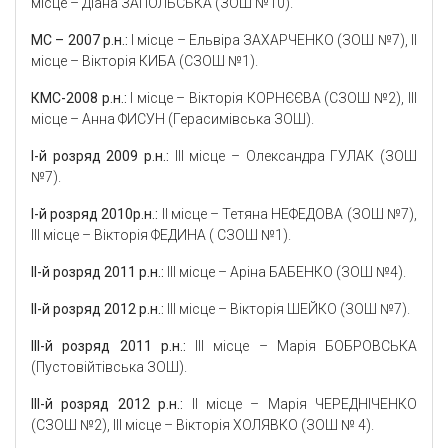
місце – Діана ЗАПОЛЬСЬКА (ЗОШ №10).
МС
–
2007
р.н
.:
І місце – Ельвіра ЗАХАРЧЕНКО (ЗОШ №7), ІІ
місце – Вікторія КИБА (СЗОШ №1).
КМС-2008 р.н
.:
І місце – Вікторія КОРНЄЄВА (СЗОШ №2), ІІІ
місце – Анна ФИСУН (Герасимівська ЗОШ).
І-й розряд 2009 р.н
.:
ІІІ місце – Олександра ГУЛАК (ЗОШ
№7).
І-й розряд 2010р.н
.:
ІІ місце – Тетяна НЕФЕДОВА (ЗОШ №7),
ІІІ місце – Вікторія ФЕДИНА ( СЗОШ №1).
ІІ-й розряд 2011 р.н.:
ІІІ місце – Аріна БАБЕНКО (ЗОШ №4).
ІІ-й розряд 2012 р.н
.:
ІІІ місце – Вікторія ШЕЙКО (ЗОШ №7).
ІІІ-й розряд 2011 р.н.:
ІІІ місце – Марія БОБРОВСЬКА
(Пустовійтівська ЗОШ).
ІІІ-й розряд 2012 р.н.:
ІІ місце – Марія ЧЕРЕДНІЧЕНКО
(СЗОШ №2), ІІІ місце – Вікторія ХОЛЯВКО (ЗОШ № 4).