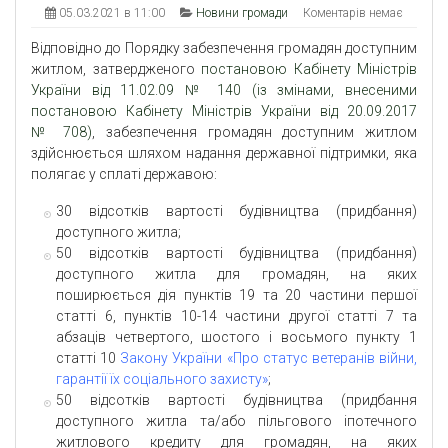
05.03.2021 в 11:00
Новини громади
Коментарів немає
Відповідно до Порядку забезпечення громадян доступним
житлом, затвердженого
постановою Кабінету Міністрів
України від 11.02.09 № 140 (із змінами, внесеними
постановою Кабінету Міністрів України від 20.09.2017
№ 708)
, забезпечення громадян доступним житлом
здійснюється шляхом надання державної підтримки, яка
полягає у сплаті державою:
30 відсотків вартості будівництва (придбання)
доступного житла;
50 відсотків вартості будівництва (придбання)
доступного житла для громадян, на яких
поширюється дія пунктів 19 та 20 частини першої
статті 6, пунктів 10-14 частини другої статті 7 та
абзаців четвертого, шостого і восьмого пункту 1
статті 10
Закону України «Про статус ветеранів війни,
гарантії їх соціального захисту»
;
50 відсотків вартості будівництва (придбання
доступного житла та/або пільгового іпотечного
житлового кредиту для громадян, на яких