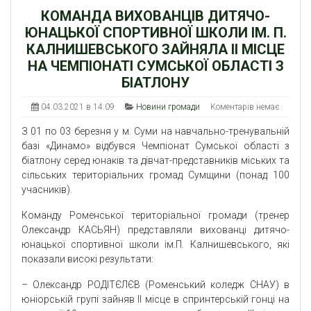
КОМАНДА ВИХОВАНЦІВ ДИТЯЧО-
ЮНАЦЬКОЇ СПОРТИВНОЇ ШКОЛИ ІМ. П.
КАЛНИШЕВСЬКОГО ЗАЙНЯЛА ІІ МІСЦЕ
НА ЧЕМПІОНАТІ СУМСЬКОЇ ОБЛАСТІ З
БІАТЛОНУ
04.03.2021 в 14:09
Новини громади
Коментарів немає
З 01 по 03 березня у м. Суми на навчально-тренувальній
базі «Динамо» відбувся Чемпіонат Сумської області з
біатлону серед юнаків та дівчат-представників міських та
сільських територіальних громад Сумщини (понад 100
учасників).
Команду Роменської територіальної громади (тренер
Олександр КАСЬЯН) представляли вихованці дитячо-
юнацької спортивної школи ім.П. Калнишевського, які
показали високі результати:
– Олександр РОДІТЄЛЄВ (Роменський коледж СНАУ) в
юніорській групі зайняв ІІ місце в спринтерській гонці на