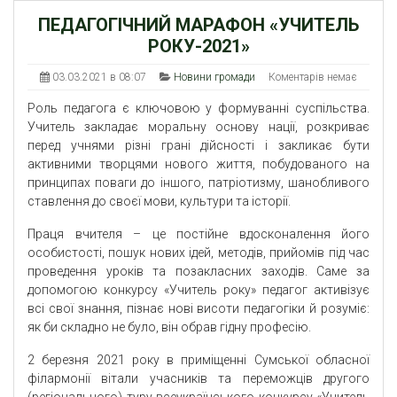
ПЕДАГОГІЧНИЙ МАРАФОН «УЧИТЕЛЬ
РОКУ-2021»
03.03.2021 в 08:07
Новини громади
Коментарів немає
Роль педагога є ключовою у формуванні суспільства.
Учитель закладає моральну основу нації, розкриває
перед учнями різні грані дійсності і закликає бути
активними творцями нового життя, побудованого на
принципах поваги до іншого, патріотизму, шанобливого
ставлення до своєї мови, культури та історії.
Праця вчителя – це постійне вдосконалення його
особистості, пошук нових ідей, методів, прийомів під час
проведення уроків та позакласних заходів. Саме за
допомогою конкурсу «Учитель року» педагог активізує
всі свої знання, пізнає нові висоти педагогіки й розуміє:
як би складно не було, він обрав гідну професію.
2 березня 2021 року в приміщенні Сумської обласної
філармонії вітали учасників та переможців другого