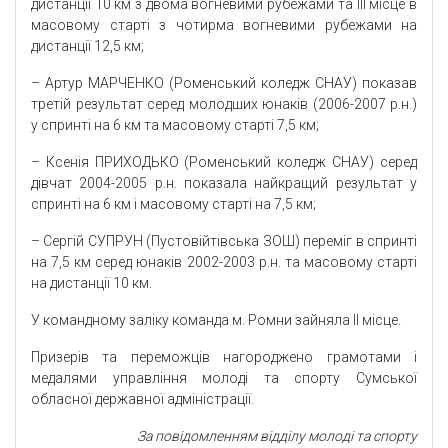
дистанції 10 км з двома вогневими рубежами та ІІІ місце в
масовому старті з чотирма вогневими рубежами на
дистанції 12,5 км;
– Артур МАРЧЕНКО (Роменський коледж СНАУ) показав
третій результат серед молодших юнаків (2006-2007 р.н.)
у спринті на 6 км та масовому старті 7,5 км;
– Ксенія ПРИХОДЬКО (Роменський коледж СНАУ) серед
дівчат 2004-2005 р.н. показала найкращий результат у
спринті на 6 км і масовому старті на 7,5 км;
– Сергій СУПРУН (Пустовійтівська ЗОШ) переміг в спринті
на 7,5 км серед юнаків 2002-2003 р.н. та масовому старті
на дистанції 10 км.
У командному заліку команда м. Ромни зайняла ІІ місце.
Призерів та переможців нагороджено грамотами і
медалями управління молоді та спорту Сумської
обласної державної адміністрації.
За повідомленням відділу молоді та спорту