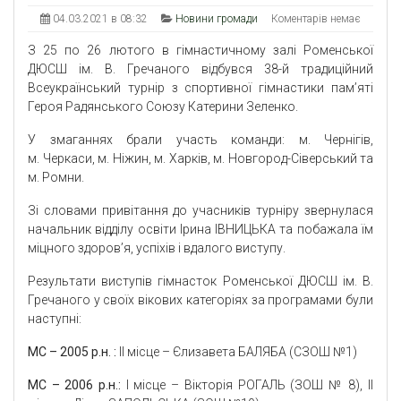
04.03.2021 в 08:32
Новини громади
Коментарів немає
З 25 по 26 лютого в гімнастичному залі Роменської
ДЮСШ ім. В. Гречаного відбувся 38-й традиційний
Всеукраїнський турнір з спортивної гімнастики пам’яті
Героя Радянського Союзу Катерини Зеленко.
У змаганнях брали участь команди: м. Чернігів,
м. Черкаси, м. Ніжин, м. Харків, м. Новгород-Сіверський та
м. Ромни.
Зі словами привітання до учасників турніру звернулася
начальник відділу освіти Ірина ІВНИЦЬКА та побажала їм
міцного здоров’я, успіхів і вдалого виступу.
Результати виступів гімнасток Роменської ДЮСШ ім. В.
Гречаного у своїх вікових категоріях за програмами були
наступні:
МС – 2005 р
.
н
.
:
ІІ місце – Єлизавета БАЛЯБА (СЗОШ №1)
МС
– 2006 р.н
.:
І місце – Вікторія РОГАЛЬ (ЗОШ № 8), ІІ