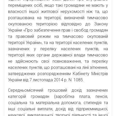
переміщених осіб, якщо такі громадяни не мають у
власності іншої житлової нерухомості ніж та, що
розташована на території, визначеній тимчасово
окупованою територією відповідно до Закону
України «Про забезпечення прав і свобод громадян
та правовий режим на тимчасово окупованій
території України», та на території населених пунктів,
зазначених у переліку населених пунктів, на
території яких органи державної влади тимчасово
не здійснюють свої повноваження, та переліку
населених пунктів, що розташовані на лінії зіткнення,
затверджених розпорядженням Кабінету Міністрів
України від 7 листопада 2014 р. N 1085.
Середньомісячний грошовий дохід зазначених
категорій громадян (заробітна плата, пенсія,
соціальна та матеріальна допомога, стипендія та
інші соціальні виплати, дохід від підприємницької,
наукової, викладацької, творчої діяльності та іншої