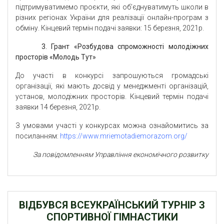
підтримуватимемо проєкти, які об’єднуватимуть школи в
різних регіонах України для реалізації онлайн-програм з
обміну. Кінцевий термін подачі заявки: 15 березня, 2021р.
3. Грант «Розбудова спроможності молодіжних
просторів «Молодь Тут»
До участі в конкурсі запрошуються громадські
організації, які мають досвід у менеджменті організацій,
установ, молодіжних просторів. Кінцевий термін подачі
заявки 14 березня, 2021р.
З умовами участі у конкурсах можна ознайомитись за
посиланням:
https://www.mriemotadiemorazom.org/
За повідомленням Управління економічного розвитку
ВІДБУВСЯ ВСЕУКРАЇНСЬКИЙ ТУРНІР З
СПОРТИВНОЇ ГІМНАСТИКИ