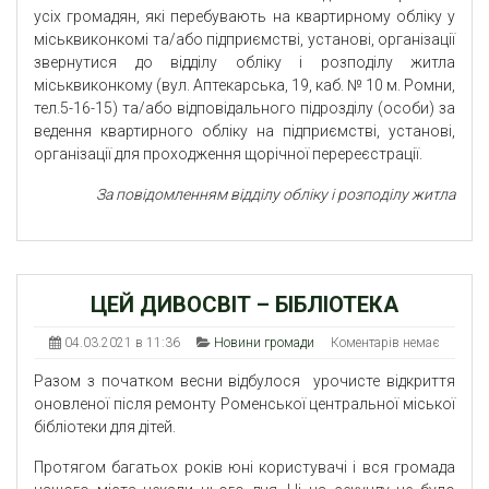
усіх громадян, які перебувають на квартирному обліку у
міськвиконкомі та/або підприємстві, установі, організації
звернутися до відділу обліку і розподілу житла
міськвиконкому (вул. Аптекарська, 19, каб. № 10 м. Ромни,
тел.5-16-15) та/або відповідального підрозділу (особи) за
ведення квартирного обліку на підприємстві, установі,
організації для проходження щорічної перереєстрації.
За повідомленням відділу обліку і розподілу житла
ЦЕЙ ДИВОСВІТ – БІБЛІОТЕКА
04.03.2021 в 11:36
Новини громади
Коментарів немає
Разом з початком весни відбулося урочисте відкриття
оновленої після ремонту Роменської центральної міської
бібліотеки для дітей.
Протягом багатьох років юні користувачі і вся громада