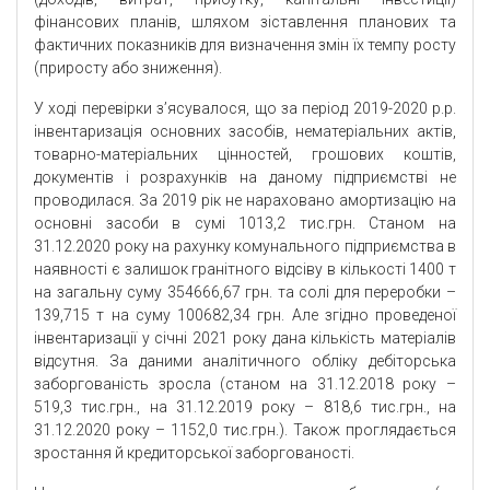
фінансових планів, шляхом зіставлення планових та
фактичних показників для визначення змін їх темпу росту
(приросту або зниження).
У ході перевірки з’ясувалося, що за період 2019-2020 р.р.
інвентаризація основних засобів, нематеріальних актів,
товарно-матеріальних цінностей, грошових коштів,
документів і розрахунків на даному підприємстві не
проводилася. За 2019 рік не нараховано амортизацію на
основні засоби в сумі 1013,2 тис.грн. Станом на
31.12.2020 року на рахунку комунального підприємства в
наявності є залишок гранітного відсіву в кількості 1400 т
на загальну суму 354666,67 грн. та солі для переробки –
139,715 т на суму 100682,34 грн. Але згідно проведеної
інвентаризації у січні 2021 року дана кількість матеріалів
відсутня. За даними аналітичного обліку дебіторська
заборгованість зросла (станом на 31.12.2018 року –
519,3 тис.грн., на 31.12.2019 року – 818,6 тис.грн., на
31.12.2020 року – 1152,0 тис.грн.). Також проглядається
зростання й кредиторської заборгованості.