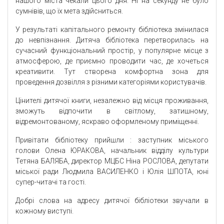
нашого міста чекали цього дня. Ні на секунду не було
сумнівів, що їх мета здійсниться.
У результаті капітального ремонту бібліотека змінилася
до невпізнання. Дитяча бібліотека перетворилась на
сучасний функціональний простір, у популярне місце з
атмосферою, де приємно проводити час, де хочеться
креативити. Тут створена комфортна зона для
проведення дозвілля з різними категоріями користувачів.
Цінителі дитячої книги, незалежно від місця проживання,
зможуть відпочити в світлому, затишному,
відремонтованому, яскраво оформленому приміщенні.
Привітати бібліотеку прийшли : заступник міського
голови Олена ЮРАКОВА, начальник відділу культури
Тетяна БАЛЯБА, директор МЦБС Ніна РОСЛОВА, депутати
міської ради Людмила ВАСИЛЕНКО і Юлія ШПОТА, юні
супер-читачі та гості.
Добрі слова на адресу дитячої бібліотеки звучали в
кожному виступі.