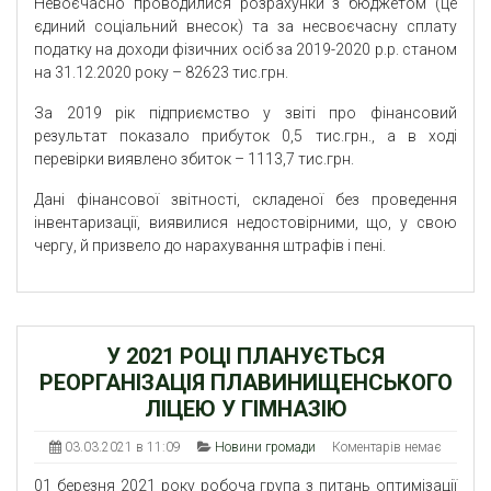
Невоєчасно проводилися розрахунки з бюджетом (це
єдиний соціальний внесок) та за несвоєчасну сплату
податку на доходи фізичних осіб за 2019-2020 р.р. станом
на 31.12.2020 року – 82623 тис.грн.
За 2019 рік підприємство у звіті про фінансовий
результат показало прибуток 0,5 тис.грн., а в ході
перевірки виявлено збиток – 1113,7 тис.грн.
Дані фінансової звітності, складеної без проведення
інвентаризації, виявилися недостовірними, що, у свою
чергу, й призвело до нарахування штрафів і пені.
У 2021 РОЦІ ПЛАНУЄТЬСЯ
РЕОРГАНІЗАЦІЯ ПЛАВИНИЩЕНСЬКОГО
ЛІЦЕЮ У ГІМНАЗІЮ
03.03.2021 в 11:09
Новини громади
Коментарів немає
01 березня 2021 року робоча група з питань оптимізації