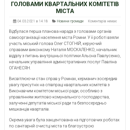
ГОЛОВАМИ КВАРТАЛЬНИХ КОМІТЕТІВ
МІСТА
04.03.2021 в 14:18
Новини громади
Коментарів немає
Відбулася перша планова нарада з головами органів
самоорганізації населення міста Ромни. У її роботі взяли
участь міський голова Олег СТОГНІЙ, керуючий
справами виконкому Наталія МОСКАЛЕНКО, начальник
відділу з питань внутрішньої політики Альона Павлусенко,
начальник управління адміністративних послуг Павліна
ОГАНЕСЯН.
Висвітлюючи стан справ у Ромнах, керманич зосередив
увагу присутніх на співпраці квартальних комітетів з
Виконавчим комітетом міської ради, особливо з
управлінням житлово-комунального господарства,
залученні депутатів міської ради та безпосередньо
мешканців кварталів.
Окрема увага була закцентована на підготовчих роботах
по санітарній очистці міста та благоустрою