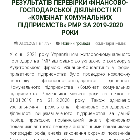
РЕЗУЛЬТАТІВ ПЕРЕВІРКИ ФІНАНСОВО-
ГОСПОДАРСЬКОЇ ДІЯЛЬНОСТІ КП
«КОМБІНАТ КОМУНАЛЬНИХ
ПІДПРИЄМСТВ» РМР ЗА 2019-2020
РОКИ
03.03.2021 в 17:37
Новини громади
Коментарів немає
У січні 2021 року Управлінням житлово-комунального
господарства РМР відповідно до укладеного договору з
Аудиторською фірмою «Фінанси-Консалтинг» у формі
приватного підприємства було проведено незалежну
перевірку фінансово-господарської діяльності
Комунального підприємства «Комбінат комунальних
підприємств» Роменської міської ради за період з
01.01.2019 по 31.12.2020 року. Також здійснено
узагальнення результатів фінансово-господарської
діяльності вищезазначеного підприємства за даний
період, проведено порівняльний аналіз фінансових
показників звітного періоду з аналогічними показниками
попередніх років, аналіз виконання окремих показників
(доходів, витрат, прибутку, капітальні інвестиції)