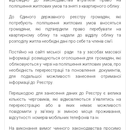
відповідно до законодавства втратили право на
поліпшення житлових умов та зняті з квартирного обліку.
До Єдиного державного реєстру громадян, які
потребують поліпшення житлових умов вносяться
громадяни, які підтвердили право перебувати на
квартирному обліку та надали до відділу обліку та
розподілу житла необхідні дані про себе та членів сім’ї.
Постійно на сайті міської ради та у засобах масової
інформації розміщуються оголошення для громадян, які
обліковуються у черзі на поліпшення житлових умов, про
необхідність перереєстрації та поновлення документів,
для подальшої можливості занесення отриманої
інформації до Реєстру.
Перешкодою для занесення даних до Реєстру є велика
кількість черговиків, які відмовляються з’являтись на
перереєстрацію або в яких немає можливості
повідомити у зв’язку зі зміною місця проживання,
відсутності номерів мобільних телефонів та ін.
На виконання вимог чинного законодавства просимо