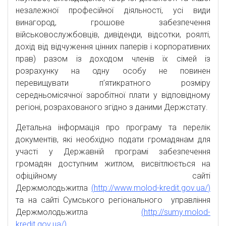
незалежної професійної діяльності, усі види
винагород, грошове забезпечення
військовослужбовців, дивіденди, відсотки, роялті,
дохід від відчуження цінних паперів і корпоративних
прав) разом із доходом членів їх сімей із
розрахунку на одну особу не повинен
перевищувати п’ятикратного розміру
середньомісячної заробітної плати у відповідному
регіоні, розрахованого згідно з даними Держстату.
Детальна інформація про програму та перелік
документів, які необхідно подати громадянам для
участі у Державній програмі забезпечення
громадян доступним житлом, висвітлюється на
офіційному сайті
Держмолодьжитла
(
http://www.molod-kredit.gov.ua/
)
та на
сай
ті
Сумського регіонального управління
Держмолодьжитла
(
http://sumy.molod-
kredit.gov.ua/
)
.