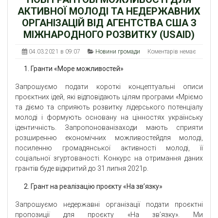
АКТИВНОЇ МОЛОДІ ТА НЕДЕРЖАВНИХ
ОРГАНІЗАЦІЙ ВІД АГЕНТСТВА США З
МІЖНАРОДНОГО РОЗВИТКУ (USAID)
04.03.2021 в 09:07
Новини громади
Коментарів немає
1. Гранти «Море можливостей»
Запрошуємо подати короткі концептуальні описи
проєктних ідей, які відповідають цілям програми «Мріємо
та діємо та сприяють розвитку лідерського потенціалу
молоді і формують основану на цінностях українську
ідентичність. Запропонованізаходи мають сприяти
розширенню економічних можливостейдля молоді,
посиленню громадянської активності молоді, її
соціальної згуртованості. Конкурс на отримання даних
грантів буде відкритий до 31 липня 2021р.
2.
Грант на реалізацію проєкту «На зв
’
язку»
Запрошуємо недержавні організації подати проєктні
пропозиції для проєкту «На зв’язку». Ми