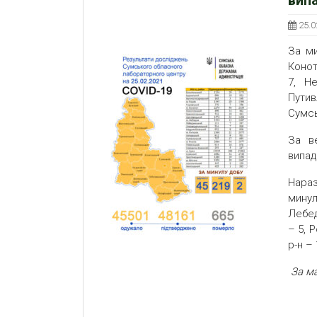
25.0
За ми
Конот
7, Н
Пути
Сумсь
За в
випад
Нараз
минул
Лебед
– 5, 
р-н –
З
а м