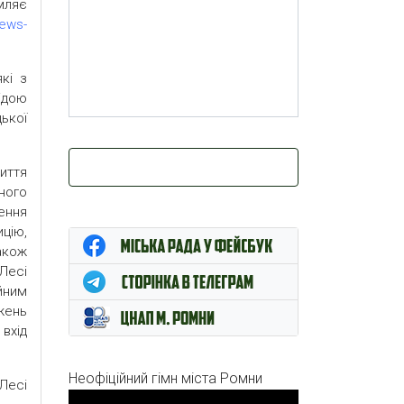
мляє
news-
кі з
ідою
ької
иття
ного
ження
цію,
акож
Лесі
йним
жень
вхід
Неофіційний гімн міста Ромни
Лесі
Відеопрогравач