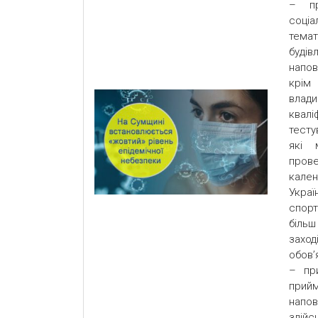
– пр
соціа
темат
будів
напов
крім 
влад
квалі
тесту
які 
пров
кален
Укра
спорт
більш
заход
обов’
– при
прийм
напов
здій