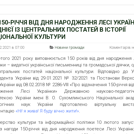
150-РІЧЧЯ ВІД ДНЯ НАРОДЖЕННЯ ЛЕСІ УКРАЇ
ДНІЄЇ ІЗ ЦЕНТРАЛЬНИХ ПОСТАТЕЙ В ІСТОРІЇ
ІОНАЛЬНОЇ КУЛЬТУРИ
2.2021 в 07:00
Новини громади
Коментарів 
того 2021 року виповнюється 150 років від дня народження 
нки – видатної української письменниці та громадської діячки, о
тральних постатей національної культури. Відповідно до У
дента України від 29.01.2021 № 32/2021 та Постанови Верхо
України від 08.02.2018 № 2286-VIII «Про відзначення 150-річчя ві
дження Лесі Українки» Державною науково-педагогі
отекою України імені В. О. Сухомлинського Національної акад
гогічних наук України підготовлено віртуальну виста
ентацію
«Ні! я жива! Я буду вічно жити!»
.
терство культури та інформаційної політики 10 лютого запус
з нагоди 150-річчя від дня народження поетеси Лесі Українк