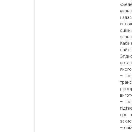
«Зеле
визна
надзв
із по
оцін
зазна
Кабін
сайті
Згідн
встан
якого
– пе
транс
респі
вигот
– пе
підтв
про 
захис
– сам