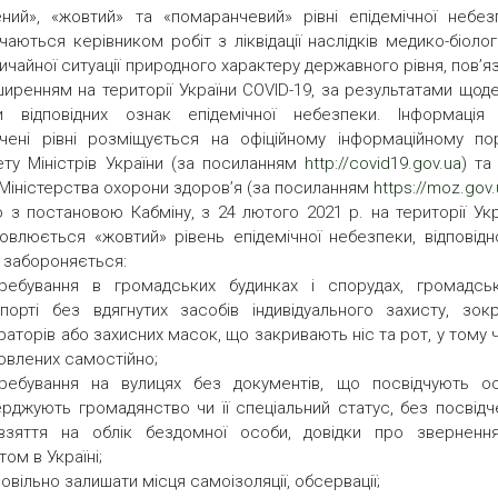
ний», «жовтий» та «помаранчевий» рівні епідемічної небез
чаються керівником робіт з ліквідації наслідків медико-біолог
ичайної ситуації природного характеру державного рівня, пов’я
ширенням на території України COVID-19, за результатами щоде
ки відповідних ознак епідемічної небезпеки. Інформація
чені рівні розміщується на офіційному інформаційному пор
ету Міністрів України (за посиланням
http://covid19.gov.ua
) та
 Міністерства охорони здоров’я (за посиланням
https://moz.gov
о з постановою Кабміну, з 24 лютого 2021 р. на території Укр
овлюється «жовтий» рівень епідемічної небезпеки, відповідн
 забороняється:
ребування в громадських будинках і спорудах, громадсь
порті без вдягнутих засобів індивідуального захисту, зок
раторів або захисних масок, що закривають ніс та рот, у тому 
овлених самостійно;
ребування на вулицях без документів, що посвідчують ос
ерджують громадянство чи її спеціальний статус, без посвідч
взяття на облік бездомної особи, довідки про зверненн
том в Україні;
овільно залишати місця самоізоляції, обсервації;