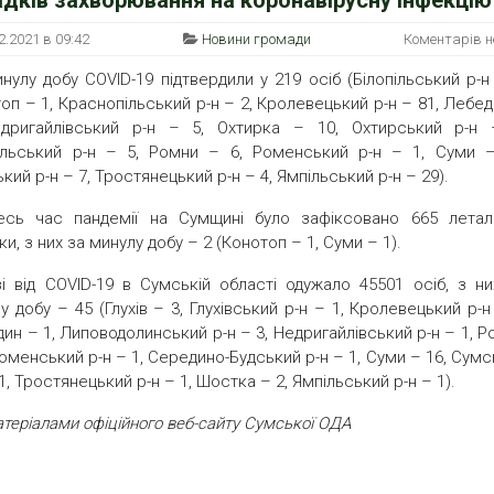
2.2021 в 09:42
Новини громади
Коментарів 
нулу добу COVID-19 підтвердили у 219 осіб (Білопільський р-н
оп – 1, Краснопільський р-н – 2, Кролевецький р-н – 81, Лебе
едригайлівський р-н – 5, Охтирка – 10, Охтирський р-н 
вльський р-н – 5, Ромни – 6, Роменський р-н – 1, Суми –
кий р-н – 7, Тростянецький р-н – 4, Ямпільський р-н – 29).
есь час пандемії на Сумщині було зафіксовано 665 летал
ки, з них за минулу добу – 2 (Конотоп – 1, Суми – 1).
і від COVID-19 в Сумській області одужало 45501 осіб, з ни
у добу – 45 (Глухів – 3, Глухівський р-н – 1, Кролевецький р-н
ин – 1, Липоводолинський р-н – 3, Недригайлівський р-н – 1, 
Роменський р-н – 1, Середино-Будський р-н – 1, Суми – 16, Сум
 1, Тростянецький р-н – 1, Шостка – 2, Ямпільський р-н – 1).
атеріалами офіційного веб-сайту Сумської ОДА