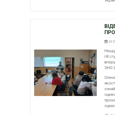
Украї
ВІД
ПРО
24.0
Нещод
І-ІІІ
впер
ЗНО-2
Олена
якост
озна
оціню
прохо
оціню