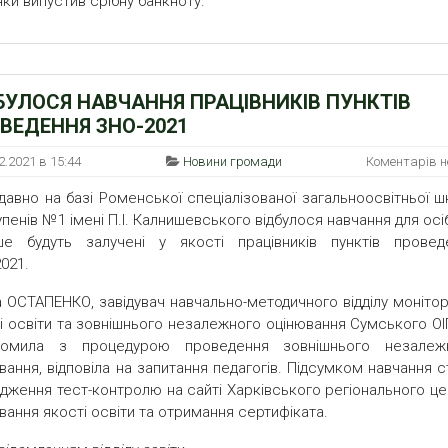
нки випустив срібну банкноту.
БУЛОСЯ НАВЧАННЯ ПРАЦІВНИКІВ ПУНКТІВ
ВЕДЕННЯ ЗНО-2021
2.2021 в 15:44
Новини громади
Коментарів 
авно на базі Роменської спеціалізованої загальноосвітньої ш
 ступенів №1 імені П.І. Калнишевського відбулося навчання для осіб
ше будуть залучені у якості працівників пунктів провед
021.
 ОСТАПЕНКО, завідувач навчально-методичного відділу монітор
і освіти та зовнішнього незалежного оцінювання Сумського ОІ
йомила з процедурою проведення зовнішнього незалеж
вання, відповіла на запитання педагогів. Підсумком навчання 
дження тест-контролю на сайті Харківського регіонального це
вання якості освіти та отримання сертифіката.