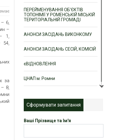
ПЕРЕЙМЕНУВАННЯ ОБ’ЄКТІВ
немає
ТОПОНІМІЇ У РОМЕНСЬКІЙ МІСЬКІЙ
ТЕРИТОРІАЛЬНІЙ ГРОМАДІ
 – 6,
дин –
АНОНСИ ЗАСІДАНЬ ВИКОНКОМУ
– 1,
 54,
АНОНСИ ЗАСІДАНЬ СЕСІЙ, КОМІСІЙ
ьних
єВІДНОВЛЕННЯ
ЦНАП м. Ромни
х за
 – 8,
Ромни
ський
Сформувати запитання
Ваші Прізвище та Ім'я