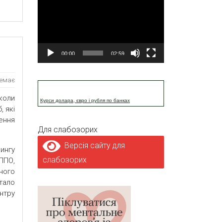
00:00
02:59
немає
коли
Курси долара, євро і рубля по банках
, які
ення
Для слабозорих
Версія сайту для
ингу
слабозорих
ППО,
ного
стало
нтру