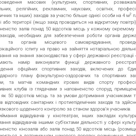
оведення масових (культурних, спортивних, розважаль
льних, релігійних, рекламних, наукових, освітніх, професі
2
ичних та інших) заходів за участю більше однієї особи на 4 м
п
лі або території (якщо захід проводиться на відкритому повітрі
неністю залів понад 50 відсотків місць у кожному окремому з
заходів, необхідних для забезпечення роботи органів держа
и та органів місцевого самоврядування, провед
фікаційного іспиту на право на зайняття нотаріальною діяльні
вання на знання законодавства у сфері державної реєстрації о
мають намір виконувати функції державного реєстрат
едення офіційних спортивних заходів, включених до Єди
дарного плану фізкультурно-оздоровчих та спортивних зах
їни, та матчів командних ігрових видів спорту професі
ивних клубів із глядачами з наповненістю споруд, приміщен
 як 50 відсотків місць та за умови дотримання учасниками т
ів відповідних санітарних і протиепідемічних заходів та здійс
язкового щоденного контролю за станом здоров’я учасників.
ймання відвідувачів у кінотеатрах, інших закладах культур
ання відвідувачів іншими суб’єктами діяльності у сфері культ
неністю кінозалів або залів понад 50 відсотків місць (розміщ
снюється з дотриманням шахового порядку розміщення, зок