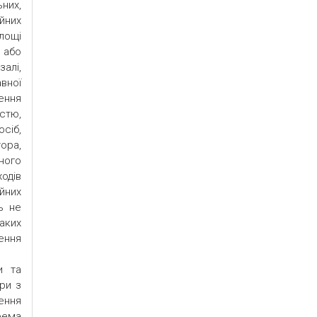
них,
йних
лощі
) або
алі,
вної
ення
стю,
сіб,
ора,
ного
одів
йних
ь не
аких
нення
и та
ури з
ення
рема