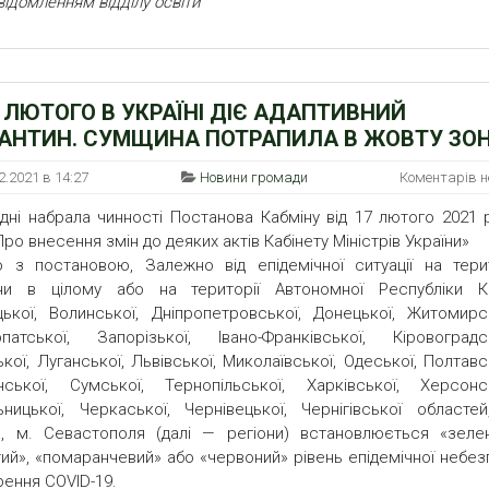
відомленням відділу освіти
4 ЛЮТОГО В УКРАЇНІ ДІЄ АДАПТИВНИЙ
АНТИН. СУМЩИНА ПОТРАПИЛА В ЖОВТУ ЗО
2.2021 в 14:27
Новини громади
Коментарів 
дні набрала чинності Постанова Кабміну від 17 лютого 2021 
Про внесення змін до деяких актів Кабінету Міністрів України»
о з постановою, Залежно від епідемічної ситуації на терит
їни в цілому або на території Автономної Республіки К
цької, Волинської, Дніпропетровської, Донецької, Житомирсь
патської, Запорізької, Івано-Франківської, Кіровоградсь
ької, Луганської, Львівської, Миколаївської, Одеської, Полтавс
нської, Сумської, Тернопільської, Харківської, Херсонсь
ницької, Черкаської, Чернівецької, Чернігівської областей
, м. Севастополя (далі — регіони) встановлюється «зелен
ий», «помаранчевий» або «червоний» рівень епідемічної небез
ення COVID-19.