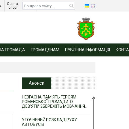
Освіта, 
Діти 
а 
спорт 
війни 
ША ГРОМАДА
ГРОМАДЯНАМ
ПУБЛІЧНА ІНФОРМАЦІЯ
КОНТА
Анонси
НЕЗГАСНА ПАМ’ЯТЬ ГЕРОЯМ
РОМЕНСЬКОЇ ГРОМАДИ: О
ДЕВ’ЯТІЙ ЗБЕРЕЖІТЬ МОВЧАННЯ…
УТОЧНЕНИЙ РОЗКЛАД РУХУ
АВТОБУСІВ