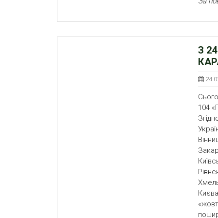
За по
З 2
КАР
24.0
Сього
104 «
Згідн
Укра
Вінни
Закар
Київс
Рівне
Хмель
Києва
«жовт
пошир