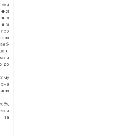
пеки
ічної
заної
нної
 про
талі
 веб-
.ua
).
аїни
о до
кому
рема
числі
обу,
ення
я за