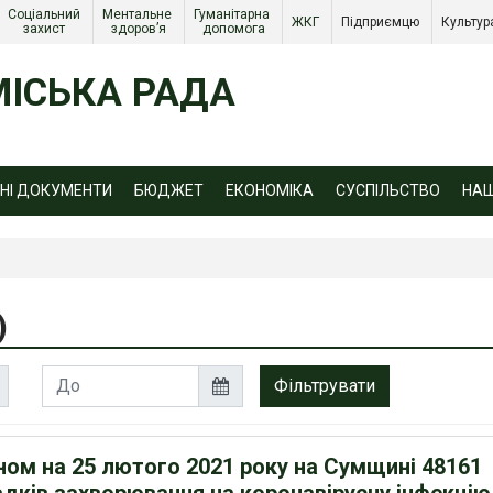
Соціальний 
Ментальне 
Гуманітарна 
ЖКГ 
Підприємцю 
Культур
захист 
здоров’я
допомога
ІСЬКА РАДА
ЙНІ ДОКУМЕНТИ
БЮДЖЕТ
ЕКОНОМІКА
СУСПІЛЬСТВО
НА
)
ном на 25 лютого 2021 року на Сумщині 48161
адків захворювання на коронавірусну інфекцію