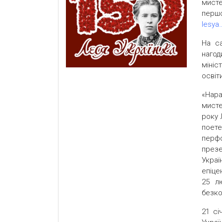
мист
пе
lesya
На с
наго
мініс
освіт
«Нар
мисте
року 
поете
перфо
през
Украї
епіце
25 л
безко
21 сі