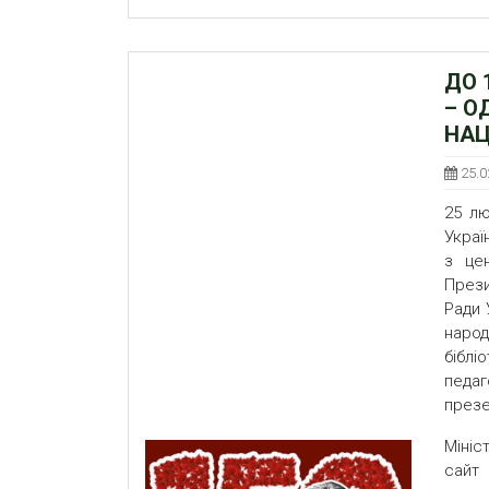
ДО 
– О
НАЦ
25.0
25 лю
Украї
з цен
Прези
Ради 
наро
біблі
педа
през
Мініс
сайт 