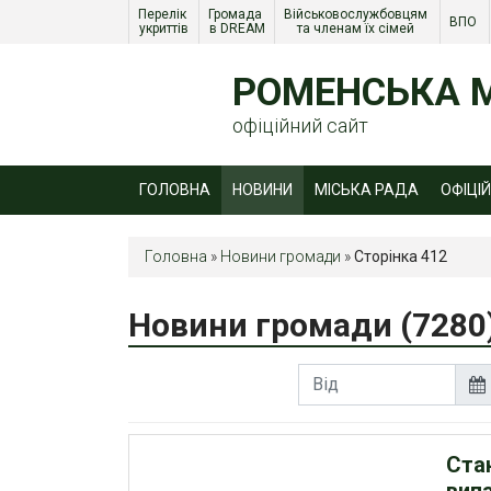
Перелік 
Громада 
Військовослужбовцям 
ВПО 
укриттів
в DREAM
та членам їх сімей 
РОМЕНСЬКА М
офіційний сайт
ГОЛОВНА
НОВИНИ
МІСЬКА РАДА
ОФІЦІ
Головна
»
Новини громади
»
Сторінка 412
Новини громади
(7280
Ста
вип