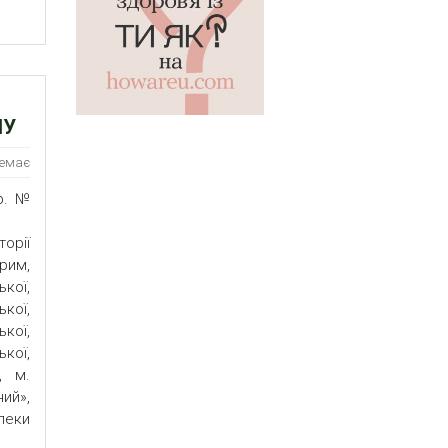
НУ
немає
р. №
орії
рим,
кої,
кої,
ької,
кої,
, м.
ий»,
пеки