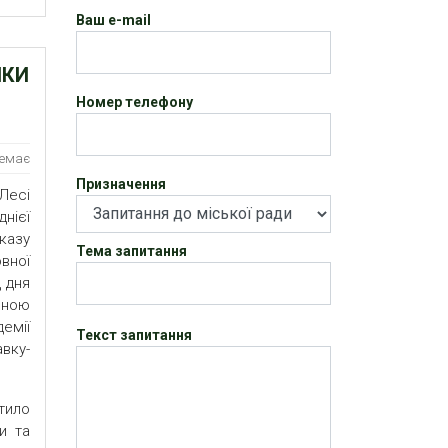
Ваш e-mail
НКИ
Номер телефону
немає
Призначення
Лесі
днієї
казу
Тема запитання
вної
д дня
чною
емії
Текст запитання
вку-
тило
и та