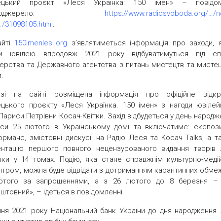
ецький проєкт «Леся Українка: 150 імен» – повідо
ршоджерело:
https://www.radiosvoboda.org/…/
…/31098105.html
.
айті
150imenlesi.org
з’являтиметься інформація про заходи, я
ди ювілею впродовж 2021 року відбуватимуться під ег
терства та Державного агентства з питань мистецтв та мистец
и.
азі на сайті розміщена інформація про офіційне відкр
цького проєкту «Леся Українка. 150 імен» з нагоди ювілей
Лариси Петрівни Косач-Квітки. Захід відбудеться у день народ
си 25 лютого в Українському домі та включатиме: експози
рманс, змістовні дискусії на Радіо Леся та Косач Talks, а т
ентацію першого повного нецензурованого видання творів 
нки у 14 томах. Подію, яка стане справжнім культурно-меді
нтром, можна буде відвідати з дотриманням карантинних обме
ютого за запрошеннями, а з 26 лютого до 8 березня – 
штовний», – ідеться в повідомленні.
чня 2021 року Національний банк України до дня народження 