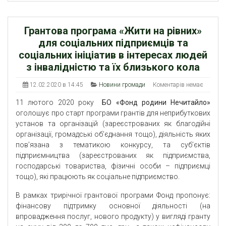
Грантова програма «Жити на рівних»
для соціальних підприємців та
соціальних ініціатив в інтересах людей
з інвалідністю та їх близького кола
12.02.2020 в 14:45
Новини громади
Коментарів немає
11 лютого 2020 року
БО «Фонд родини Нечитайло»
оголошує про старт програми грантів для неприбуткових
установ та організацій (зареєстрованих як благодійні
організації, громадські об’єднання тощо), діяльність яких
пов’язана з тематикою конкурсу, та суб’єктів
підприємництва (зареєстрованих як підприємства,
господарські товариства, фізичні особи – підприємці
тощо), які працюють як соціальне підприємство.
В рамках трирічної грантової програми Фонд пропонує:
фінансову підтримку основної діяльності (на
впровадження послуг, нового продукту) у вигляді гранту