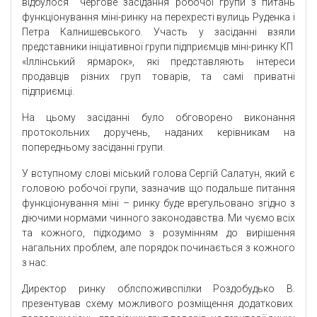
відбулося чергове засідання робочої групи з питань
функціонування міні-ринку на перехресті вулиць Руденка і
Петра Калнишевського. Участь у засіданні взяли
представники ініціативної групи підприємців міні-ринку КП
«Іллінський ярмарок», які представляють інтереси
продавців різних груп товарів, та самі приватні
підприємці.
На цьому засіданні було обговорено виконання
протокольних доручень, наданих керівникам на
попередньому засіданні групи.
У вступному слові міський голова Сергій Салатун, який є
головою робочої групи, зазначив що подальше питання
функціонування міні – ринку буде врегульовано згідно з
діючими нормами чинного законодавства. Ми чуємо всіх
та кожного, підходимо з розумінням до вирішення
нагальних проблем, але порядок починається з кожного
з нас.
Директор ринку облспоживспілки Роздобудько В.
презентував схему можливого розміщення додаткових