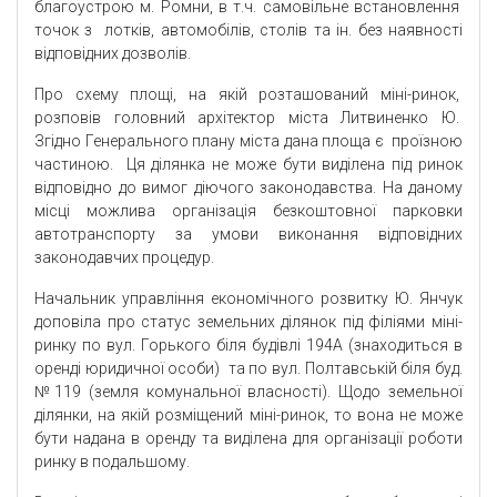
благоустрою м. Ромни, в т.ч. самовільне встановлення
точок з лотків, автомобілів, столів та ін. без наявності
відповідних дозволів.
Про схему площі, на якій розташований міні-ринок,
розповів головний архітектор міста Литвиненко Ю.
Згідно Генерального плану міста дана площа є проїзною
частиною. Ця ділянка не може бути виділена під ринок
відповідно до вимог діючого законодавства. На даному
місці можлива організація безкоштовної парковки
автотранспорту за умови виконання відповідних
законодавчих процедур.
Начальник управління економічного розвитку Ю. Янчук
доповіла про статус земельних ділянок під філіями міні-
ринку по вул. Горького біля будівлі 194А (знаходиться в
оренді юридичної особи) та по вул. Полтавській біля буд.
№119 (земля комунальної власності). Щодо земельної
ділянки, на якій розміщений міні-ринок, то вона не може
бути надана в оренду та виділена для організації роботи
ринку в подальшому.