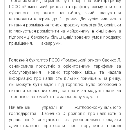
торгових місць для різних груп товарів на території ринку
ПОСС «Роменський ринок» та графічну схему критого
сучасного торгового павільйону, який планується
встановити в термін до 1 травня. Дискусію викликало
питання розміщення точок продажу живої риби, оскільки
їх планується розмістити на майданчику в кінці ринку, а
підприємці бажають більш цивілізованих умов продажу:
приміщення, акваріуми.
Головний бухгалтер ПОСС «Роменський ринок» Саєнко Л.
ознайомила присутніх з орієнтовними тарифами за
обслуговування нових торгових місць та надала
інформацію про наявність вільних приміщень на ринку,
які можуть бути задіяні під торгівлю. Було обговорено
питання складових орендної плати за модулі, плати за
торгівлю з автомобілів та за охорону модулів.
Начальник управління житлово-комунального
господарства Шевченко О. розповів про наявність в
управлінні 2 спеціалістів, які уповноважені складати
адміністративні протоколи про порушення правил