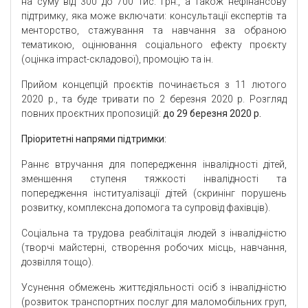
на суму від 300 до 700 тис. грн., а також нефінансову
підтримку, яка може включати: консультації експертів та
менторство, стажування та навчання за обраною
тематикою, оцінювання соціального ефекту проєкту
(оцінка impact-складової), промоцію та ін.
Прийом концепцій проєктів починається з 11 лютого
2020 р., та буде тривати по 2 березня 2020 р. Розгляд
повних проєктних пропозицій:
до 29 березня 2020 р.
Пріоритетні напрями підтримки:
Раннє втручання для попередження інвалідності дітей,
зменшення ступеня тяжкості інвалідності та
попередження інституалізації дітей (скринінг порушень
розвитку, комплексна допомога та супровід фахівців).
Соціальна та трудова реабілітація людей з інвалідністю
(творчі майстерні, створення робочих місць, навчання,
дозвілля тощо).
Усунення обмежень життєдіяльності осіб з інвалідністю
(розвиток транспортних послуг для маломобільних груп,