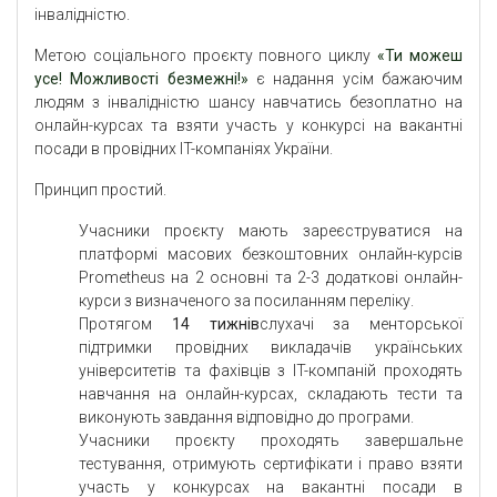
інвалідністю.
Метою соціального проєкту повного циклу
«Ти можеш
усе! Можливості безмежні!»
є надання усім бажаючим
людям з інвалідністю шансу навчатись безоплатно на
онлайн-курсах та взяти участь у конкурсі на вакантні
посади в провідних IT-компаніях України.
Принцип простий.
Учасники проєкту мають зареєструватися на
платформі масових безкоштовних онлайн-курсів
Prometheus на 2 основні та 2-3 додаткові онлайн-
курси з визначеного за посиланням переліку.
Протягом
14 тижнів
слухачі за менторської
підтримки провідних викладачів українських
університетів та фахівців з IT-компаній проходять
навчання на онлайн-курсах, складають тести та
виконують завдання відповідно до програми.
Учасники проєкту проходять завершальне
тестування, отримують сертифікати і право взяти
участь у конкурсах на вакантні посади в