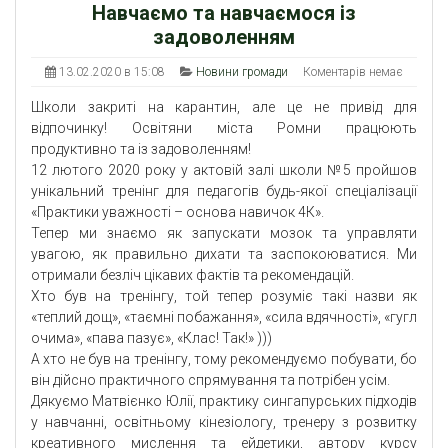
Навчаємо та навчаємося із
задоволенням
13.02.2020 в 15:08
Новини громади
Коментарів немає
Школи закриті на карантин, але це не привід для
відпочинку! Освітяни міста Ромни працюють
продуктивно та із задоволенням!
12 лютого 2020 року у актовій залі школи №5 пройшов
унікальний тренінг для педагогів будь-якої спеціалізації
«Практики уважності – основа навичок 4К».
Тепер ми знаємо як запускати мозок та управляти
увагою, як правильно дихати та заспокоюватися. Ми
отримали безліч цікавих фактів та рекомендацій.
Хто був на тренінгу, той тепер розуміє такі назви як
«теплий дощ», «таємні побажання», «сила вдячності», «гугл
очима», «пава пазує», «Клас! Так!» )))
А хто не був на тренінгу, тому рекомендуємо побувати, бо
він дійсно практичного спрямування та потрібен усім.
Дякуємо Матвієнко Юлії, практику сингапурських підходів
у навчанні, освітньому кінезіологу, тренеру з розвитку
креативного мислення та ейдетики, автору курсу