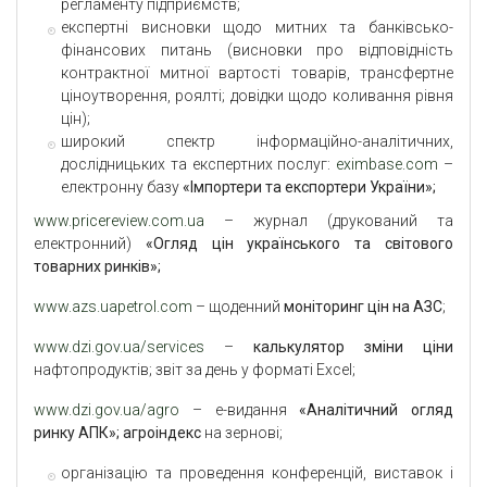
регламенту підприємств;
експертні висновки щодо митних та банківсько-
фінансових питань (висновки про відповідність
контрактної митної вартості товарів, трансфертне
ціноутворення, роялті; довідки щодо коливання рівня
цін);
широкий спектр інформаційно-аналітичних,
дослідницьких та експертних послуг:
eximbase.com
–
електронну базу
«Імпортери та експортери України»;
www.pricereview.com.ua
– журнал (друкований та
електронний)
«Огляд цін українського та світового
товарних ринків»;
www.azs.uapetrol.com
– щоденний
моніторинг цін на АЗС
;
www.dzi.gov.ua/services
–
калькулятор зміни ціни
нафтопродуктів; звіт за день у форматі Excel;
www.dzi.gov.ua/agro
– е-видання
«Аналітичний огляд
ринку АПК»; агроіндекс
на зернові;
організацію та проведення конференцій, виставок і