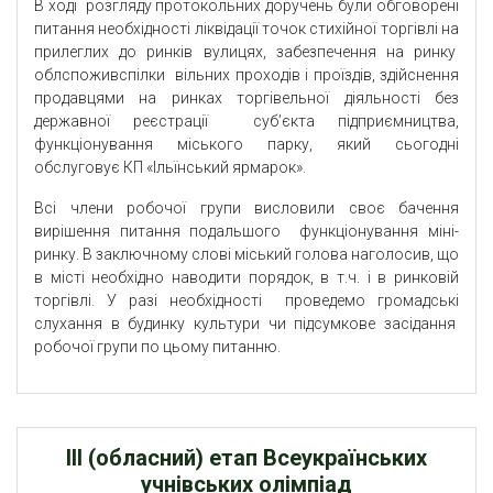
В ході розгляду протокольних доручень були обговорені
питання необхідності ліквідації точок стихійної торгівлі на
прилеглих до ринків вулицях, забезпечення на ринку
облспоживспілки вільних проходів і проїздів, здійснення
продавцями на ринках торгівельної діяльності без
державної реєстрації суб’єкта підприємництва,
функціонування міського парку, який сьогодні
обслуговує КП «Ільїнський ярмарок».
Всі члени робочої групи висловили своє бачення
вирішення питання подальшого функціонування міні-
ринку. В заключному слові міський голова наголосив, що
в місті необхідно наводити порядок, в т.ч. і в ринковій
торгівлі. У разі необхідності проведемо громадські
слухання в будинку культури чи підсумкове засідання
робочої групи по цьому питанню.
ІІІ (обласний) етап Всеукраїнських
учнівських олімпіад