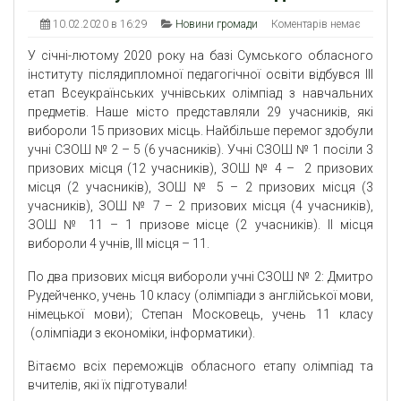
10.02.2020 в 16:29
Новини громади
Коментарів немає
У січні-лютому 2020 року на базі Сумського обласного
інституту післядипломної педагогічної освіти відбувся ІІІ
етап Всеукраїнських учнівських олімпіад з навчальних
предметів. Наше місто представляли 29 учасників, які
вибороли 15 призових місць. Найбільше перемог здобули
учні СЗОШ № 2 – 5 (6 учасників). Учні СЗОШ № 1 посіли 3
призових місця (12 учасників), ЗОШ № 4 – 2 призових
місця (2 учасників), ЗОШ № 5 – 2 призових місця (3
учасників), ЗОШ № 7 – 2 призових місця (4 учасників),
ЗОШ № 11 – 1 призове місце (2 учасників). ІІ місця
вибороли 4 учнів, ІІІ місця – 11.
По два призових місця вибороли учні СЗОШ № 2: Дмитро
Рудейченко, учень 10 класу (олімпіади з англійської мови,
німецької мови); Степан Московець, учень 11 класу
(олімпіади з економіки, інформатики).
Вітаємо всіх переможців обласного етапу олімпіад та
вчителів, які їх підготували!