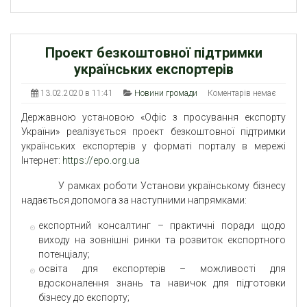
Проект безкоштовної підтримки
українських експортерів
13.02.2020 в 11:41
Новини громади
Коментарів немає
Державною установою «Офіс з просування експорту
України» реалізується проект безкоштовної підтримки
українських експортерів у форматі порталу в мережі
Інтернет:
https://epo.org.ua
У рамках роботи Установи українському бізнесу
надається допомога за наступними напрямками:
експортний консалтинг – практичні поради щодо
виходу на зовнішні ринки та розвиток експортного
потенціалу;
освіта для експортерів – можливості для
вдосконалення знань та навичок для підготовки
бізнесу до експорту;