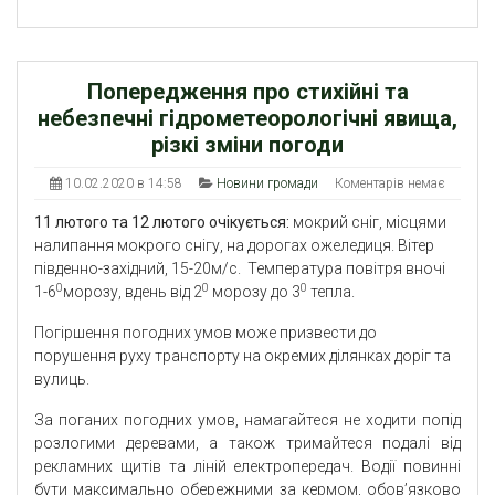
Попередження про стихійні та
небезпечні гідрометеорологічні явища,
різкі зміни погоди
10.02.2020 в 14:58
Новини громади
Коментарів немає
11 лютого та 12 лютого очікується:
мокрий сніг, місцями
налипання мокрого снігу, на дорогах ожеледиця. Вітер
південно-західний, 15-20м/с. Температура повітря вночі
0
0
0
1-6
морозу, вдень від 2
морозу до 3
тепла.
Погіршення погодних умов може призвести до
порушення руху транспорту на окремих ділянках доріг та
вулиць.
За поганих погодних умов, намагайтеся не ходити попід
розлогими деревами, а також тримайтеся подалі від
рекламних щитів та ліній електропередач. Водії повинні
бути максимально обережними за кермом, обов’язково