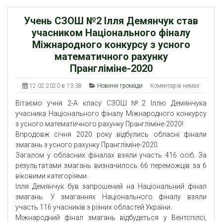
Учень СЗОШ №2 Ілля Демянчук став
учасником Національного фіналу
Міжнародного конкурсу з усного
математичного рахунку
Прангліміне-2020
12.02.2020 в 13:38
Новини громади
Коментарів немає
Вітаємо учня 2-А класу СЗОШ №2 Іллю Демянчука
учасника Національного фіналу Міжнародного конкурсу
з усного математичного рахунку Прангліміне-2020!
Впродовж січня 2020 року відбулись обласні фінали
змагань з усного рахунку Прангліміне-2020.
Загалом у обласних фіналах взяли участь 416 осіб. За
результатами змагань визначилось 66 переможців за 6
віковими категоріями.
Ілля Демянчук був запрошений на Національний фінал
змагань. У змаганнях Національного фіналу взяли
участь 116 учасників з різних областей України.
Міжнародний фінал змагань відбудеться у Вентспілсі,