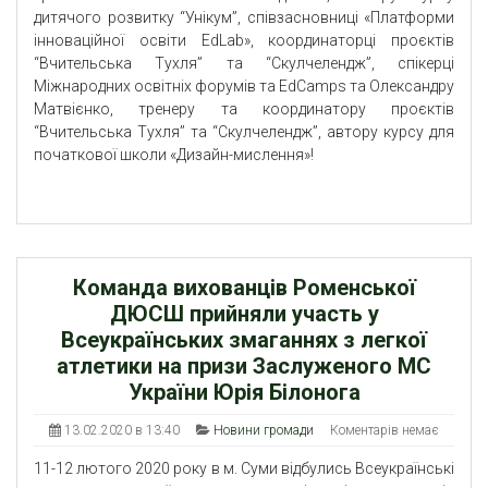
дитячого розвитку “Унікум”, співзасновниці «Платформи
інноваційної освіти
EdLab
», координаторці проєктів
“Вчительська Тухля” та “Скулчелендж”, спікерці
Міжнародних освітніх форумів та
EdCamps
та Олександру
Матвієнко, тренеру та координатору проєктів
“Вчительська Тухля” та “Скулчелендж”, автору курсу для
початкової школи «Дизайн-мислення»!
Команда вихованців Роменської
ДЮСШ прийняли участь у
Всеукраїнських змаганнях з легкої
атлетики на призи Заслуженого МС
України Юрія Білонога
13.02.2020 в 13:40
Новини громади
Коментарів немає
11-12 лютого 2020 року в м. Суми відбулись Всеукраїнські