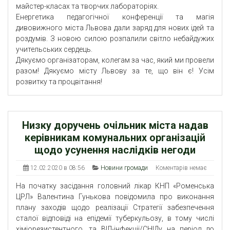
майстер-класах та творчих лабораторіях.
Енергетика педагогічної конференції та магія
дивовижного міста Львова дали заряд для нових ідей та
роздумів. З новою силою розпалили світло небайдужих
учительських сердець.
Дякуємо організаторам, колегам за час, який ми провели
разом! Дякуємо місту Львову за те, що він є! Усім
розвитку та процвітання!
Низку доручень очільник міста надав
керівникам комунальних організацій
щодо усунення наслідків негоди
12.02.2020 в 08:56
Новини громади
Коментарів немає
На початку засідання головний лікар КНП «Роменська
ЦРЛ» Валентина Гунькова повідомила про виконання
плану заходів щодо реалізації Стратегії забезпечення
сталої відповіді на епідемії туберкульозу, в тому числі
хіміорезистентного, та ВІЛ-інфекції/СНІДу на період до