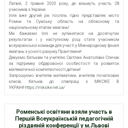
Латвія, 2 травня 2020 року, де візьмуть участь 28
учасників з України.
Ілля вже другий рік поспіль гідно представляє місто
Ромни та Сумську область на обласному та
національному етапах змагань!
Ми бажаємо Іллі не зупинятися на досягнутих
результатах і у наступному році стати учасником
всеукраїнської команди для участі у Міжнародному фіналі
змагань з усного рахунку Прангліміне!
Дякуємо батькам та учителю Світлані Анатоліївні Спичак
за підтримку обдаровоної особистості та розвиток
математичної компетентності дитини!
Запрошуємо вчителів математики, вчителів початкових
класів, батьків до співпраці з МІКСІКЕ В
УКРАІНІ!
https://miksike.net.ua/
Роменські освітяни взяли участь в
Першій Всеукраїнській педагогічній
різдвяній конференції у м.Львові