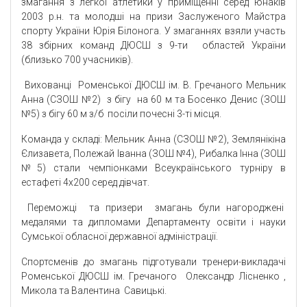
змагання з легкої атлетики у приміщенні серед юнаків
2003 р.н. та молодші на призи Заслуженого Майстра
спорту України Юрія Білонога. У змаганнях взяли участь
38 збірних команд ДЮСШ з 9-ти областей України
(близько 700 учасників).
Вихованці Роменської ДЮСШ ім. В. Гречаного Мельник
Анна (СЗОШ №2) з бігу на 60 м та Босенко Денис (ЗОШ
№5) з бігу 60 м з/б посіли почесні 3-ті місця.
Команда у складі: Мельник Анна (СЗОШ №2), Землянікіна
Єлизавета, Полежай Іванна (ЗОШ №4), Рибалка Інна (ЗОШ
№5) стали чемпіонками Всеукраїнського турніру в
естафеті 4х200 серед дівчат.
Переможці та призери змагань були нагороджені
медалями та дипломами Департаменту освіти і науки
Сумської обласної державної адміністрації.
Спортсменів до змагань підготували тренери-викладачі
Роменської ДЮСШ ім. Гречаного Олександр Лісненко ,
Микола та Валентина Савицькі.