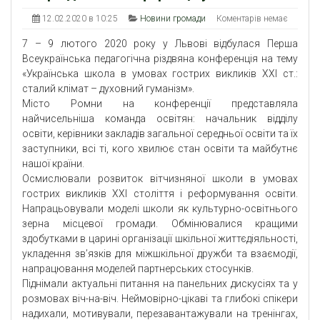
12.02.2020 в 10:25
Новини громади
Коментарів немає
7 – 9 лютого 2020 року у Львові відбулася Перша
Всеукраїнська педагогічна різдвяна конференція на тему
«Українська школа в умовах гострих викликів ХХІ ст.:
сталий клімат – духовний гуманізм».
Місто Ромни на конференції представляла
найчисельніша команда освітян: начальник відділу
освіти, керівники закладів загальної середньої освіти та їх
заступники, всі ті, кого хвилює стан освіти та майбутнє
нашої країни.
Осмислювали розвиток вітчизняної школи в умовах
гострих викликів ХХІ століття і реформування освіти.
Напрацьовували моделі школи як культурно-освітнього
зерна місцевої громади. Обмінювалися кращими
здобутками в царині організації шкільної життєдіяльності,
укладення зв’язків для міжшкільної дружби та взаємодії,
напрацювання моделей партнерських стосунків.
Піднімали актуальні питання на панельних дискусіях та у
розмовах віч-на-віч. Неймовірно-цікаві та глибокі спікери
надихали, мотивували, перезавантажували на тренінгах,