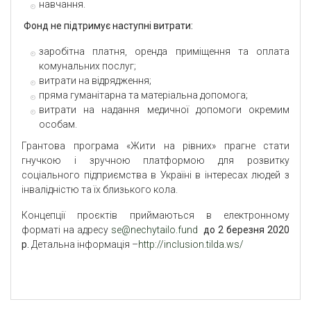
навчання.
Фонд не підтримує наступні витрати:
заробітна платня, оренда приміщення та оплата
комунальних послуг;
витрати на відрядження;
пряма гуманітарна та матеріальна допомога;
витрати на надання медичної допомоги окремим
особам.
Грантова програма «Жити на рівних» прагне стати
гнучкою і зручною платформою для розвитку
соціального підприємства в Україні в інтересах людей з
інвалідністю та їх близького кола.
Концепції проєктів приймаються в електронному
форматі на адресу
se@nechytailo.fund
до 2 березня 2020
р.
Детальна інформація –
http://inclusion.tilda.ws/