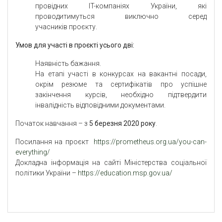
провідних IT-компаніях України, які
проводитимуться виключно серед
учасників проєкту.
Умов для участі в проєкті усього дві:
Наявність бажання.
На етапі участі в конкурсах на вакантні посади,
окрім резюме та сертифікатів про успішне
закінчення курсів, необхідно підтвердити
інвалідність відповідними документами.
Початок навчання – з
5 березня 2020 року
.
Посилання на проєкт
https://prometheus.org.ua/you-can-
everything/
Докладна інформація на сайті Міністерства соціальної
політики України –
https://education.msp.gov.ua/