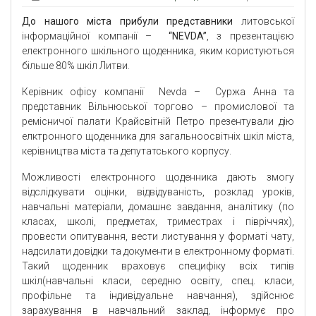
До нашого міста прибули представники
литовської
інформаційної компанії –
“NEVDA”
, з презентацією
електронного шкільного щоденника, яким користуються
більше 80% шкіл Литви.
Керівник офісу компанії Nevda – Суржа Анна та
представник Вільнюської торгово – промислової та
ремісничої палати Крайсвітній Петро презентували дію
елктронного щоденника для загальноосвітніх шкіл міста,
керівництва міста та депутатського корпусу.
Можливості електронного щоденника дають змогу
відслідкувати оцінки, відвідуваність, розклад уроків,
навчальні матеріали, домашнє завдання, аналітику (по
класах, школі, предметах, триместрах і півріччях),
провести опитування, вести листування у форматі чату,
надсилати довідки та документи в електронному форматі.
Такий щоденник враховує специфіку всіх типів
шкіл(навчальні класи, середню освіту, спец. класи,
профільне та індивідуальне навчання), здійснює
зарахування в навчальний заклад, інформує про