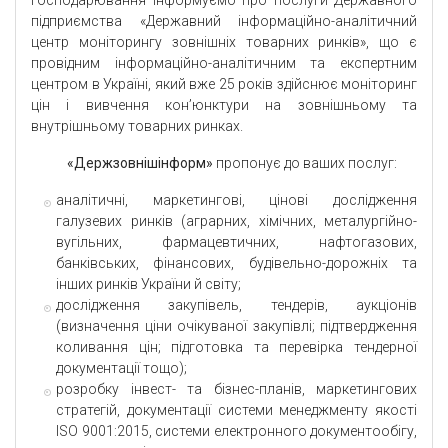
господарювання інформуємо про послуги Державного
підприємства «Державний інформаційно-аналітичний
центр моніторингу зовнішніх товарних ринків», що є
провідним інформаційно-аналітичним та експертним
центром в Україні, який вже 25 років здійснює моніторинг
цін і вивчення кон’юнктури на зовнішньому та
внутрішньому товарних ринках.
«Держзовнішінформ»
пропонує до ваших послуг:
аналітичні, маркетингові, цінові дослідження
галузевих ринків (аграрних, хімічних, металургійно-
вугільних, фармацевтичних, нафтогазових,
банківських, фінансових, будівельно-дорожніх та
інших ринків України й світу;
дослідження закупівель, тендерів, аукціонів
(визначення ціни очікуваної закупівлі; підтвердження
коливання цін; підготовка та перевірка тендерної
документації тощо);
розробку інвест- та бізнес-планів, маркетингових
стратегій, документації системи менеджменту якості
ISO 9001:2015, системи електронного документообігу,