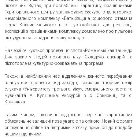
підопічних. Відтак, при послабленні карантину, працівниками
Територіального центру заплановано екскурсію до історико-
меморіального комплексу «Батьківщина кошового отамана
Петра Калнишевського» в с. Пустовійтівка. Для реалізації
експедиції з працівниками комплексу домовлено про пільгове
відвудування та надання екскурсовода.
На черзі очікується проведення свята «Роменські каштани» до
Дня захисту людей похилого віку. Складено сценарій та
підготовлена культурно-розважальна програма.
Також, в найближчий час відділенням денного перебування
планується провести ряд заходів, таких як: творчий вечір
слухача «Університету третього віку», смодіяльного поета та
музиканта А. Кулішенка; екскурсії в с. Сокиринці та с.
Качанівка.
Таким чином, підопічні відділення під час карантинних
обмежень не залишені поза увагою та опікою. Новий формат
спілкування online та підтримки зв’язку прийшов до вподоби
нашим підопічним.