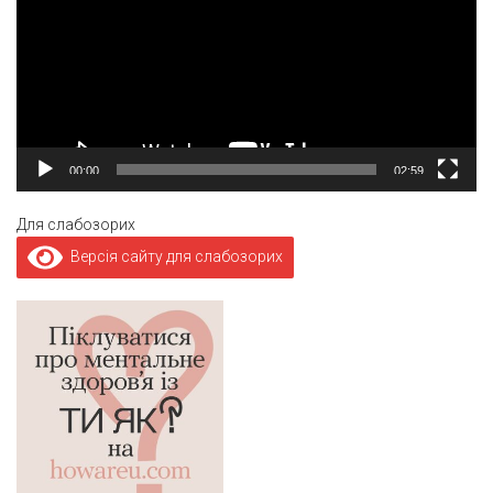
00:00
02:59
Для слабозорих
Версія сайту для слабозорих