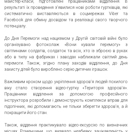
майстер-класи, підготовлені працівниками відділення. В
результаті їх проведення з’явилися нові роботи гуртківців, які
систематично виставляються в соцмережах Viber та
Facebook для обміну досвідом та реалізації свого творчого
потенціалу.
До Дня Перемоги над нацизмом у Другій світовій війні було
організувано фотоколаж «Вони кували перемогу» з
світлинами солдатів, солдаток та всіх, хто із зброєю в руках
або в тилу на фабриках і заводах наближали світлий день
перемоги. Також, згідно плану заходів відділення, до Дня
захисту дітей було вироблено серію дитячих іграшок.
Важливим кроком щодо укріплення здоров’я людей похилого
віку стало створення відео-гуртку «Територія здоров’я».
Працівники відділення за допомогою професійного
інструктора розробили і демонструють комплекси вправ для
підопічних, які допомагають не тільки зберегти здоров’я, а й
покращити його стан.
Також, віддення практикувало відео-ексурсію по визначних
місцях Роменщини, що визвало неабияку зацікавленість у