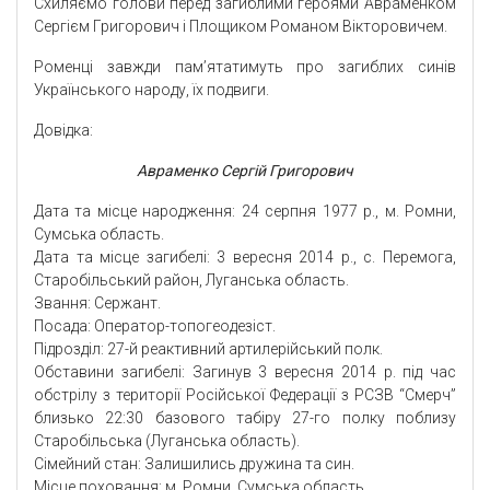
Схиляємо голови перед загиблими героями Авраменком
Сергієм Григорович і Площиком Романом Вікторовичем.
Роменці завжди пам’ятатимуть про загиблих синів
Українського народу, їх подвиги.
Довідка:
Авраменко Сергій Григорович
Дата та місце народження: 24 серпня 1977 р., м. Ромни,
Сумська область.
Дата та місце загибелі: 3 вересня 2014 р., с. Перемога,
Старобільський район, Луганська область.
Звання: Сержант.
Посада: Оператор-топогеодезіст.
Підрозділ: 27-й реактивний артилерійський полк.
Обставини загибелі: Загинув 3 вересня 2014 р. під час
обстрілу з території Російської Федерації з РСЗВ “Смерч”
близько 22:30 базового табіру 27-го полку поблизу
Старобільська (Луганська область).
Сімейний стан: Залишились дружина та син.
Місце поховання: м. Ромни, Сумська область.