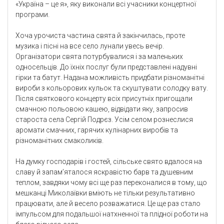
«Україна – це я», яку виконали всі учасники концертної
програми.
Хоча урочиста частина свята й закінчилась, проте
музика і пісні на все село лунали увесь вечір.
Організатори свята потурбувалися і за маленьких
односельців. До їхніх послуг були представлені надувні
гірки та батут. Надана можливість придбати різноманітні
вироби з кольорових кульок та скуштувати солодку вату.
Після святкового концерту всіх присутніх пригощали
смачною польовою кашею, відвідати яку, запросив
староста села Сергій Подрєз. Усім селом рознеслися
аромати смачних, гарячих кулінарних виробів та
різноманітних смаколиків.
На думку господарів і гостей, сільське свято вдалося на
славу й запам’яталося яскравістю барв та душевним
теплом, завдяки чому всі ще раз переконалися в тому, що
мешканці Миколаївки вміють не тільки результативно
працювати, але й весело розважатися. Це ще раз стало
імпульсом для подальшої натхненної та плідної роботи на