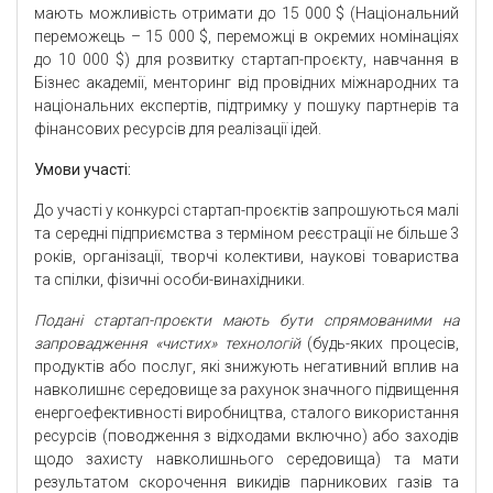
мають можливість отримати до 15 000 $ (Національний
переможець – 15 000 $, переможці в окремих номінаціях
до 10 000 $) для розвитку стартап-проєкту, навчання в
Бізнес академії, менторинг від провідних міжнародних та
національних експертів, підтримку у пошуку партнерів та
фінансових ресурсів для реалізації ідей.
Умови участі:
До участі у конкурсі стартап-проєктів запрошуються малі
та середні підприємства з терміном реєстрації не більше 3
років, організації, творчі колективи, наукові товариства
та спілки, фізичні особи-винахідники.
Подані стартап-проєкти мають бути спрямованими на
запровадження «чистих» технологій
(будь-яких процесів,
продуктів або послуг, які знижують негативний вплив на
навколишнє середовище за рахунок значного підвищення
енергоефективності виробництва, сталого використання
ресурсів (поводження з відходами включно) або заходів
щодо захисту навколишнього середовища) та мати
результатом скорочення викидів парникових газів та