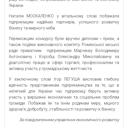
України.
Наталія МОСКАЛЕНКО у вітальному слові побажала
підприємцям надійних партнерів, успішного розвитку
бізнесу та мирного неба.
Переможцям конкурсу були вручені дипломи і призи, а
також подяки виконавчого комітету Роменської міської
ради приватним підприємцям Марченку Володимиру
Антоновичу і Коробці Олександру Миколайовичу за
довголітню працю в сфері торгівлі, професіоналізм та
активну участь у громадському житті міста.
У заключному слові Ігор ЛЕГУША висловив глибоку
вдячність представникам підприємництва за те, що в
нелегкий для України час підприємці беруть активну
участь у вирішенні економічних та соціальних проблем
громади. Побажав їм та їхнім родинам миру, міцного
здоров’я, добробуту, стабільності та розвитку їх бізнесу.
За повідомленням управління економічного розвитку