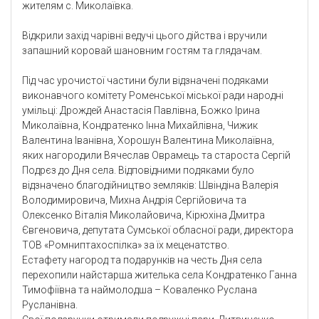
жителям с. Миколаївка.
Відкрили захід чарівні ведучі цього дійства і вручили
запашний коровай шановним гостям та глядачам.
Під час урочистої частини були відзначені подяками
виконавчого комітету Роменської міської ради народні
умільці: Дрождей Анастасія Павлівна, Божко Ірина
Миколаївна, Кондратенко Інна Михайлівна, Чижик
Валентина Іванівна, Хорошун Валентина Миколаївна,
яких нагородили Вячеслав Оврамець та староста Сергій
Подрєз до Дня села. Відповідними подяками було
відзначено благодійництво земляків: Швіндіна Валерія
Володимировича, Михна Андрія Сергійовича та
Олексенко Віталія Миколайовича, Кірюхіна Дмитра
Євгеновича, депутата Сумської обласної ради, директора
ТОВ «Ромниптахоспілка» за їх меценатство.
Естафету нагород та подарунків на честь Дня села
перехопили найстарша жителька села Кондратенко Ганна
Тимофіївна та наймолодша – Коваленко Руслана
Русланівна.