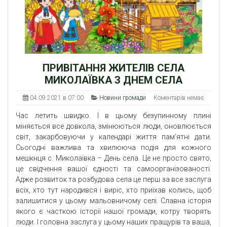
ПРИВІТАННЯ ЖИТЕЛІВ СЕЛА
МИКОЛАЇВКА З ДНЕМ СЕЛА
04.09.2021 в 07:00
Новини громади
Коментарів немає
Час летить швидко. І в цьому безупинному плині
міняється все довкола, змінюються люди, оновлюється
світ, закарбовуючи у календарі життя пам’ятні дати.
Сьогодні важлива та хвилююча подія для кожного
мешкнця с. Миколаївка – День села. Це не просто свято,
це свідчення вашої єдності та самоорганізованості.
Адже розвиток та розбудова села це перш за все заслуга
всіх, хто тут народився і виріс, хто приїхав колись, щоб
залишитися у цьому мальовничому селі. Славна історія
якого є часткою історії нашої громади, котру творять
люди. І головна заслуга у цьому наших пращурів та ваша,