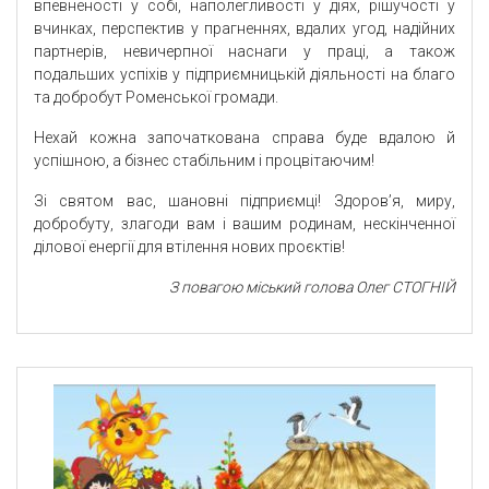
впевненості у собі, наполегливості у діях, рішучості у
вчинках, перспектив у прагненнях, вдалих угод, надійних
партнерів, невичерпної наснаги у праці, а також
подальших успіхів у підприємницькій діяльності на благо
та добробут Роменської громади.
Нехай кожна започаткована справа буде вдалою й
успішною, а бізнес стабільним і процвітаючим!
Зі святом вас, шановні підприємці! Здоров’я, миру,
добробуту, злагоди вам і вашим родинам, нескінченної
ділової енергії для втілення нових проєктів!
З повагою міський голова Олег СТОГНІЙ