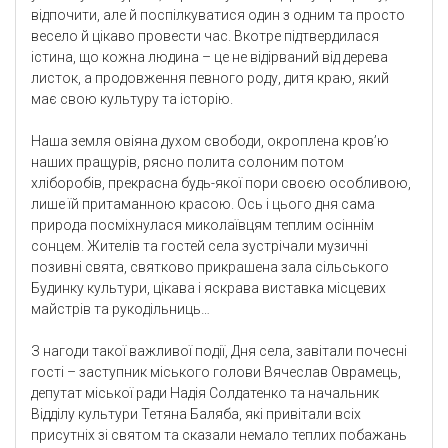
відпочити, але й поспілкуватися один з одним та просто
весело й цікаво провести час. Вкотре підтвердилася
істина, що кожна людина – це не відірваний від дерева
листок, а продовження певного роду, дитя краю, який
має свою культуру та історію.
Наша земля овіяна духом свободи, окроплена кров’ю
наших пращурів, рясно полита солоним потом
хліборобів, прекрасна будь-якої пори своєю особливою,
лише їй притаманною красою. Ось і цього дня сама
природа посміхнулася миколаївцям теплим осіннім
сонцем. Жителів та гостей села зустрічали музичні
позивні свята, святково прикрашена зала сільського
Будинку культури, цікава і яскрава виставка місцевих
майстрів та рукодільниць…
З нагоди такої важливої події, Дня села, завітали почесні
гості – заступник міського голови Вячеслав Оврамець,
депутат міської ради Надія Солдатенко та начальник
Відділу культури Тетяна Баляба, які привітали всіх
присутніх зі святом та сказали немало теплих побажань