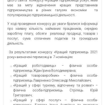
цього свята конкурсу «Кращий підприємець року», який
має за мету відзначення кращих представників
підприємництва в різних галузях економіки та
популяризацію підприємницької діяльності.
У ході проведення конкурсу до уваги бралися інформації
про наявну кількість найманих працівників, середню
заробітну плату, обсяги реалізації продукції, товарів і
послуг, сума сплачених податків та громадська
діяльність.
За результатами конкурсу «Кращий підприємець 2021
року» визначені переможці в 7 номінаціях:
«Кращий роботодавець» – фізична особа-
підприємець Ждан Ірина Володимирівна;
«Кращий товаровиробник» – фізична особа-
підприємець Лавріненко Олександр Миколайович;
«Кращий у сфері туризму, відпочинку та розваг» –
фізична особа-підприємець Стрілець Юрій
Григорович;
«Кращий у сфері послуг» – фізична особа-
підприємець Біляєва Ірина Андріївна та приватне