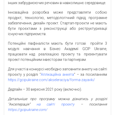
інших забруднюючих речовин в навколишнє середовище.
Інноваційна розробка може представляти собою
продукт, технологію, методологічний підхід, програмне
забезпечення, дизайн проект. Стартап-проєкти не мають
бути проєктами з реконструкції або реструктуризації
існуючих підприємств.
Потенційні півфіналісти мають бути готові пройти 3
модулі навчання в Бізнес Академії GCIP Ukraine,
працювати над реалізацією проекту та презентувати
проект потенційним інвесторам та партнерам.
Для участі в конкурсі необхідно заповнити анкету на сайті
проєкту у розділі “
Аплікаційна анкета
“ – за посиланням
https://gcipukraine.com/akseleraciya/forma-zayavki/
Дедлайн – 30 вересня 2021 року (включно).
Детальніше про програму можна дізнатись у розділі
“Акселерація”
на сайті проєкту
– посилання
https://gcipukraine.com/