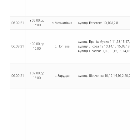
з 09:00 до
06.09.21
с. Москалівка
вулиця Берегова 10,10А,2,8
16:00
вулиця Братів Музик 1,11,13,15,17,2,3,4,8,
з 09:00 до
06.09.21
с. Попівка
вулиця Лісова 12,13,14,15,16,18,19,2,20,3,4
16:00
вулиця Платона 1,10,11,12,13,14,15,16,16Б,
з 09:00 до
06.09.21
с. Заруддя
вулиця Шевченка 10,12,14,16,2,20,24,28,32
16:00