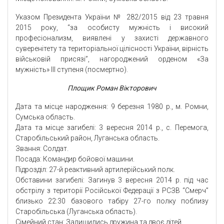
Указом Президента України № 282/2015 від 23 травня
2015 року, “за особисту мужність і високий
професіонализм, виявлені у захисті державного
суверенітету та територіальної цілісності України, вірність
військовій присязі”, нагороджений орденом «За
мужність» III ступеня (посмертно).
Площик Роман Вікторович
Дата та місце народження: 9 березня 1980 р., м. Ромни,
Сумська область.
Дата та місце загибелі: 3 вересня 2014 р., с. Перемога,
Старобільський район, Луганська область.
Звання: Солдат.
Посада: Командир бойової машини.
Підрозділ: 27-й реактивний артилерійський полк.
Обставини загибелі: Загинув 3 вересня 2014 р. під час
обстрілу з території Російської Федерації з РСЗВ “Смерч”
близько 22:30 базового табіру 27-го полку поблизу
Старобільська (Луганська область).
Сімейний стан: Залишились дружина та двоє дітей.