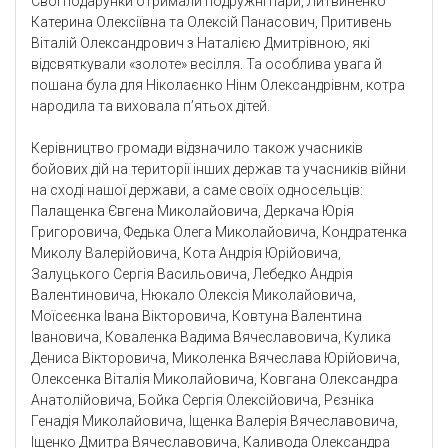
Свої подарунки отримали подружні пари, Литвиненко
Катерина Олексіївна та Олексій Панасович, Притивень
Віталій Олександрович з Наталією Дмитрівною, які
відсвяткували «золоте» весілля. Та особлива увага й
пошана була для Ніколаєнко Нінм Олександрівнм, котра
народила та виховала п’ятьох дітей.
Керівництво громади відзначило також учасників
бойових дій на території інших держав та учасників війни
на сході нашої держави, а саме своїх односельців:
Палащенка Євгена Миколайовича, Деркача Юрія
Григоровича, Федька Олега Миколайовича, Кондратенка
Миколу Валерійовича, Кота Андрія Юрійовича,
Залуцького Сергія Васильовича, Лебедко Андрія
Валентиновича, Нюкало Олексія Миколайовича,
Моїсеєнка Івана Вікторовича, Ковтуна Валентина
Івановича, Коваленка Вадима Вячеславовича, Кулика
Дениса Вікторовича, Миколенка Вячеслава Юрійовича,
Олексенка Віталія Миколайовича, Ковгана Олександра
Анатолійовича, Бойка Сергія Олексійовича, Рєзніка
Генадія Миколайовича, Іщенка Валерія Вячеславовича,
Іщенко Дмитра Вячеславовича, Каливода Олександра