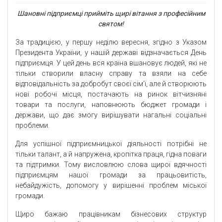
Шановні підприємці прийміть щирі вітання з професійним
святом!
За традицією, у першу неділю вересня, згідно з Указом
Президента України, у нашій державі відзначається День
підприємця. У цей день вся країна вшановує людей, які не
тільки створили власну справу та взяли на себе
відповідальність за добробут своєї сім’ї, але й створюють
нові робочі місця, постачають на ринок вітчизняні
товари та послуги, наповнюють бюджет громади і
держави, що дає змогу вирішувати нагальні соціальні
проблеми.
Для успішної підприємницької діяльності потрібні не
тільки талант, а й напружена, кропітка праця, гідна поваги
та підтримки. Тому висловлюю слова щирої вдячності
підприємцям нашої громади за працьовитість,
небайдужість, допомогу у вирішенні проблем міської
громади.
Щиро бажаю працівникам бізнесових структур