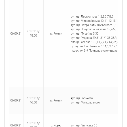
вулиця Лермонтова 1,2,5,6,7,8,9;
вулиця Миколаївська 10,11,12,13,14,15,15/1
вулиця Петра Калнишевського 1,10,11,11А,1
вулиця Покровський узвіз 35,4,6;
з 08:00 до
06.09.21
м. Ромни
вулиця Пушкіна 3,30;
18:00
вулиця Руденка 29,31,31/1,33,33А;
площа Базарна 10Б,11,2,21,21А,22,23,27,28
провулок 2 й Ляшенка 10А,1/1,12,1/2,19,1
провулок 3-й Покровського узвозу 1,10,12,
з 08:00 до
вулиця Горького;
06.09.21
м. Ромни
16:00
вулиця Маяковського
з 08:00 до
06.09.21
с. Коржі
вулиця Глинська 6Б