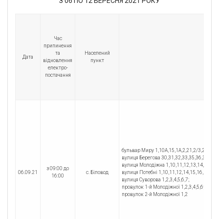
З 06 ПО 12
ВЕРЕСНЯ
2021 РОКУ
Час
припинення
та
Населений
Дата
відновлення
пункт
електро-
постачання
бульвар Миру 1,10А,15,1А,2,21,2/3,2А,3,3А,
вулиця Берегова 30,31,32,33,35,36,38,39,41
вулиця Молодіжна 1,10,11,12,13,14,15,16,19
з 09:00 до
06.09.21
с. Біловод
вулиця Потебні 1,10,11,12,14,15,16,17,18,20
16:00
вулиця Суворова 1,2,3,4,5,6,7;
провулок 1-й Молодіжної 1,2,3,4,5,6;
провулок 2-й Молодіжної 1,2