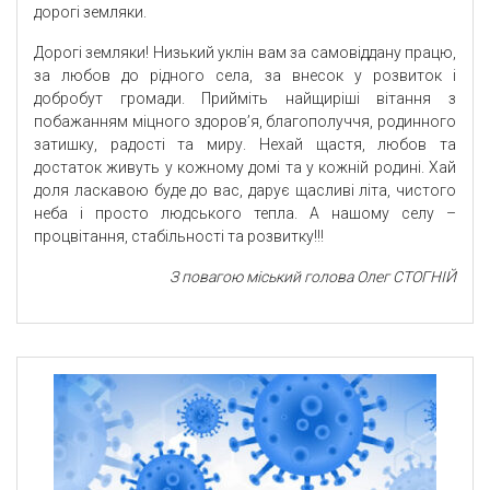
дорогі земляки.
Дорогі земляки! Низький уклін вам за самовіддану працю,
за любов до рідного села, за внесок у розвиток і
добробут громади. Прийміть найщиріші вітання з
побажанням міцного здоров’я, благополуччя, родинного
затишку, радості та миру. Нехай щастя, любов та
достаток живуть у кожному домі та у кожній родині. Хай
доля ласкавою буде до вас, дарує щасливі літа, чистого
неба і просто людського тепла. А нашому селу –
процвітання, стабільності та розвитку!!!
З повагою міський голова Олег СТОГНІЙ