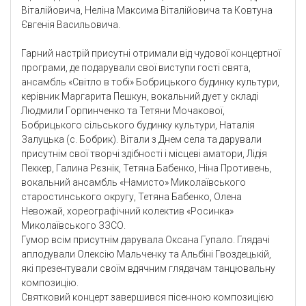
Віталійовича, Неліна Максима Віталійовича та Ковтуна
Євгенія Васильовича.
Гарний настрій присутні отримали від чудової концертної
програми, де подарували свої виступи гості свята,
ансамбль «Світло в тобі» Бобрицького будинку культури,
керівник Маргарита Пешкун, вокальний дует у складі
Людмили Горпинченко та Тетяни Мочакової,
Бобрицького сільського будинку культури, Наталія
Залуцька (с. Бобрик). Вітали з Днем села та дарували
присутнім свої творчі здібності і місцеві аматори, Лідія
Пеккер, Галина Рєзнік, Тетяна Бабенко, Ніна Противень,
вокальний ансамбль «Намисто» Миколаївського
старостинського округу, Тетяна Бабенко, Олена
Невожай, хореографічний колектив «Росинка»
Миколаївського ЗЗСО.
Гумор всім присутнім дарувала Оксана Гупало. Глядачі
аплодували Олексію Мальченку та Альбіні Гвоздецькій,
які презентували своїм вдячним глядачам танцювальну
композицію.
Святковий концерт завершився пісенною композицією