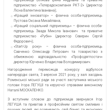
підприємство «Телерадіокомпанія РКТ-2» (директор
Лісна Валентина Іванівна);
«Кращий інноватор» – фізична особа-підприємець
Пустова Оксана Михайлівна;
«Кращий соціальний підприємець» – фізична особа-
підприємець Звада Микола Іванович та приватне
підприємство «Рубін» (директор Северин Сергій
Федорович);
«Start-Up року» – фізична особа-підприємець
Савченко Олександр Петрович та товариство з
обмеженою відповідальністю «Профодягпостач»
директор Юрченко Владислав Володимирович.
Нагородження переможців конкурсу відбулося
напередодні свята, 3 вересня 2021 року, у залі засідань
Роменської міської ради за участі заступника міського
голови Ігора ЛЕГУШІ та керуючої справами виконкому
Наталії МОСКАЛЕНКО.
З вступним словом до підприємців звернувся Ігор
ЛЕГУША та привітав з професійним святом сміливих і
рішучих людей, які розвивають свій бізнес та економіку