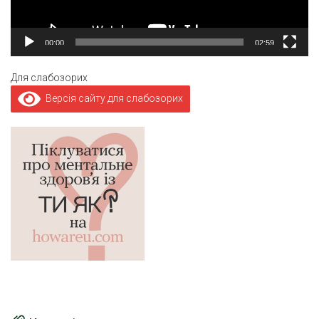
00:00
02:59
Для слабозорих
Версія сайту для слабозорих