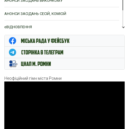
АНОНСИ ЗАСІДАНЬ ВИКОНКОМУ
АНОНСИ ЗАСІДАНЬ СЕСІЙ, КОМІСІЙ
єВІДНОВЛЕННЯ
ЦНАП м. Ромни
Неофіційний гімн міста Ромни
Відеопрогравач