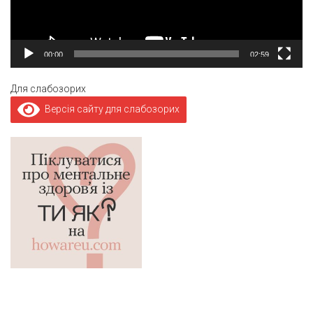
00:00
02:59
Для слабозорих
Версія сайту для слабозорих