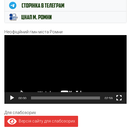
Неофіційний гімн міста Ромни
Відеопрогравач
00:00
02:59
Для слабозорих
Версія сайту для слабозорих