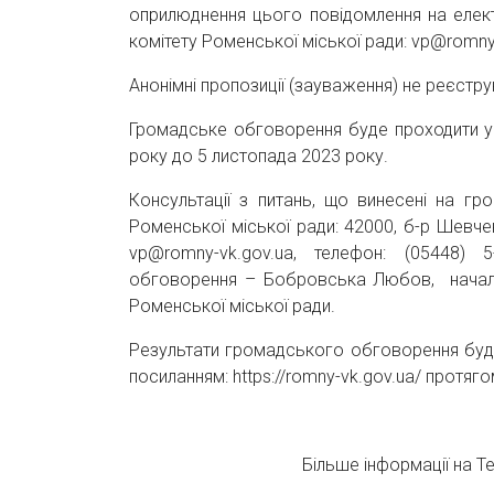
оприлюднення цього повідомлення на елект
комітету Роменської міської ради: vp@romny
Анонімні пропозиції (зауваження) не реєстр
Громадське обговорення буде проходити у 
року до 5 листопада 2023 року.
Консультації з питань, що винесені на г
Роменської міської ради: 42000, б-р Шевче
vp@romny-vk.gov.ua, телефон: (05448)
обговорення – Бобровська Любов, начальни
Роменської міської ради.
Результати громадського обговорення буду
посиланням: https://romny-vk.gov.ua/ протягом
Більше інформації на T