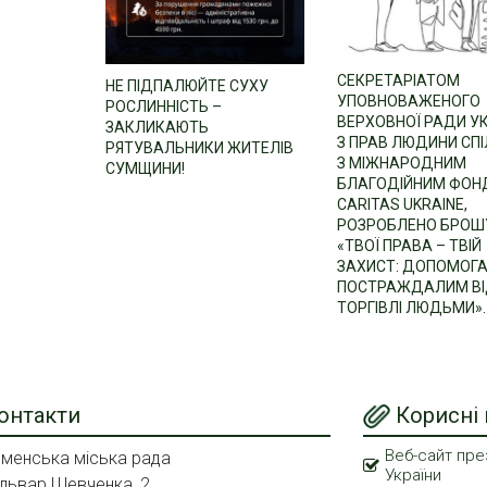
СЕКРЕТАРІАТОМ
НЕ ПІДПАЛЮЙТЕ СУХУ
УПОВНОВАЖЕНОГО
РОСЛИННІСТЬ –
ВЕРХОВНОЇ РАДИ У
ЗАКЛИКАЮТЬ
З ПРАВ ЛЮДИНИ СП
РЯТУВАЛЬНИКИ ЖИТЕЛІВ
З МІЖНАРОДНИМ
СУМЩИНИ!
БЛАГОДІЙНИМ ФО
CARITAS UKRAINE,
РОЗРОБЛЕНО БРОШ
«ТВОЇ ПРАВА – ТВІЙ
ЗАХИСТ: ДОПОМОГ
ПОСТРАЖДАЛИМ В
ТОРГІВЛІ ЛЮДЬМИ».
онтакти
Корисні
Веб-сайт пре
менська міська рада
України
львар Шевченка, 2