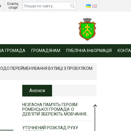
Освіта, 
Діти 
а 
спорт 
війни 
ША ГРОМАДА
ГРОМАДЯНАМ
ПУБЛІЧНА ІНФОРМАЦІЯ
КОНТА
ОДО ПЕРЕЙМЕНУВАННЯ ВУЛИЦІ З ПРОВУЛКОМ
Анонси
НЕЗГАСНА ПАМ’ЯТЬ ГЕРОЯМ
РОМЕНСЬКОЇ ГРОМАДИ: О
ДЕВ’ЯТІЙ ЗБЕРЕЖІТЬ МОВЧАННЯ…
УТОЧНЕНИЙ РОЗКЛАД РУХУ