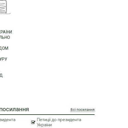
КРАЇНИ
ІЛЬНО
НДОМ
УРУ
А
ІД
 посилання
Всі посилання
зидента
Петиції до президента
України