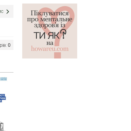
ис
рів:
0