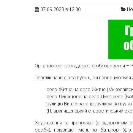
07.09.2023 в 12:00
Но
Організатор громадського обговорення – Р
Перелік назв сіл та вулиці, які пропонуютьс
село Житне на село Житнє (Миколаївсь
село Лукашове на село Лукашеве (Боб
вулицю Вишнева з провулком на вулиц
(Плавинищенський старостинський окр
Зауваження та пропозиції (з відповідним 
особи), прізвища, імені, по батькові (ф