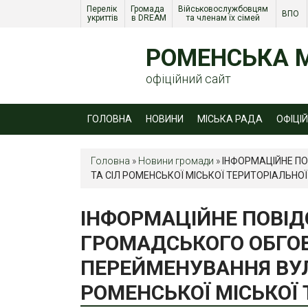
Перелік 
Громада 
Військовослужбовцям 
ВПО 
укриттів
в DREAM
та членам їх сімей 
РОМЕНСЬКА М
офіційний сайт
ГОЛОВНА
НОВИНИ
МІСЬКА РАДА
ОФІЦІ
Головна
»
Новини громади
»
ІНФОРМАЦІЙНЕ П
ТА СІЛ РОМЕНСЬКОЇ МІСЬКОЇ ТЕРИТОРІАЛЬНО
ІНФОРМАЦІЙНЕ ПОВІ
ГРОМАДСЬКОГО ОБГО
ПЕРЕЙМЕНУВАННЯ ВУЛ
РОМЕНСЬКОЇ МІСЬКОЇ