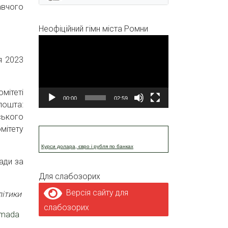
авчого
Неофіційний гімн міста Ромни
Відеопрогравач
я 2023
мітеті
00:00
02:59
пошта:
ського
мітету
Курси долара, євро і рубля по банках
ади за
Для слабозорих
Версія сайту для
літики
слабозорих
omada