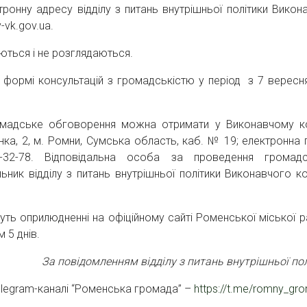
ронну адресу відділу з питань внутрішньої політики Викон
-vk.gov.ua.
уються і не розглядаються.
формі консультацій з громадськістю у період з 7 вересн
ромадське обговорення можна отримати у Виконавчому ко
нка, 2, м. Ромни, Сумська область, каб. № 19; електронна 
 5-32-78. Відповідальна особа за проведення громад
к відділу з питань внутрішньої політики Виконавчого ко
ть оприлюдненні на офіційному сайті Роменської міської р
 5 днів.
За повідомленням відділу з питань внутрішньої по
elegram-каналі “Роменська громада” –
https://t.me/romny_gr