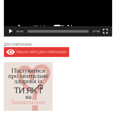
00:00
02:59
Для слабозорих
Версія сайту для слабозорих