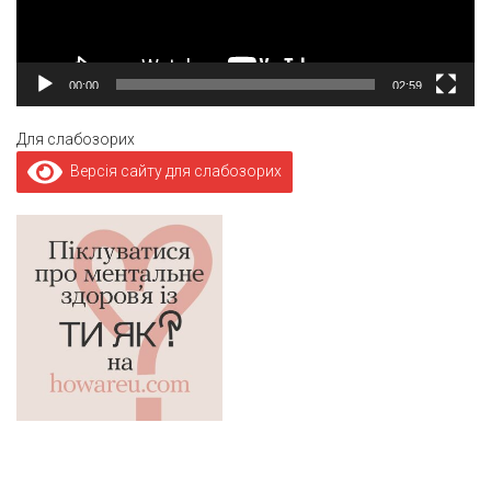
00:00
02:59
Для слабозорих
Версія сайту для слабозорих