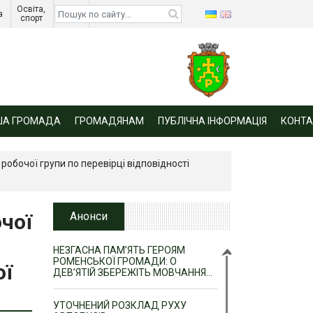
Освіта, 
Діти 
а 
спорт 
війни 
ША ГРОМАДА
ГРОМАДЯНАМ
ПУБЛІЧНА ІНФОРМАЦІЯ
КОНТА
робочої групи по перевірці відповідності
чої
Анонси
НЕЗГАСНА ПАМ’ЯТЬ ГЕРОЯМ
РОМЕНСЬКОЇ ГРОМАДИ: О
ої
ДЕВ’ЯТІЙ ЗБЕРЕЖІТЬ МОВЧАННЯ…
УТОЧНЕНИЙ РОЗКЛАД РУХУ