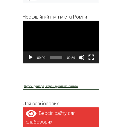
Неофіційний гімн міста Ромни
Відеопрогравач
00:00
02:59
Курси долара, євро і рубля по банках
Для слабозорих
Версія сайту для
слабозорих