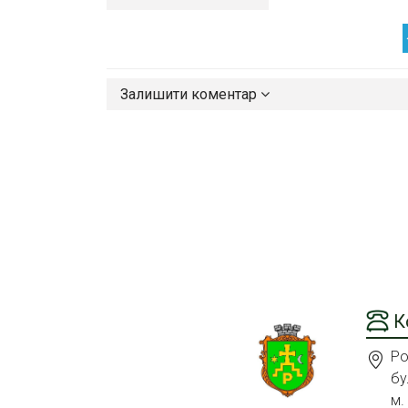
Залишити коментар
К
Ро
бу
м.