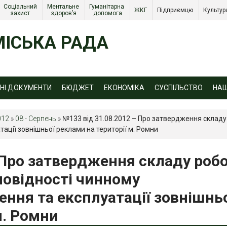
Соціальний 
Ментальне 
Гуманітарна 
ЖКГ 
Підприємцю 
Культур
захист 
здоров’я
допомога
ІСЬКА РАДА
ЙНІ ДОКУМЕНТИ
БЮДЖЕТ
ЕКОНОМІКА
СУСПІЛЬСТВО
НА
012
»
08 - Серпень
»
№133 від 31.08.2012 – Про затвердження складу 
ації зовнішньої реклами на території м. Ромни
 Про затвердження складу робо
дповідності чинному
ння та експлуатації зовнішнь
м. Ромни