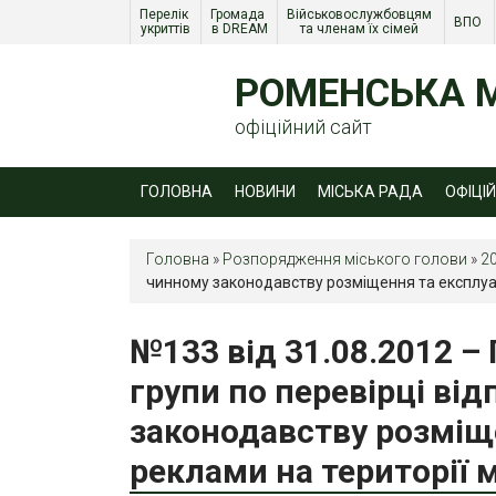
Перелік 
Громада 
Військовослужбовцям 
ВПО 
укриттів
в DREAM
та членам їх сімей 
РОМЕНСЬКА М
офіційний сайт
ГОЛОВНА
НОВИНИ
МІСЬКА РАДА
ОФІЦІ
Головна
»
Розпорядження міського голови
»
2
чинному законодавству розміщення та експлуат
№133 від 31.08.2012 –
групи по перевірці ві
законодавству розміще
реклами на території 