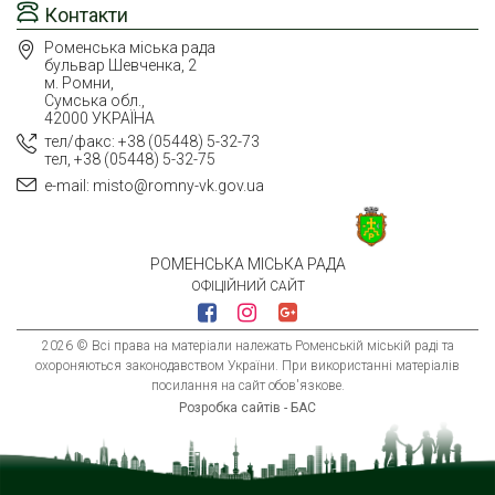
Контакти
Роменська міська рада
бульвар Шевченка, 2
м. Ромни,
Сумська обл.,
42000 УКРАЇНА
тел/факс: +38 (05448) 5-32-73
тел, +38 (05448) 5-32-75
e-mail: misto@romny-vk.gov.ua
РОМЕНСЬКА МІСЬКА РАДА
ОФІЦІЙНИЙ САЙТ
2026 © Всі права на матеріали належать Роменській міській раді та
охороняються законодавством України. При використанні матеріалів
посилання на сайт обов'язкове.
Розробка сайтів - БАС