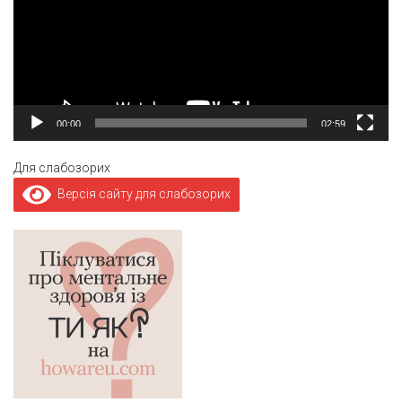
00:00
02:59
Для слабозорих
Версія сайту для слабозорих