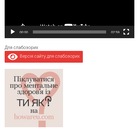
00:00
02:59
Для слабозорих
Версія сайту для слабозорих