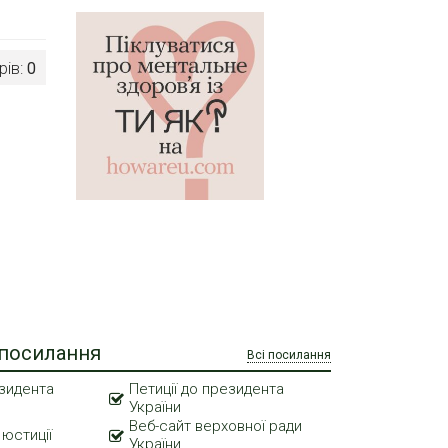
рів:
0
 посилання
Всі посилання
зидента
Петиції до президента
України
Веб-сайт верховної ради
 юстиції
України