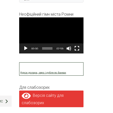
Неофіційний гімн міста Ромни
Відеопрогравач
00:00
02:59
Курси долара, євро і рубля по банках
Для слабозорих
Версія сайту для
ис
слабозорих