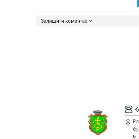
Залишити коментар
К
Ро
бу
м.