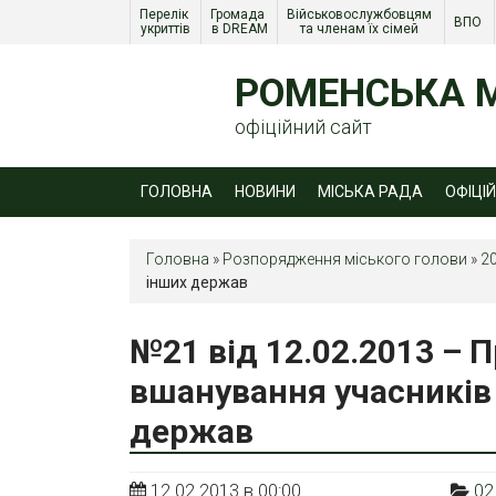
Перелік 
Громада 
Військовослужбовцям 
ВПО 
укриттів
в DREAM
та членам їх сімей 
РОМЕНСЬКА М
офіційний сайт
ГОЛОВНА
НОВИНИ
МІСЬКА РАДА
ОФІЦІ
Головна
»
Розпорядження міського голови
»
2
інших держав
№21 від 12.02.2013 – П
вшанування учасників 
держав
12.02.2013 в 00:00
02