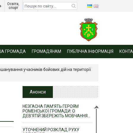
Освіта, 
Діти 
а 
спорт 
війни 
ША ГРОМАДА
ГРОМАДЯНАМ
ПУБЛІЧНА ІНФОРМАЦІЯ
КОНТА
вшанування учасників бойових дій на території
Анонси
НЕЗГАСНА ПАМ’ЯТЬ ГЕРОЯМ
РОМЕНСЬКОЇ ГРОМАДИ: О
ДЕВ’ЯТІЙ ЗБЕРЕЖІТЬ МОВЧАННЯ…
УТОЧНЕНИЙ РОЗКЛАД РУХУ