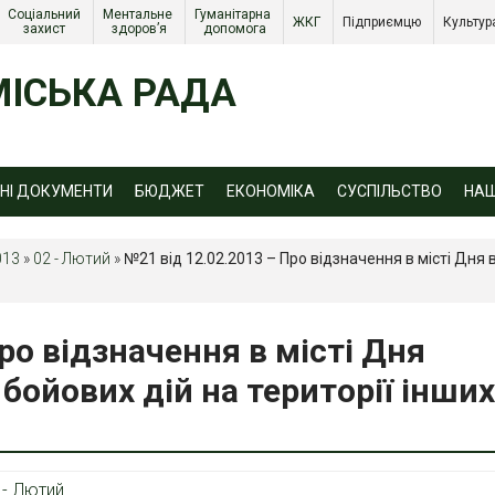
Соціальний 
Ментальне 
Гуманітарна 
ЖКГ 
Підприємцю 
Культур
захист 
здоров’я
допомога
ІСЬКА РАДА
ЙНІ ДОКУМЕНТИ
БЮДЖЕТ
ЕКОНОМІКА
СУСПІЛЬСТВО
НА
013
»
02 - Лютий
»
№21 від 12.02.2013 – Про відзначення в місті Дня 
ро відзначення в місті Дня
бойових дій на території інших
 - Лютий