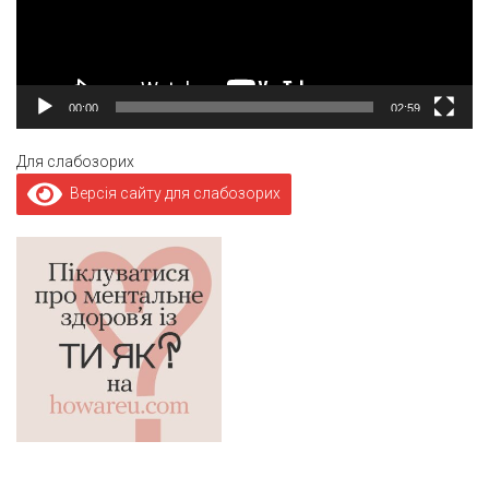
00:00
02:59
Для слабозорих
Версія сайту для слабозорих