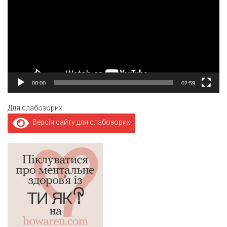
00:00
02:59
Для слабозорих
Версія сайту для слабозорих