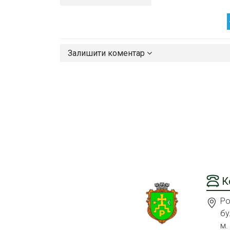
Залишити коментар
К
Ро
бу
м.