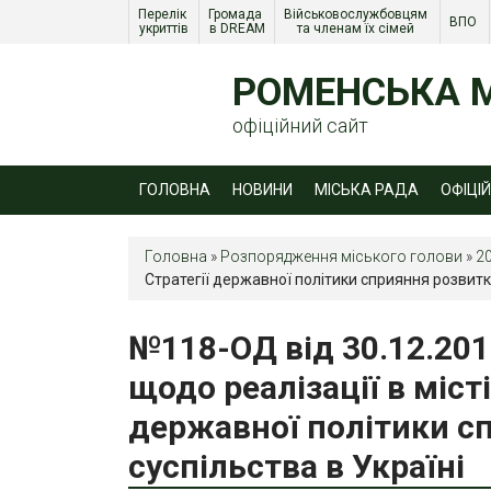
Перелік 
Громада 
Військовослужбовцям 
ВПО 
укриттів
в DREAM
та членам їх сімей 
РОМЕНСЬКА М
офіційний сайт
ГОЛОВНА
НОВИНИ
МІСЬКА РАДА
ОФІЦІ
Головна
»
Розпорядження міського голови
»
2
Стратегії державної політики сприяння розвитк
№118-ОД від 30.12.201
щодо реалізації в міст
державної політики с
суспільства в Україні