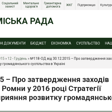
Соціальний 
Ментальне 
Гуманітарна 
ЖКГ 
Підприємцю 
Культур
захист 
здоров’я
допомога
ІСЬКА РАДА
ЙНІ ДОКУМЕНТИ
БЮДЖЕТ
ЕКОНОМІКА
СУСПІЛЬСТВО
НА
015
»
12 - Грудень
»
№118-ОД від 30.12.2015 – Про затвердження заход
у громадянського суспільства в Україні
5 – Про затвердження заходів
і Ромни у 2016 році Стратегії
прияння розвитку громадянськ