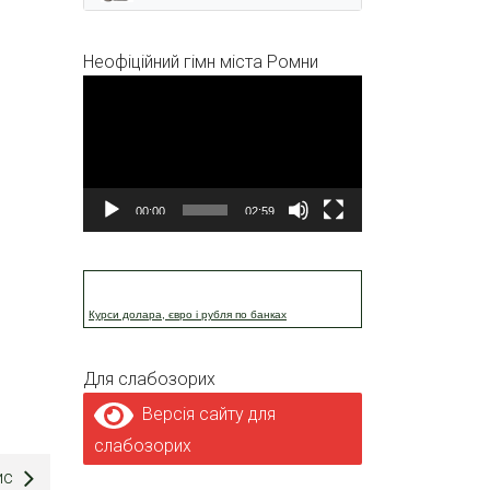
Неофіційний гімн міста Ромни
Відеопрогравач
00:00
02:59
Курси долара, євро і рубля по банках
Для слабозорих
Версія сайту для
слабозорих
ис