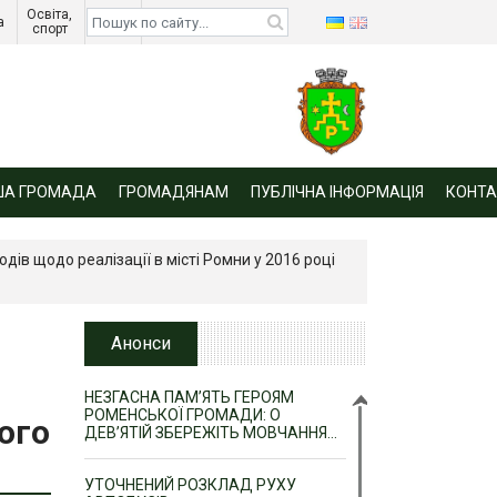
Освіта, 
Діти 
а 
спорт 
війни 
ША ГРОМАДА
ГРОМАДЯНАМ
ПУБЛІЧНА ІНФОРМАЦІЯ
КОНТА
ів щодо реалізації в місті Ромни у 2016 році
Анонси
НЕЗГАСНА ПАМ’ЯТЬ ГЕРОЯМ
РОМЕНСЬКОЇ ГРОМАДИ: О
ого
ДЕВ’ЯТІЙ ЗБЕРЕЖІТЬ МОВЧАННЯ…
УТОЧНЕНИЙ РОЗКЛАД РУХУ