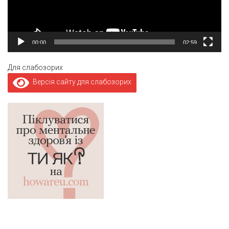
00:00
02:59
Для слабозорих
Версія сайту для слабозорих