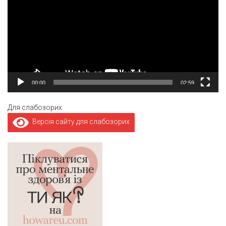
00:00
02:59
Для слабозорих
Версія сайту для слабозорих