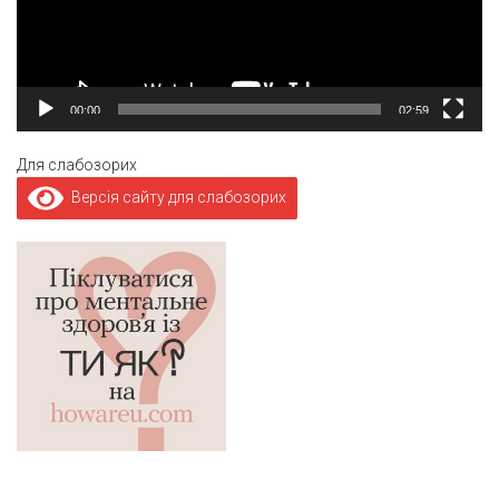
00:00
02:59
Для слабозорих
Версія сайту для слабозорих