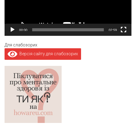
00:00
02:59
Для слабозорих
Версія сайту для слабозорих