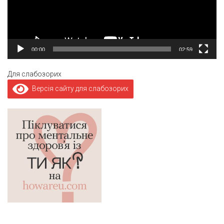
00:00
02:59
Для слабозорих
Версія сайту для слабозорих