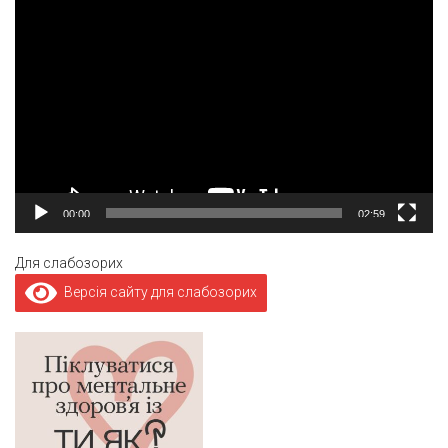
Відеопрогравач
00:00
02:59
Для слабозорих
Версія сайту для слабозорих