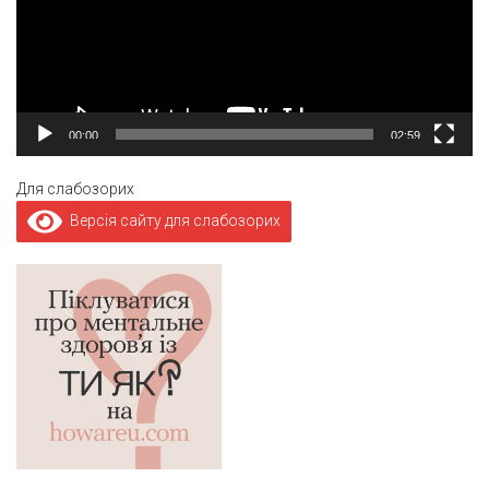
00:00
02:59
Для слабозорих
Версія сайту для слабозорих