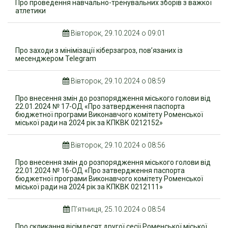
Про проведення навчально-тренувальних зборів з важкої
атлетики
Вівторок, 29.10.2024 о 09:01
Про заходи з мінімізації кіберзагроз, пов’язаних із
месенджером Telegram
Вівторок, 29.10.2024 о 08:59
Про внесення змін до розпорядження міського голови від
22.01.2024 № 17-ОД «Про затвердження паспорта
бюджетної програми Виконавчого комітету Роменської
міської ради на 2024 рік за КПКВК 0212152»
Вівторок, 29.10.2024 о 08:56
Про внесення змін до розпорядження міського голови від
22.01.2024 № 16-ОД «Про затвердження паспорта
бюджетної програми Виконавчого комітету Роменської
міської ради на 2024 рік за КПКВК 0212111»
П’ятниця, 25.10.2024 о 08:54
Про скликання вісімдесят другої сесії Роменської міської