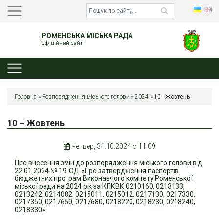
РОМЕНСЬКА МІСЬКА РАДА
офіційний сайт
Головна
»
Розпорядження міського голови
»
2024
»
10 - Жовтень
10 – Жовтень
Четвер, 31.10.2024 о 11:09
Про внесення змін до розпорядження міського голови від
22.01.2024 № 19-ОД «Про затвердження паспортів
бюджетних програм Виконавчого комітету Роменської
міської ради на 2024 рік за КПКВК 0210160, 0213133,
0213242, 0214082, 0215011, 0215012, 0217130, 0217330,
0217350, 0217650, 0217680, 0218220, 0218230, 0218240,
0218330»