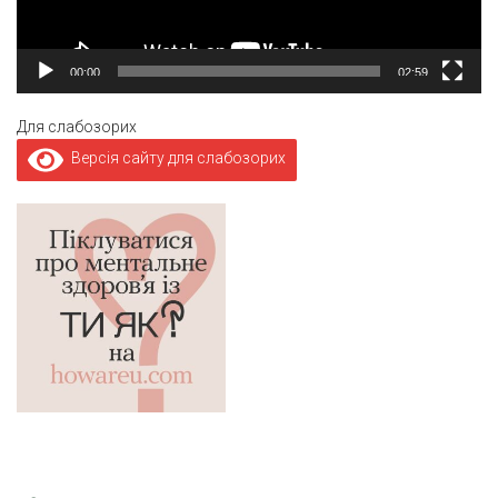
00:00
02:59
Для слабозорих
Версія сайту для слабозорих