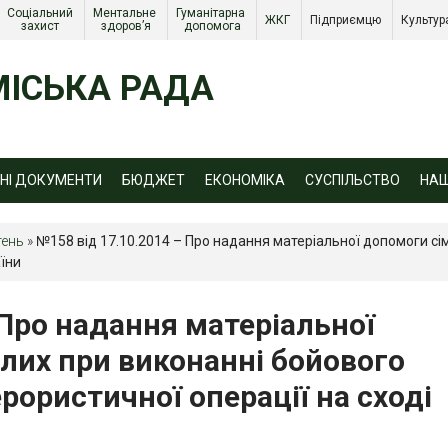
Соціальний 
Ментальне 
Гуманітарна 
ЖКГ 
Підприємцю 
Культур
захист 
здоров’я
допомога
ІСЬКА РАДА
ЙНІ ДОКУМЕНТИ
БЮДЖЕТ
ЕКОНОМІКА
СУСПІЛЬСТВО
НА
тень
»
№158 від 17.10.2014 – Про надання матеріальної допомоги сі
аїни
 Про надання матеріальної
лих при виконанні бойового
рористичної операції на сході