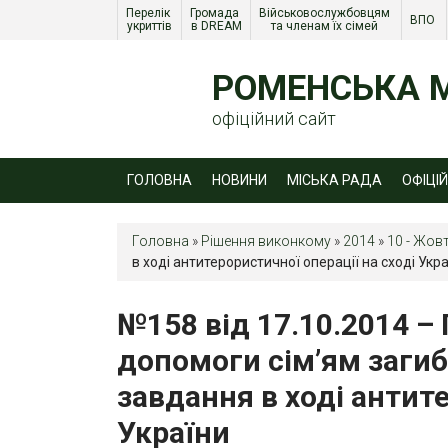
Перелік 
Громада 
Військовослужбовцям 
ВПО 
укриттів
в DREAM
та членам їх сімей 
РОМЕНСЬКА М
офіційний сайт
ГОЛОВНА
НОВИНИ
МІСЬКА РАДА
ОФІЦІ
Головна
»
Рішення виконкому
»
2014
»
10 - Жов
в ході антитерористичної операції на сході Укр
№158 від 17.10.2014 –
допомоги сім’ям загиб
завдання в ході антите
України