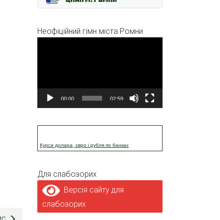
Неофіційний гімн міста Ромни
Відеопрогравач
00:00
02:59
Курси долара, євро і рубля по банках
Для слабозорих
Версія сайту для
слабозорих
ис