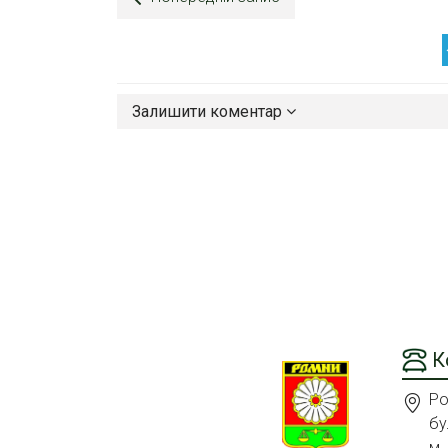
Залишити коментар
К
Ро
бу
м.