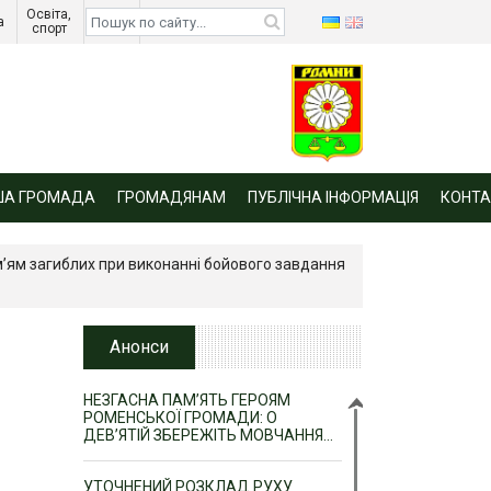
Освіта, 
Діти 
а 
спорт 
війни 
ША ГРОМАДА
ГРОМАДЯНАМ
ПУБЛІЧНА ІНФОРМАЦІЯ
КОНТА
м’ям загиблих при виконанні бойового завдання
Анонси
НЕЗГАСНА ПАМ’ЯТЬ ГЕРОЯМ
РОМЕНСЬКОЇ ГРОМАДИ: О
ДЕВ’ЯТІЙ ЗБЕРЕЖІТЬ МОВЧАННЯ…
УТОЧНЕНИЙ РОЗКЛАД РУХУ