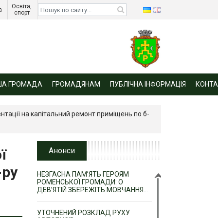
Освіта, 
Діти 
а 
спорт 
війни 
ША ГРОМАДА
ГРОМАДЯНАМ
ПУБЛІЧНА ІНФОРМАЦІЯ
КОНТА
нтації на капітальний ремонт приміщень по б-
ї
Анонси
-ру
НЕЗГАСНА ПАМ’ЯТЬ ГЕРОЯМ
РОМЕНСЬКОЇ ГРОМАДИ: О
ДЕВ’ЯТІЙ ЗБЕРЕЖІТЬ МОВЧАННЯ…
УТОЧНЕНИЙ РОЗКЛАД РУХУ