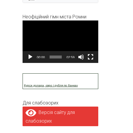
Неофіційний гімн міста Ромни
Відеопрогравач
00:00
02:59
Курси долара, євро і рубля по банках
Для слабозорих
Версія сайту для
слабозорих