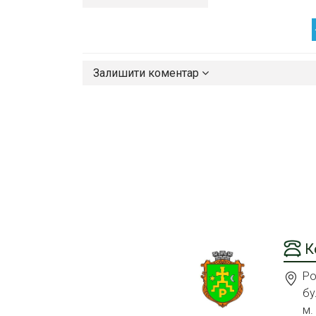
Залишити коментар
К
Ро
бу
м.