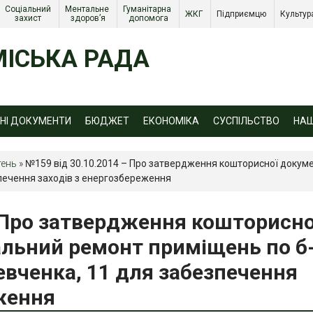
Соціальний 
Ментальне 
Гуманітарна 
ЖКГ 
Підприємцю 
Культур
захист 
здоров’я
допомога
ІСЬКА РАДА
ЙНІ ДОКУМЕНТИ
БЮДЖЕТ
ЕКОНОМІКА
СУСПІЛЬСТВО
НА
тень
»
№159 від 30.10.2014 – Про затвердження кошторисної докуме
зпечення заходів з енергозбереження
– Про затвердження кошторисно
альний ремонт приміщень по б
евченка, 11 для забезпечення
еження