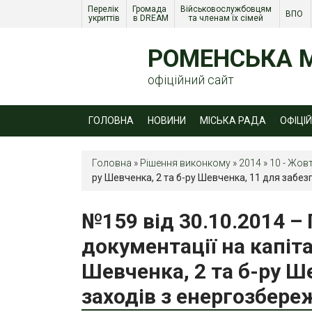
Перелік 
Громада 
Військовослужбовцям 
ВПО 
укриттів
в DREAM
та членам їх сімей 
РОМЕНСЬКА М
офіційний сайт
ГОЛОВНА
НОВИНИ
МІСЬКА РАДА
ОФІЦІ
Головна
»
Рішення виконкому
»
2014
»
10 - Жов
ру Шевченка, 2 та б-ру Шевченка, 11 для забе
№159 від 30.10.2014 
документації на капіт
Шевченка, 2 та б-ру Ш
заходів з енергозбер