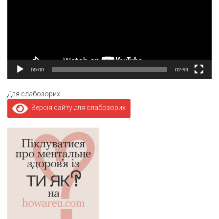
00:00
02:59
Для слабозорих
Версія сайту для слабозорих