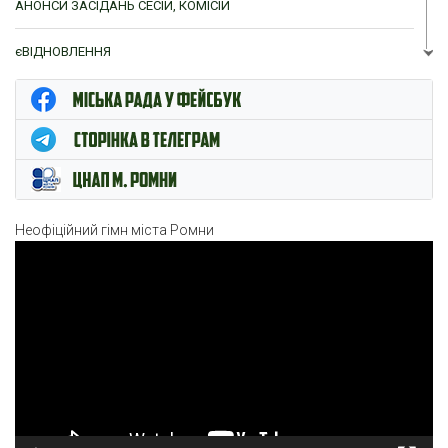
АНОНСИ ЗАСІДАНЬ СЕСІЙ, КОМІСІЙ
єВІДНОВЛЕННЯ
ЦНАП м. Ромни
Неофіційний гімн міста Ромни
Відеопрогравач