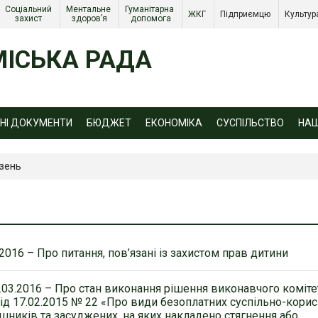
Соціальний 
Ментальне 
Гуманітарна 
ЖКГ 
Підприємцю 
Культур
захист 
здоров’я
допомога
ІСЬКА РАДА
ЙНІ ДОКУМЕНТИ
БЮДЖЕТ
ЕКОНОМІКА
СУСПІЛЬСТВО
НА
езень
2016 – Про питання, пов’язані із захистом прав дитини
.03.2016 – Про стан виконання рішення виконавчого коміте
від 17.02.2015 № 22 «Про види безоплатних суспільно-кори
ушників та засуджених, на яких накладено стягнення або