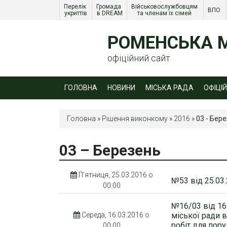
Перелік 
Громада 
Військовослужбовцям 
ВПО 
укриттів
в DREAM
та членам їх сімей 
РОМЕНСЬКА М
офіційний сайт
ГОЛОВНА
НОВИНИ
МІСЬКА РАДА
ОФІЦІ
Головна
»
Рішення виконкому
»
2016
»
03 - Бер
03 – Березень
П’ятниця, 25.03.2016 о
№53 від 25.03.
00:00
№16/03 від 16
Середа, 16.03.2016 о
міської ради 
робіт для пор
00:00