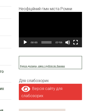
Неофіційний гімн міста Ромни
Відеопрогравач
00:00
02:59
Курси долара, євро і рубля по банках
го
Для слабозорих
вих
Версія сайту для
слабозорих
ня