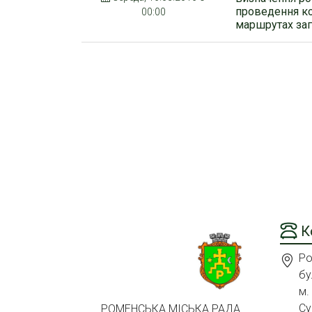
проведення ко
00:00
маршрутах заг
К
Ро
бу
м.
Су
РОМЕНСЬКА МІСЬКА РАДА