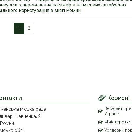
нкурсів з перевезення пасажирів на міських автобусних
ального користування в місті Ромни
1
2
онтакти
Корисні
Веб-сайт пре
менська міська рада
України
львар Шевченка, 2
Міністерство
 Ромни,
мська обл.,
Урядовий по