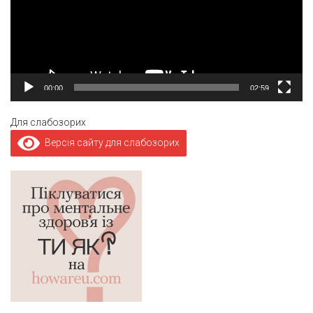
00:00
02:59
Для слабозорих
Версія сайту для слабозорих