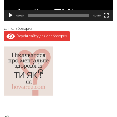
00:00
02:59
Для слабозорих
Версія сайту для слабозорих