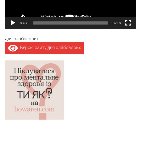
00:00
02:59
Для слабозорих
Версія сайту для слабозорих