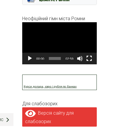
Неофіційний гімн міста Ромни
Відеопрогравач
00:00
02:59
Курси долара, євро і рубля по банках
Для слабозорих
Версія сайту для
ис
слабозорих