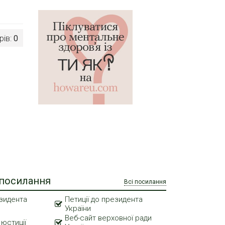
рів:
0
 посилання
Всі посилання
зидента
Петиції до президента
України
Веб-сайт верховної ради
 юстиції