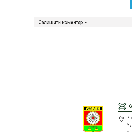
Залишити коментар
К
Ро
бу
м.