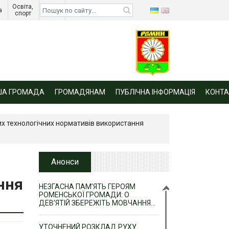
Освіта, 
Діти 
а 
спорт 
війни 
ША ГРОМАДА
ГРОМАДЯНАМ
ПУБЛІЧНА ІНФОРМАЦІЯ
КОНТА
их технологічних нормативів використання
Анонси
ння
НЕЗГАСНА ПАМ’ЯТЬ ГЕРОЯМ
РОМЕНСЬКОЇ ГРОМАДИ: О
ДЕВ’ЯТІЙ ЗБЕРЕЖІТЬ МОВЧАННЯ…
УТОЧНЕНИЙ РОЗКЛАД РУХУ