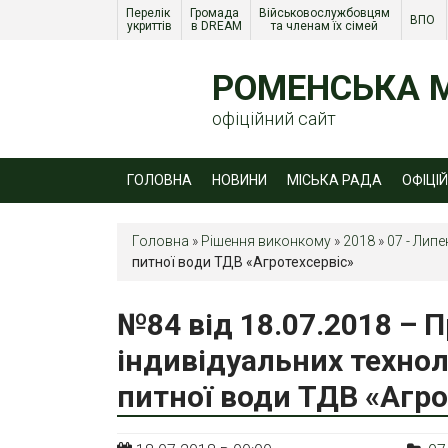
Перелік 
Громада 
Військовослужбовцям 
ВПО 
укриттів
в DREAM
та членам їх сімей 
РОМЕНСЬКА М
офіційний сайт
ГОЛОВНА
НОВИНИ
МІСЬКА РАДА
ОФІЦІ
Головна
»
Рішення виконкому
»
2018
»
07 - Липе
питної води ТДВ «Агротехсервіс»
№84 від 18.07.2018 – 
індивідуальних техно
питної води ТДВ «Агро