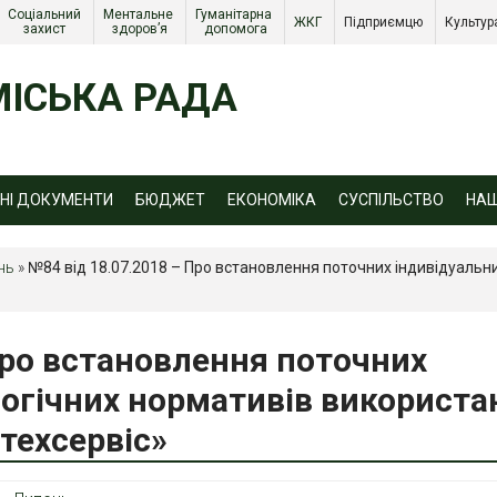
Соціальний 
Ментальне 
Гуманітарна 
ЖКГ 
Підприємцю 
Культур
захист 
здоров’я
допомога
ІСЬКА РАДА
ЙНІ ДОКУМЕНТИ
БЮДЖЕТ
ЕКОНОМІКА
СУСПІЛЬСТВО
НА
нь
»
№84 від 18.07.2018 – Про встановлення поточних індивідуальн
Про встановлення поточних
логічних нормативів використа
техсервіс»