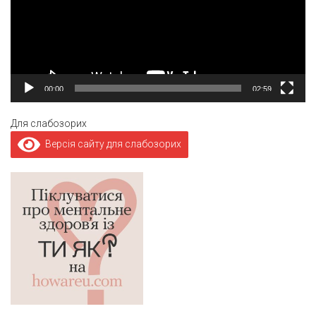
00:00
02:59
Для слабозорих
Версія сайту для слабозорих