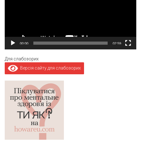
00:00
02:59
Для слабозорих
Версія сайту для слабозорих