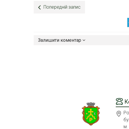
Попередній запис
Залишити коментар
К
Ро
бу
м.