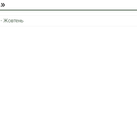
в»
 - Жовтень