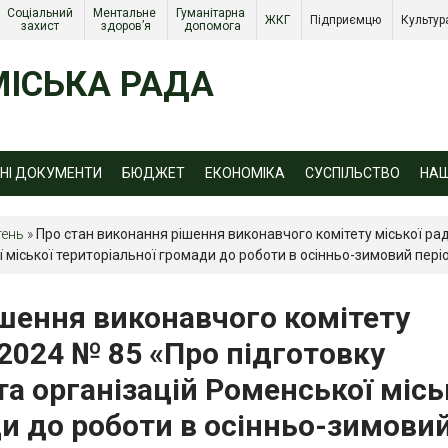
Соціальний 
Ментальне 
Гуманітарна 
ЖКГ 
Підприємцю 
Культур
захист 
здоров’я
допомога
ІСЬКА РАДА
ЙНІ ДОКУМЕНТИ
БЮДЖЕТ
ЕКОНОМІКА
СУСПІЛЬСТВО
НА
тень
»
Про стан виконання рішення виконавчого комітету міської рад
ї міської територіальної громади до роботи в осінньо-зимовий пері
ішення виконавчого комітету
.2024 № 85 «Про підготовку
та організацій Роменської місь
и до роботи в осінньо-зимови