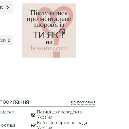
ис
рів:
0
 посилання
Всі посилання
зидента
Петиції до президента
України
Веб-сайт верховної ради
 юстиції
України