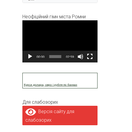
Неофіційний гімн міста Ромни
Відеопрогравач
00:00
02:59
Курси долара, євро і рубля по банках
Для слабозорих
Версія сайту для
слабозорих