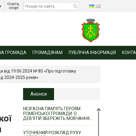
Освіта, 
Діти 
а 
спорт 
війни 
ША ГРОМАДА
ГРОМАДЯНАМ
ПУБЛІЧНА ІНФОРМАЦІЯ
КОНТА
и від 19.06.2024 № 85 «Про підготовку
од 2024-2025 років»
Анонси
НЕЗГАСНА ПАМ’ЯТЬ ГЕРОЯМ
РОМЕНСЬКОЇ ГРОМАДИ: О
кої
ДЕВ’ЯТІЙ ЗБЕРЕЖІТЬ МОВЧАННЯ…
й
УТОЧНЕНИЙ РОЗКЛАД РУХУ