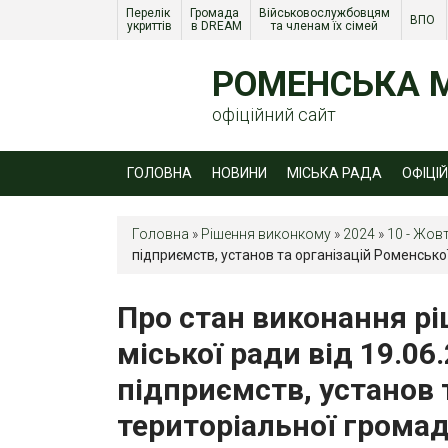
Перелік 
Громада 
Військовослужбовцям 
ВПО 
укриттів
в DREAM
та членам їх сімей 
РОМЕНСЬКА М
офіційний сайт
ГОЛОВНА
НОВИНИ
МІСЬКА РАДА
ОФІЦІ
Головна
»
Рішення виконкому
»
2024
»
10 - Жов
підприємств, установ та організацій Роменсько
Про стан виконання р
міської ради від 19.06
підприємств, установ 
територіальної громад