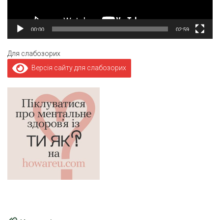
00:00
02:59
Для слабозорих
Версія сайту для слабозорих