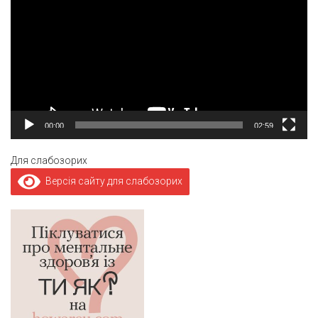
00:00
02:59
Для слабозорих
Версія сайту для слабозорих