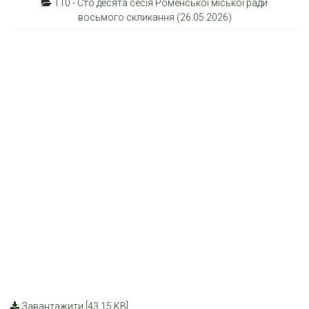
110 - Сто десята сесія Роменської міської ради
восьмого скликання (26.05.2026)
Завантажити [43.15 KB]