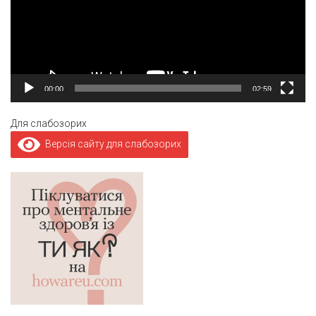
00:00
02:59
Для слабозорих
Версія сайту для слабозорих