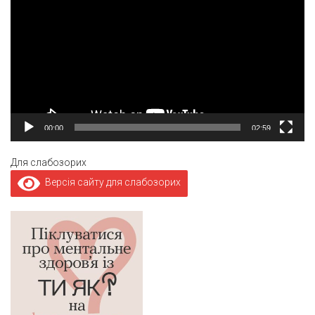
00:00
02:59
Для слабозорих
Версія сайту для слабозорих